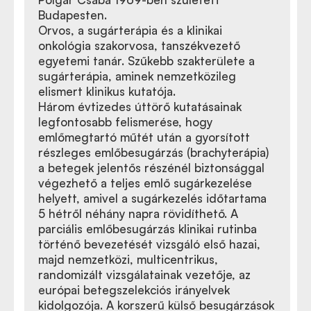
Budapesten.
Orvos, a sugárterápia és a klinikai
onkológia szakorvosa, tanszékvezető
egyetemi tanár. Szűkebb szakterülete a
sugárterápia, aminek nemzetközileg
elismert klinikus kutatója.
Három évtizedes úttörő kutatásainak
legfontosabb felismerése, hogy
emlőmegtartó műtét után a gyorsított
részleges emlőbesugárzás (brachyterápia)
a betegek jelentős részénél biztonsággal
végezhető a teljes emlő sugárkezelése
helyett, amivel a sugárkezelés időtartama
5 hétről néhány napra rövidíthető. A
parciális emlőbesugárzás klinikai rutinba
történő bevezetését vizsgáló első hazai,
majd nemzetközi, multicentrikus,
randomizált vizsgálatainak vezetője, az
európai betegszelekciós irányelvek
kidolgozója. A korszerű külső besugárzások