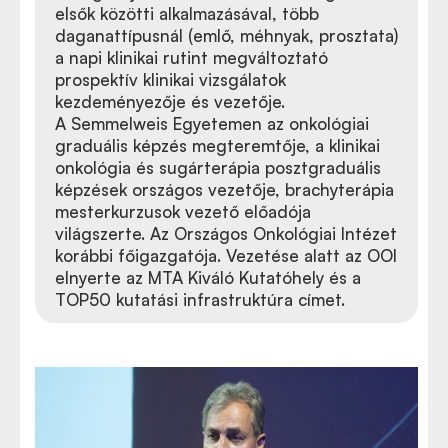
elsők közötti alkalmazásával, több
daganattípusnál (emlő, méhnyak, prosztata)
a napi klinikai rutint megváltoztató
prospektív klinikai vizsgálatok
kezdeményezője és vezetője.
A Semmelweis Egyetemen az onkológiai
graduális képzés megteremtője, a klinikai
onkológia és sugárterápia posztgraduális
képzések országos vezetője, brachyterápia
mesterkurzusok vezető előadója
világszerte. Az Országos Onkológiai Intézet
korábbi főigazgatója. Vezetése alatt az OOI
elnyerte az MTA Kiváló Kutatóhely és a
TOP50 kutatási infrastruktúra címet.