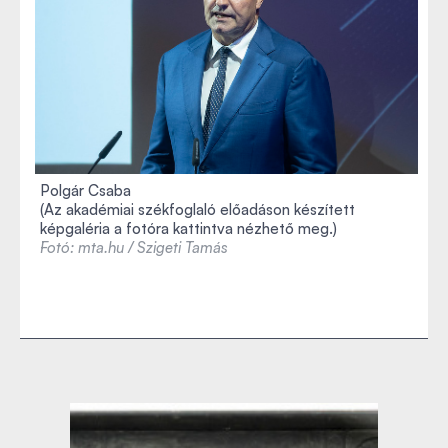
Polgár Csaba
(Az akadémiai székfoglaló előadáson készített
képgaléria a fotóra kattintva nézhető meg.)
Fotó: mta.hu / Szigeti Tamás