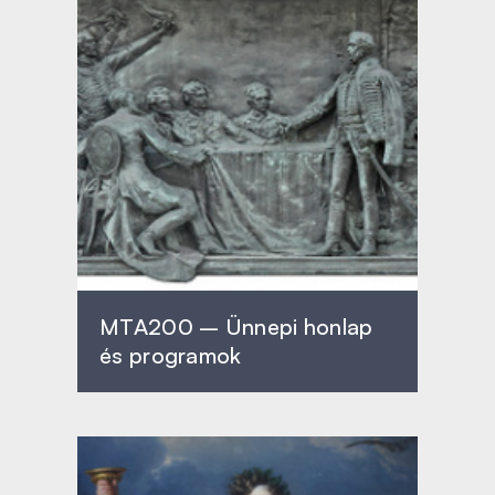
MTA200 – Ünnepi honlap
és programok