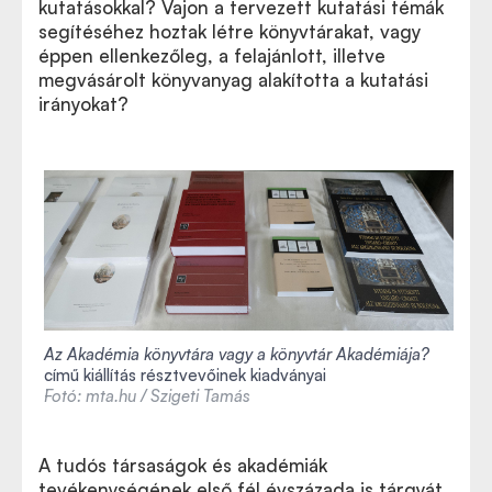
kutatásokkal? Vajon a tervezett kutatási témák
segítéséhez hoztak létre könyvtárakat, vagy
éppen ellenkezőleg, a felajánlott, illetve
megvásárolt könyvanyag alakította a kutatási
irányokat?
Az Akadémia könyvtára vagy a könyvtár Akadémiája?
című kiállítás résztvevőinek kiadványai
Fotó: mta.hu / Szigeti Tamás
A tudós társaságok és akadémiák
tevékenységének első fél évszázada is tárgyát