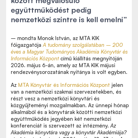
között megvalósuló
együttműködést pedig
nemzetközi szintre is kell emelni”
– mondta Monok István, az MTA KIK
főigazgatója
A tudomány szolgálatában – 200
éves a Magyar Tudományos Akadémia Könyvtár és
Információs Központ
című kiállítás megnyitóján
2026. május 6-án, amely az MTA KIK májusi
rendezvénysorozatának nyitánya is volt egyben.
Az
MTA Könyvtár és Információs Központ
jelen
van a nemzetközi szakmai szervezetekben, és
részt vesz a nemzetközi könyvtári és
közgyűjteményi mozgalmakban. Az ünnepi hónap
alkalmából és a könyvtárak közötti nemzetközi
együttműködés jegyében két nemzetközi
konferenciát is szervezett az intézmény.
Az
Akadémia könyvtára vagy a könyvtár Akadémiája?