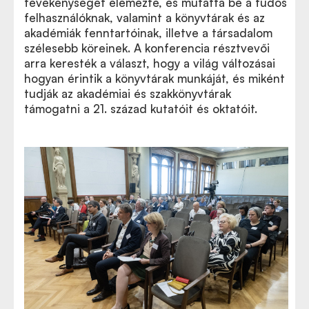
tevékenységet elemezte, és mutatta be a tudós
felhasználóknak, valamint a könyvtárak és az
akadémiák fenntartóinak, illetve a társadalom
szélesebb köreinek. A konferencia résztvevői
arra keresték a választ, hogy a világ változásai
hogyan érintik a könyvtárak munkáját, és miként
tudják az akadémiai és szakkönyvtárak
támogatni a 21. század kutatóit és oktatóit.