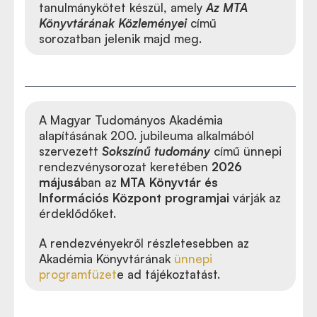
tanulmánykötet készül, amely
Az
MTA
Könyvtárának Közleményei
című
sorozatban jelenik majd meg.
A Magyar Tudományos Akadémia
alapításának 200. jubileuma alkalmából
szervezett
Sokszínű tudomány
című ünnepi
rendezvénysorozat keretében
2026
májusá
ban az
MTA Könyvtár és
Információs Központ programjai
várják az
érdeklődőket.
A rendezvényekről részletesebben az
Akadémia Könyvtárának
ünnepi
programfüzet
e ad tájékoztatást.