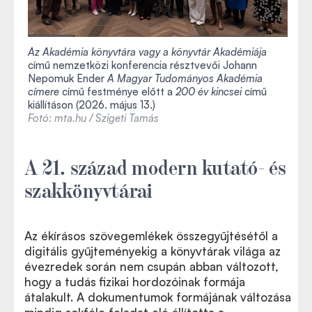
Az Akadémia könyvtára vagy a könyvtár Akadémiája
című nemzetközi konferencia résztvevői Johann
Nepomuk Ender
A Magyar Tudományos Akadémia
címere
című festménye előtt a
200 év kincsei
című
kiállításon (2026. május 13.)
Fotó: mta.hu / Szigeti Tamás
A 21. század modern kutató- és
szakkönyvtárai
Az ékírásos szövegemlékek összegyűjtésétől a
digitális gyűjteményekig a könyvtárak világa az
évezredek során nem csupán abban változott,
hogy a tudás fizikai hordozóinak formája
átalakult. A dokumentumok formájának változása