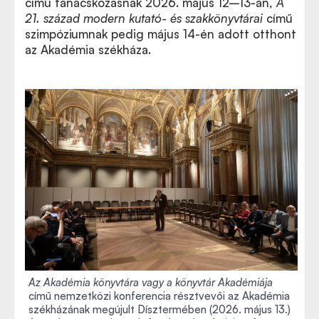
című tanácskozásnak 2026. május 12–13-án,
A
21. század modern kutató- és szakkönyvtárai
című
szimpóziumnak pedig május 14-én adott otthont
az Akadémia székháza.
Az Akadémia könyvtára vagy a könyvtár Akadémiája
című nemzetközi konferencia résztvevői az Akadémia
székházának megújult Dísztermében (2026. május 13.)