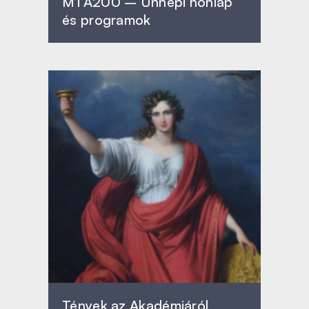
MTA200 – Ünnepi honlap
és programok
Tények az Akadémiáról