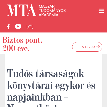
→
MTA200
Tudós társaságok
könyvtárai egykor és
napjainkban –