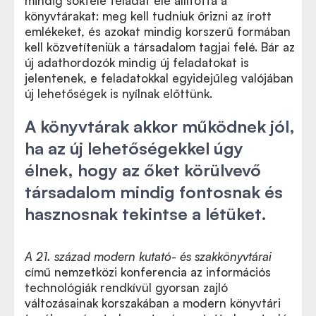
mindig sokféle feladat elé állította a
könyvtárakat: meg kell tudniuk őrizni az írott
emlékeket, és azokat mindig korszerű formában
kell közvetíteniük a társadalom tagjai felé. Bár az
új adathordozók mindig új feladatokat is
jelentenek, e feladatokkal egyidejűleg valójában
új lehetőségek is nyílnak előttünk.
A könyvtárak akkor működnek jól,
ha az új lehetőségekkel úgy
élnek, hogy az őket körülvevő
társadalom mindig fontosnak és
hasznosnak tekintse a létüket.
A 21. század modern kutató- és szakkönyvtárai
című nemzetközi konferencia az információs
technológiák rendkívül gyorsan zajló
változásainak korszakában a modern könyvtári