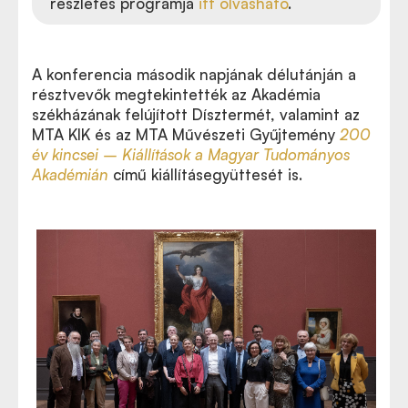
részletes programja
itt olvasható
.
A konferencia második napjának délutánján a
résztvevők megtekintették az Akadémia
székházának felújított Dísztermét, valamint az
MTA KIK és az MTA Művészeti Gyűjtemény
200
év kincsei – Kiállítások a Magyar Tudományos
Akadémián
című kiállításegyüttesét is.