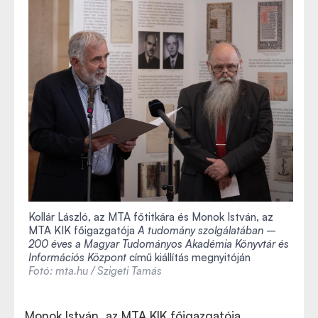
Kollár László, az MTA főtitkára és Monok István, az
MTA KIK főigazgatója
A tudomány szolgálatában –
200 éves a Magyar Tudományos Akadémia Könyvtár és
Információs Központ
című kiállítás megnyitóján
Fotó: mta.hu / Szigeti Tamás
Monok István, az MTA KIK főigazgatója