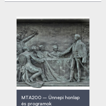
MTA200 – Ünnepi honlap
és programok