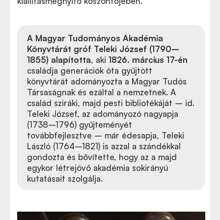
kiállításmegnyitó köszöntőjében.
A Magyar Tudományos Akadémia
Könyvtárát
gróf Teleki József (1790–
1855) alapította
, aki
1826. március 17-én
családja generációk óta gyűjtött
könyvtárát adományozta a Magyar Tudós
Társaságnak és ezáltal a nemzetnek. A
család sziráki, majd pesti bibliotékáját – id.
Teleki József, az adományozó nagyapja
(1738–1796) gyűjteményét
továbbfejlesztve – már édesapja, Teleki
László (1764–1821) is azzal a szándékkal
gondozta és bővítette, hogy az a majd
egykor létrejövő akadémia sokirányú
kutatásait szolgálja.