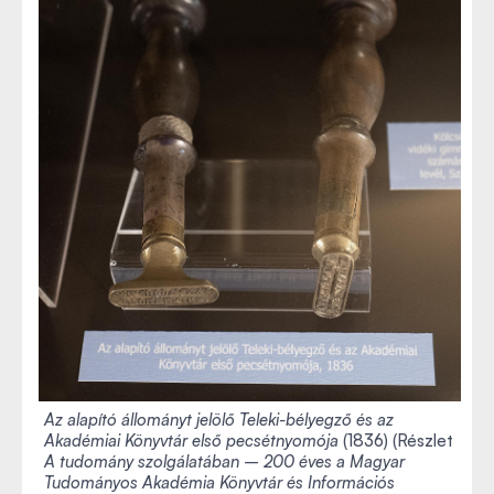
Az alapító állományt jelölő Teleki-bélyegző és az
Akadémiai Könyvtár első pecsétnyomója
(1836) (Részlet
A tudomány szolgálatában – 200 éves a Magyar
Tudományos Akadémia Könyvtár és Információs