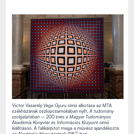
Victor Vasarely
Vega Gyuru
című alkotása az MTA
székházának oszlopcsarnokában nyílt,
A tudomány
szolgálatában – 200 éves a Magyar Tudományos
Akadémia Könyvtár és Információs Központ
című
kiállításon. A falikárpitot maga a művész ajándékozta
az Akadémia Könyvtárának 1987-ben.