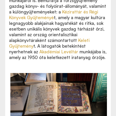
munkájáról is. Bemutatja a törzsgyűjtemény
gazdag könyv- és folyóirat-állományát, valamint
a különgyűjteményeket: a
Kézirattár és Régi
Könyvek Gyűjteményé
t, amely a magyar kultúra
legnagyobb alakjainak hagyatékát és ritka, sok
esetben unikális könyvek gazdag tárházát őrzi,
valamint az ország orientalisztikai
alapkönyvtáraként számontartott
Keleti
Gyűjtemény
t. A látogatók betekintést
nyerhetnek az
Akadémiai Levéltár
munkájába is,
amely az 1950 óta keletkezett iratanyag őrzője.