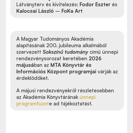
Látványterv és kivitelezés:
Fodor Eszter
és
Kalocsai László
–
FoKa Art
A Magyar Tudományos Akadémia
alapításának 200. jubileuma alkalmából
szervezett
Sokszínű tudomány
című ünnepi
rendezvénysorozat keretében
2026
májusá
ban az
MTA Könyvtár és
Információs Központ programjai
várják az
érdeklődőket.
A májusi rendezvényekről részletesebben
az Akadémia Könyvtárának
ünnepi
programfüzet
e ad tájékoztatást.