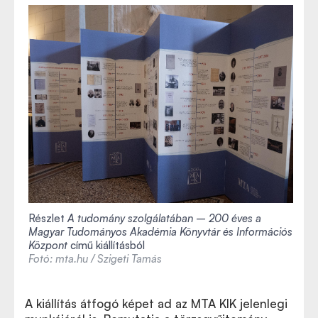
Részlet
A tudomány szolgálatában – 200 éves a
Magyar Tudományos Akadémia Könyvtár és Információs
Központ
című kiállításból
Fotó: mta.hu / Szigeti Tamás
A kiállítás átfogó képet ad az MTA KIK jelenlegi