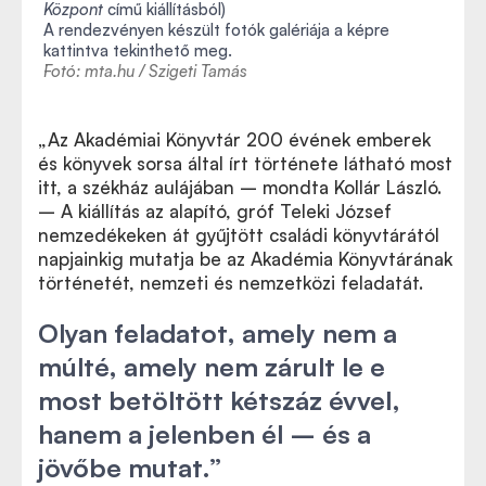
Központ
című kiállításból)
A rendezvényen készült fotók galériája a képre
kattintva tekinthető meg.
Fotó: mta.hu / Szigeti Tamás
„Az Akadémiai Könyvtár 200 évének emberek
és könyvek sorsa által írt története látható most
itt, a székház aulájában – mondta Kollár László.
– A kiállítás az alapító, gróf Teleki József
nemzedékeken át gyűjtött családi könyvtárától
napjainkig mutatja be az Akadémia Könyvtárának
történetét, nemzeti és nemzetközi feladatát.
Olyan feladatot, amely nem a
múlté, amely nem zárult le e
most betöltött kétszáz évvel,
hanem a jelenben él – és a
jövőbe mutat.”