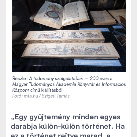
Részlet
A tudomány szolgálatában – 200 éves a
Magyar Tudományos Akadémia Könyvtár és Információs
Központ
című kiállításból
Fotó: mta.hu / Szigeti Tamás
„Egy gyűjtemény minden egyes
darabja külön-külön történet. Ha
ez a történet rejtve marad, a