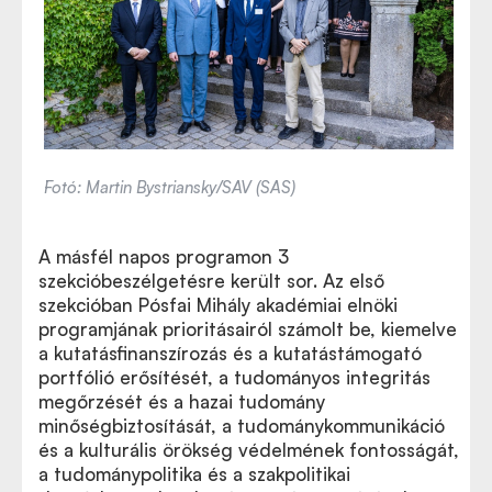
Fotó: Martin Bystriansky/SAV (SAS)
A másfél napos programon 3
szekcióbeszélgetésre került sor. Az első
szekcióban Pósfai Mihály akadémiai elnöki
programjának prioritásairól számolt be, kiemelve
a kutatásfinanszírozás és a kutatástámogató
portfólió erősítését, a tudományos integritás
megőrzését és a hazai tudomány
minőségbiztosítását, a tudománykommunikáció
és a kulturális örökség védelmének fontosságát,
a tudománypolitika és a szakpolitikai