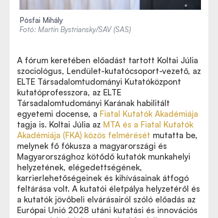
Pósfai Mihály
Fotó: Martin Bystriansky/SAV (SAS)
A fórum keretében előadást tartott Koltai Júlia
szociológus, Lendület-kutatócsoport-vezető, az
ELTE Társadalomtudományi Kutatóközpont
kutatóprofesszora, az ELTE
Társadalomtudományi Karának habilitált
egyetemi docense, a
Fiatal Kutatók Akadémiája
tagja is. Koltai Júlia az
MTA és a Fiatal Kutatók
Akadémiája (FKA) közös felmérését
mutatta be,
melynek fő fókusza a magyarországi és
Magyarországhoz kötődő kutatók munkahelyi
helyzetének, elégedettségének,
karrierlehetőségeinek és kihívásainak átfogó
feltárása volt. A kutatói életpálya helyzetéről és
a kutatók jövőbeli elvárásairól szóló előadás az
Európai Unió 2028 utáni kutatási és innovációs