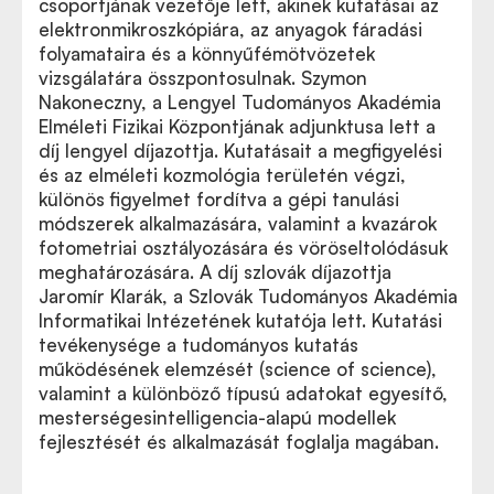
csoportjának vezetője lett, akinek kutatásai az
elektronmikroszkópiára, az anyagok fáradási
folyamataira és a könnyűfémötvözetek
vizsgálatára összpontosulnak. Szymon
Nakoneczny, a Lengyel Tudományos Akadémia
Elméleti Fizikai Központjának adjunktusa lett a
díj lengyel díjazottja. Kutatásait a megfigyelési
és az elméleti kozmológia területén végzi,
különös figyelmet fordítva a gépi tanulási
módszerek alkalmazására, valamint a kvazárok
fotometriai osztályozására és vöröseltolódásuk
meghatározására. A díj szlovák díjazottja
Jaromír Klarák, a Szlovák Tudományos Akadémia
Informatikai Intézetének kutatója lett. Kutatási
tevékenysége a tudományos kutatás
működésének elemzését (science of science),
valamint a különböző típusú adatokat egyesítő,
mesterségesintelligencia-alapú modellek
fejlesztését és alkalmazását foglalja magában.