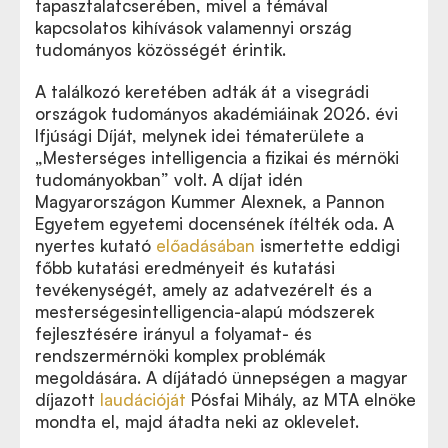
tapasztalatcserében, mivel a témával
kapcsolatos kihívások valamennyi ország
tudományos közösségét érintik.
A találkozó keretében adták át a visegrádi
országok tudományos akadémiáinak 2026. évi
Ifjúsági Díját, melynek idei tématerülete a
„Mesterséges intelligencia a fizikai és mérnöki
tudományokban” volt. A díjat idén
Magyarországon Kummer Alexnek, a Pannon
Egyetem egyetemi docensének ítélték oda. A
nyertes kutató
előadásában
ismertette eddigi
főbb kutatási eredményeit és kutatási
tevékenységét, amely az adatvezérelt és a
mesterségesintelligencia-alapú módszerek
fejlesztésére irányul a folyamat- és
rendszermérnöki komplex problémák
megoldására. A díjátadó ünnepségen a magyar
díjazott
laudációját
Pósfai Mihály, az MTA elnöke
mondta el, majd átadta neki az oklevelet.