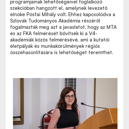
programjainak lehetőségeivel foglalkozó
szekcióban hangzott el, amelynek levezető
elnöke Pósfai Mihály volt. Ehhez kapcsolódva a
Szlovák Tudományos Akadémia részéről
fogalmazták meg azt a javaslatot, hogy az MTA
és az FKA felmérését bővítsék ki a V4-
akadémiák közös felmérésévé, ami a kutatói
életpályák és munkakörülmények régiós
összehasonlítására is lehetőséget teremthet.