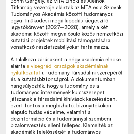
Bőhm Gergely, az MTA Elnöki és Alelnöki
Titkárság vezetője aláírták az MTA és a Szlovák
Tudományos Akadémia közötti tudományos
együttműködési megállapodás kiegészítő
jegyzőkönyvét (2027–2028), amely a két
akadémia között megvalósuló közös nemzetközi
kutatási projektek mobilitási támogatására
vonatkozó részletszabályokat tartalmazza.
A találkozó zárásaként a négy akadémia elnöke
aláírta
a visegrádi országok akadémiáinak
nyilatkozatát
a tudomány társadalmi szerepéről
és a kutatásbiztonságról. A dokumentumban
hangsúlyozták, hogy a tudomány és a
tudományos intézmények kulcsszerepet
játszanak a társadalmi kihívások kezelésében,
ezért fontos a megbízható, bizonyítékokon
alapuló tudás védelme, valamint a
dezinformáció és a tudománnyal szembeni
bizalomvesztés elleni fellépés. Kiemelték az
akadémiák felelősségét a tudományos