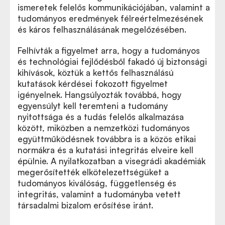
ismeretek felelős kommunikációjában, valamint a
tudományos eredmények félreértelmezésének
és káros felhasználásának megelőzésében.
Felhívták a figyelmet arra, hogy a tudományos
és technológiai fejlődésből fakadó új biztonsági
kihívások, köztük a kettős felhasználású
kutatások kérdései fokozott figyelmet
igényelnek. Hangsúlyozták továbbá, hogy
egyensúlyt kell teremteni a tudomány
nyitottsága és a tudás felelős alkalmazása
között, miközben a nemzetközi tudományos
együttműködésnek továbbra is a közös etikai
normákra és a kutatási integritás elveire kell
épülnie. A nyilatkozatban a visegrádi akadémiák
megerősítették elkötelezettségüket a
tudományos kiválóság, függetlenség és
integritás, valamint a tudományba vetett
társadalmi bizalom erősítése iránt.