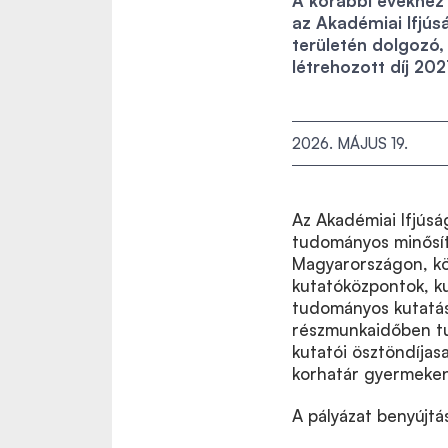
A korábbi évekhez
az Akadémiai Ifjús
területén dolgozó,
létrehozott díj 202
2026. MÁJUS 19.
Az Akadémiai Ifjúság
tudományos minősíté
Magyarországon, kö
kutatóközpontok, ku
tudományos kutatás
részmunkaidőben tu
kutatói ösztöndíjas
korhatár gyermeken
A pályázat benyújtá