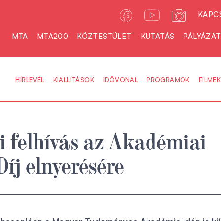
KAPC
MTA
MTA200
KÖZTESTÜLET
KUTATÁS
PÁLYÁZA
HÍRLEVÉL
KIÁLLÍTÁSOK
IDŐVONAL
PROGRAMOK
FILMEK
i felhívás az Akadémiai
Díj elnyerésére