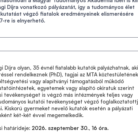
 hasonlóan a Magyar Tudományos Akadémia idén is kií
ági Díjra vonatkozó pályázatát, így a tudományos élet
 kutatást végző fiatalok eredményeinek elismerésére
7-re is elnyerhető.
i Díjra olyan, 35 évnél fiatalabb kutatók pályázhatnak, ak
ssel rendelkeznek (PhD), tagjai az MTA köztestületének
ltségvetési vagy alapítványi támogatásból működő
tatóintézetek, egyetemek vagy alapító okiratuk szerint
i tevékenységet is végző más intézmények teljes vagy
dományos kutatói tevékenységet végző foglalkoztatottj
ai. Kiskorú gyermeket nevelő kutatók esetén a pályázati
ként két-két évvel megemelkedik.
si határideje:
2026. szeptember
30
.,
16 óra.