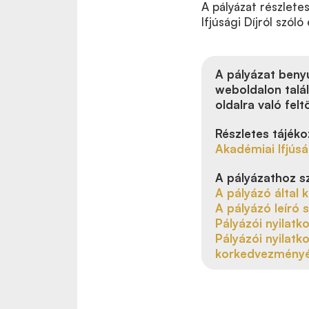
A pályázat részletes
Ifjúsági Díjról szól
A pályázat beny
weboldalon talál
oldalra való felt
Részletes tájéko
Akadémiai Ifjús
A pályázathoz 
A pályázó által 
A pályázó leíró 
Pályázói nyilatk
Pályázói nyilatk
korkedvezményé