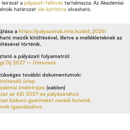
 leírását a
pályázati felhívás
tartalmazza. Az Akadémiai
ó elnöki határozat
ide kattintva
olvasható.
újtása a
https://palyazatok.mta.hu/aid_2026/
ható mezők kitöltésével, illetve a mellékleteknek az
öltésével történik.
ztató a pályázati folyamatról:
ági Díj 2027 – Útmutató
szükséges további dokumentumok:
kitöltendő űrlap
szakmai önéletrajza
(sablon)
ozat az AID 2027-es pályázatához
ozat kiskorú gyermeket nevelő kutatók
nek igazolásához