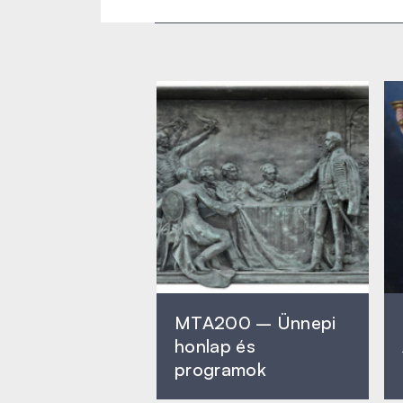
MTA200 – Ünnepi
honlap és
programok