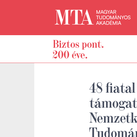
48 fiatal
támogat
Nemzetk
Tudomán