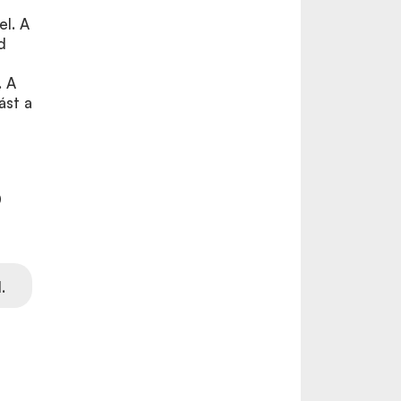
el. A
d
. A
ást a
0
.