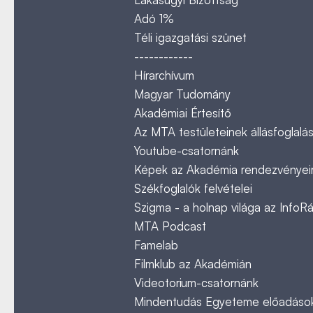
Adó 1%
Téli igazgatási szünet
------------
Hírarchívum
Magyar Tudomány
Akadémiai Értesítő
Az MTA testületeinek állásfoglalás
Youtube-csatornánk
Képek az Akadémia rendezvényeir
Székfoglalók felvételei
Szigma - a holnap világa az InfoR
MTA Podcast
Famelab
Filmklub az Akadémián
Videotorium-csatornánk
Mindentudás Egyeteme előadáso