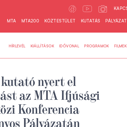
KAPC
MTA
MTA200
KÖZTESTÜLET
KUTATÁS
PÁLYÁZA
HÍRLEVÉL
KIÁLLÍTÁSOK
IDŐVONAL
PROGRAMOK
FILMEK
 kutató nyert el
ást az MTA Ifjúsági
özi Konferencia
yos Pályázatán