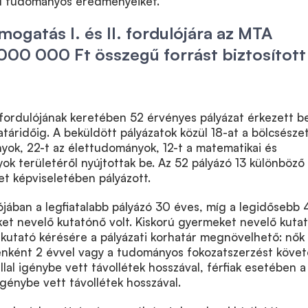
l tudományos eredményeiket.
mogatás I. és II. fordulójára az MTA
000 000 Ft összegű forrást biztosított
. fordulójának keretében 52 érvényes pályázat érkezett b
atáridőig. A beküldött pályázatok közül 18-at a bölcsésze
ok, 22-t az élettudományok, 12-t a matematikai és
 területéről nyújtottak be. Az 52 pályázó 13 különböző
t képviseletében pályázott.
ulójában a legfiatalabb pályázó 30 éves, míg a legidősebb 
et nevelő kutatónő volt. Kiskorú gyermeket nevelő kuta
kutató kérésére a pályázati korhatár megnövelhető: nők
ként 2 évvel vagy a tudományos fokozatszerzést köve
lal igénybe vett távollétek hosszával, férfiak esetében a
génybe vett távollétek hosszával.