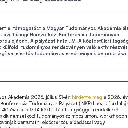
nyert el támogatást a Magyar Tudományos Akadémia ált
. évi Ifjúsági Nemzetközi Konferencia Tudományos
 fordulójában. A pályázat fiatal, MTA köztestületi tagsá
 külföldi tudományos rendezvényen való aktív részvét
egítse jelentős tudományos eredményeik bemutatását
os Akadémia 2025. július 31-én
hirdette meg
a 2026. év
Konferencia Tudományos Pályázat (INKP) I. és II. fordulójá
al, 40 év alatti MTA köztestületi tagsággal rendelkező
 akik nemzetközi tudományos szimpóziumon, workshopon
ívánják bemutatni elsőszerzős előadással vagy