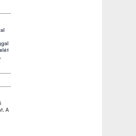
al
ggal
elét
.
i
t. A