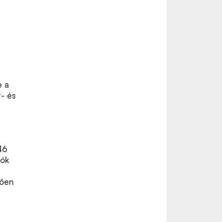
e a
t- és
46
tók
tően