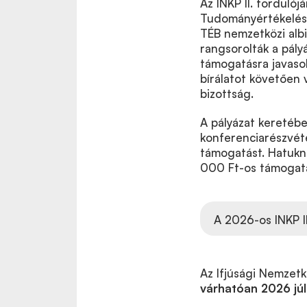
Az INKP II. fordulój
Tudományértékelési 
TÉB nemzetközi alb
rangsorolták a pály
támogatásra javasolt
bírálatot követően 
bizottság.
A pályázat keretébe
konferenciarészvéte
támogatást. Hatukna
000 Ft-os támogatá
A 2026-os INKP II
Az Ifjúsági Nemzet
várhatóan 2026 júl