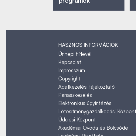
programok
HASZNOS INFORMÁCIÓK
Ünnepi hírlevél
Kapcsolat
Impresszum
Copyright
Adatkezelési tájékoztató
Panaszkezelés
Elektronikus ügyintézés
Létesítménygazdálkodási Közpon
Üdülési Központ
Akadémiai Óvoda és Bölcsőde
Lakásügyi Bizottság