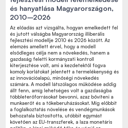
és hanyatlása Magyarországon,
2010–2026
Az előadás azt vizsgálta, hogyan emelkedett fel
és jutott válságba Magyarország illiberális
fejlesztési modellje 2010 és 2026 között. Az
elemzés amellett érvel, hogy a modell
elsődleges célja nem a növekedés, hanem a
gazdaság feletti kormányzati kontroll
kiterjesztése volt, ami a kezdetektől fogva
komoly korlátokat jelentett a termelékenység és
az innovációalapú, minőségi növekedés
számára. A modell látszólagos működése addig
állt fenn, amíg lehetséges volt a gazdaságba
többleterőforrásokat bevonni, azaz bővíteni a
munkaerőt és a tőkeberuházásokat. Míg előbbit
a foglalkoztatás növelése és vendégmunkások
behozatala biztosította, utóbbit egymást
követően az EU-transzferek, a laza monetáris