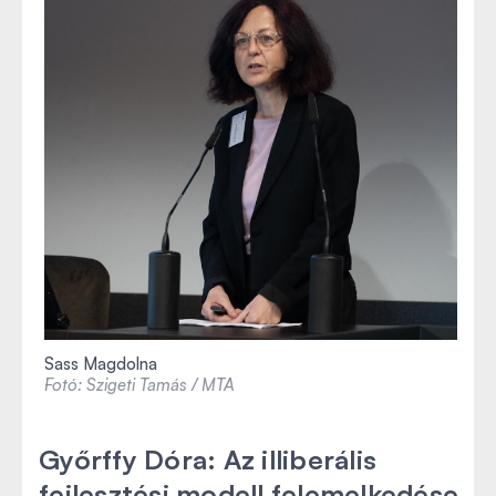
Sass Magdolna
Fotó: Szigeti Tamás / MTA
Győrffy Dóra: Az illiberális
fejlesztési modell felemelkedése