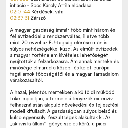
infláció - Soós Károly Attila előadása
02:01:44
Kérdések, vita
02:37:31
Zárszó
A magyar gazdaság immár több mint három és
fél évtizeddel a rendszerváltás, illetve több
mint 20 évvel az EU-tagság elérése után is
súlyos nehézségekkel küzd. Az elmúlt évtizedek
a magyar történelem kivételes lehetőségét
nyújtották a felzárkózásra. Ám annak mértéke és
minősége elmarad a közép- és kelet-európai
tagállamok többségétől és a magyar társadalom
várakozásaitól.
A hazai, jelentős mértékben a külföldi működő
tőke importján, a termelési tényezők extenzív
felhasználásán alapuló növekedési és fejlesztési
modell kifulladt. A gazdaságban súlyos belső és
külső egyensúlyi feszültségek alakultak ki. Az
„aktivista állam” igénye széles körű, a piaci