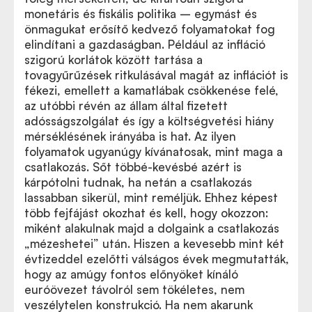
monetáris és fiskális politika – egymást és
önmagukat erősítő kedvező folyamatokat fog
elindítani a gazdaságban. Például az infláció
szigorú korlátok között tartása a
tovagyűrűzések ritkulásával magát az inflációt is
fékezi, emellett a kamatlábak csökkenése felé,
az utóbbi révén az állam által fizetett
adósságszolgálat és így a költségvetési hiány
mérséklésének irányába is hat. Az ilyen
folyamatok ugyanúgy kívánatosak, mint maga a
csatlakozás. Sőt többé-kevésbé azért is
kárpótolni tudnak, ha netán a csatlakozás
lassabban sikerül, mint reméljük. Ehhez képest
több fejfájást okozhat és kell, hogy okozzon:
miként alakulnak majd a dolgaink a csatlakozás
„mézeshetei” után. Hiszen a kevesebb mint két
évtizeddel ezelőtti válságos évek megmutatták,
hogy az amúgy fontos előnyöket kínáló
euróövezet távolról sem tökéletes, nem
veszélytelen konstrukció. Ha nem akarunk