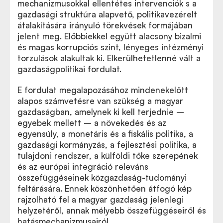
mechanizmusokkal ellentétes intervenciók s a
gazdasági struktúra alapvető, politikavezérelt
átalakítására irányuló törekvések formájában
jelent meg. Előbbiekkel együtt alacsony bizalmi
és magas korrupciós szint, lényeges intézményi
torzulások alakultak ki. Elkerülhetetlenné vált a
gazdaságpolitikai fordulat.
E fordulat megalapozásához mindenekelőtt
alapos számvetésre van szükség a magyar
gazdaságban, amelynek ki kell terjednie –
egyebek mellett – a növekedés és az
egyensúly, a monetáris és a fiskális politika, a
gazdasági kormányzás, a fejlesztési politika, a
tulajdoni rendszer, a külföldi tőke szerepének
és az európai integráció releváns
összefüggéseinek közgazdaság-tudományi
feltárására. Ennek köszönhetően átfogó kép
rajzolható fel a magyar gazdaság jelenlegi
helyzetéről, annak mélyebb összefüggéseiről és
hatásmechanizmusairól.