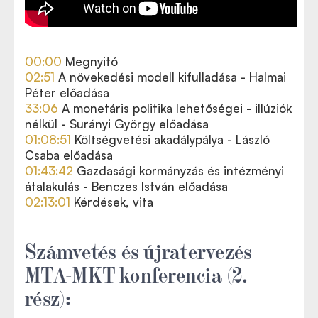
00:00
Megnyitó
02:51
A növekedési modell kifulladása - Halmai
Péter előadása
33:06
A monetáris politika lehetőségei - illúziók
nélkül - Surányi György előadása
01:08:51
Költségvetési akadálypálya - László
Csaba előadása
01:43:42
Gazdasági kormányzás és intézményi
átalakulás - Benczes István előadása
02:13:01
Kérdések, vita
Számvetés és újratervezés —
MTA-MKT konferencia (2.
rész):