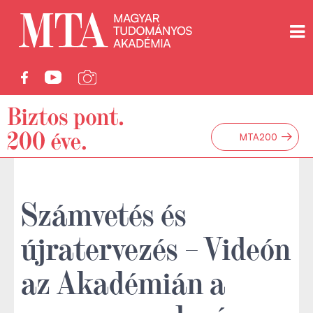
→
MTA200
Számvetés és
újratervezés – Videón
az Akadémián a