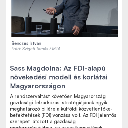
Benczes István
Fotó: Szigeti Tamás / MTA
Sass Magdolna: Az FDI-alapú
növekedési modell és korlátai
Magyarországon
A rendszerváltást követően Magyarország
gazdasági felzárkózási stratégiájának egyik
meghatározó pillére a külföldi közvetlentőke-
befektetések (FDI) vonzása volt. Az FDI jelentős
szerepet játszott a gazdaság
modernizációjában, az exportkapacitások