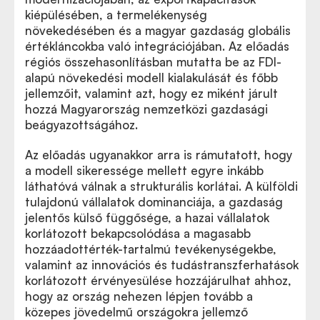
kiépülésében, a termelékenység
növekedésében és a magyar gazdaság globális
értékláncokba való integrációjában. Az előadás
régiós összehasonlításban mutatta be az FDI-
alapú növekedési modell kialakulását és főbb
jellemzőit, valamint azt, hogy ez miként járult
hozzá Magyarország nemzetközi gazdasági
beágyazottságához.
Az előadás ugyanakkor arra is rámutatott, hogy
a modell sikeressége mellett egyre inkább
láthatóvá válnak a strukturális korlátai. A külföldi
tulajdonú vállalatok dominanciája, a gazdaság
jelentős külső függősége, a hazai vállalatok
korlátozott bekapcsolódása a magasabb
hozzáadottérték-tartalmú tevékenységekbe,
valamint az innovációs és tudástranszferhatások
korlátozott érvényesülése hozzájárulhat ahhoz,
hogy az ország nehezen lépjen tovább a
közepes jövedelmű országokra jellemző