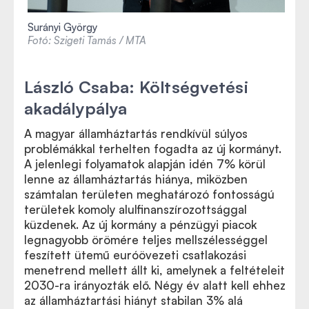
Surányi György
Fotó: Szigeti Tamás / MTA
László Csaba: Költségvetési
akadálypálya
A magyar államháztartás rendkívül súlyos
problémákkal terhelten fogadta az új kormányt.
A jelenlegi folyamatok alapján idén 7% körül
lenne az államháztartás hiánya, miközben
számtalan területen meghatározó fontosságú
területek komoly alulfinanszírozottsággal
küzdenek. Az új kormány a pénzügyi piacok
legnagyobb örömére teljes mellszélességgel
feszített ütemű euróövezeti csatlakozási
menetrend mellett állt ki, amelynek a feltételeit
2030-ra irányozták elő. Négy év alatt kell ehhez
az államháztartási hiányt stabilan 3% alá