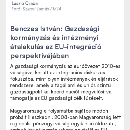
László Csaba
Fotó: Szigeti Tamás / MTA
Benczes István: Gazdasági
kormányzás és intézményi
átalakulás az EU-integráció
perspektívájában
A gazdasági kormányzás az euróövezet 2010-es
válságával került az integrációs diskurzus
fókuszába, mint olyan intézmények és eljárások
rendszere, amely a tagállami és uniós szintű
gazdaságpolitikai koordinációt megvalósítva
támogatja az EU gazdasági célkitűzéseit.
Magyarország e folyamatba sajátos módon
próbált illeszkedni. 2008-ban Magyarország lett
a globális pénzügyi válság egyik első áldozata,
aminek következményeként egyfelől az EU