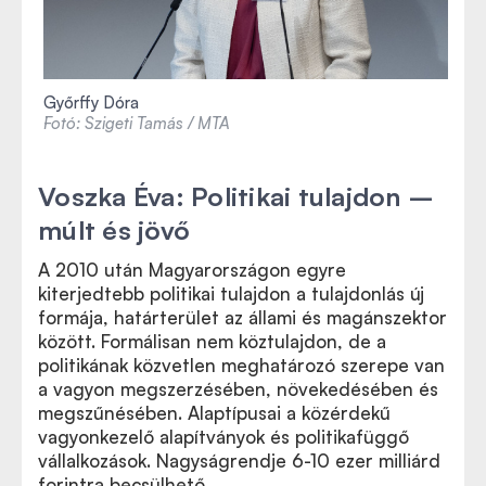
Győrffy Dóra
Fotó: Szigeti Tamás / MTA
Voszka Éva:
Politikai tulajdon –
múlt és jövő
A 2010 után Magyarországon egyre
kiterjedtebb politikai tulajdon a tulajdonlás új
formája, határterület az állami és magánszektor
között. Formálisan nem köztulajdon, de a
politikának közvetlen meghatározó szerepe van
a vagyon megszerzésében, növekedésében és
megszűnésében. Alaptípusai a közérdekű
vagyonkezelő alapítványok és politikafüggő
vállalkozások. Nagyságrendje 6-10 ezer milliárd
forintra becsülhető.