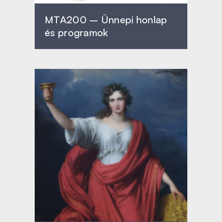
MTA200 – Ünnepi honlap
és programok