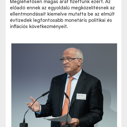
Meglehetősen magas árat fizettünk ezért. Az
előadó ennek az egyoldalú megközelítésnek az
ellentmondásait kiemelve mutatta be az elmúlt
évtizedek legfontosabb monetáris politikai és
inflációs következményeit.