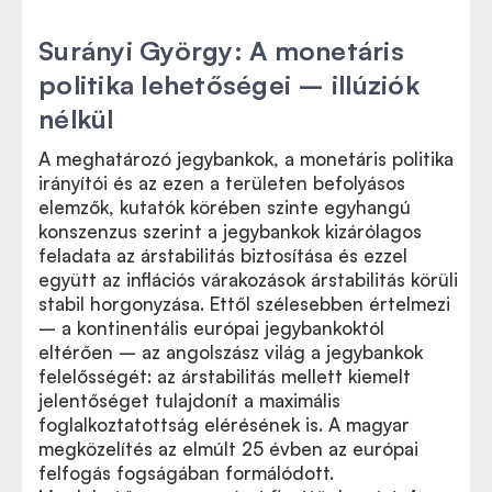
Surányi György: A monetáris
politika lehetőségei – illúziók
nélkül
A meghatározó jegybankok, a monetáris politika
irányítói és az ezen a területen befolyásos
elemzők, kutatók körében szinte egyhangú
konszenzus szerint a jegybankok kizárólagos
feladata az árstabilitás biztosítása és ezzel
együtt az inflációs várakozások árstabilitás körüli
stabil horgonyzása. Ettől szélesebben értelmezi
– a kontinentális európai jegybankoktól
eltérően – az angolszász világ a jegybankok
felelősségét: az árstabilitás mellett kiemelt
jelentőséget tulajdonít a maximális
foglalkoztatottság elérésének is. A magyar
megközelítés az elmúlt 25 évben az európai
felfogás fogságában formálódott.