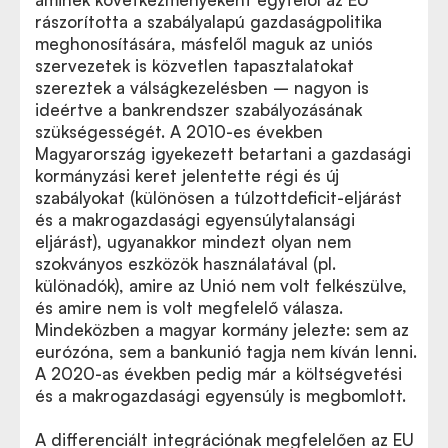
rászorította a szabályalapú gazdaságpolitika
meghonosítására, másfelől maguk az uniós
szervezetek is közvetlen tapasztalatokat
szereztek a válságkezelésben – nagyon is
ideértve a bankrendszer szabályozásának
szükségességét. A 2010-es években
Magyarország igyekezett betartani a gazdasági
kormányzási keret jelentette régi és új
szabályokat (különösen a túlzottdeficit-eljárást
és a makrogazdasági egyensúlytalansági
eljárást), ugyanakkor mindezt olyan nem
szokványos eszközök használatával (pl.
különadók), amire az Unió nem volt felkészülve,
és amire nem is volt megfelelő válasza.
Mindeközben a magyar kormány jelezte: sem az
eurózóna, sem a bankunió tagja nem kíván lenni.
A 2020-as években pedig már a költségvetési
és a makrogazdasági egyensúly is megbomlott.
A differenciált integrációnak megfelelően az EU