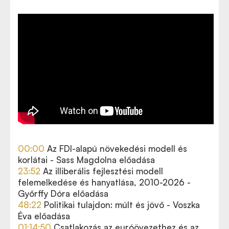
00:00
Az FDI-alapú növekedési modell és
korlátai - Sass Magdolna előadása
23:52
Az illiberális fejlesztési modell
felemelkedése és hanyatlása, 2010-2026 -
Győrffy Dóra előadása
48:22
Politikai tulajdon: múlt és jövő - Voszka
Éva előadása
01:14:50
Csatlakozás az euróövezethez és az