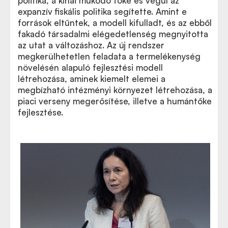
politika, a kínai működő tőke és végül az
expanzív fiskális politika segítette. Amint e
források eltűntek, a modell kifulladt, és az ebből
fakadó társadalmi elégedetlenség megnyitotta
az utat a változáshoz. Az új rendszer
megkerülhetetlen feladata a termelékenység
növelésén alapuló fejlesztési modell
létrehozása, aminek kiemelt elemei a
megbízható intézményi környezet létrehozása, a
piaci verseny megerősítése, illetve a humántőke
fejlesztése.