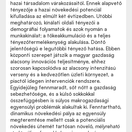
hazai társadalom várakozásaitól. Ennek alapvető
tényezője a hazai növekedési potenciál
kifulladása az elmúlt két évtizedben. Utóbbi
meghatározó, kínálati oldali tényezői a
demográfiai folyamatok és azok nyomán a
munkakínálat; a tőkeakkumuláció és a teljes
tényezőtermelékenység alakulása. Döntő
jelentőségű e legutóbbi tényező hatása. Ebben
központi szerepet játszik a magyar gazdaság
alacsony innovációs teljesítménye, ehhez
szorosan kapcsolódva az alacsony intenzitású
verseny és a kedvezőtlen üzleti környezet, a
piactól idegen intervenciók rendszere.
Egyidejűleg fennmaradt, sőt nőtt a gazdaság
sebezhetősége, és a külső sokkokkal
összefüggésben is súlyos makrogazdasági
egyensúlyi problémák alakultak ki. Fenntartható,
dinamikus növekedési pálya az egyensúly
megteremtése mellett csak a potenciális
növekedés ütemét tartósan növelő,
mélyreható