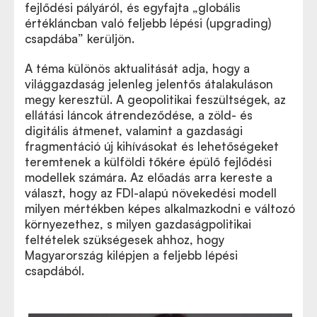
fejlődési pályáról, és egyfajta „globális
értékláncban való feljebb lépési (upgrading)
csapdába” kerüljön.
A téma különös aktualitását adja, hogy a
világgazdaság jelenleg jelentős átalakuláson
megy keresztül. A geopolitikai feszültségek, az
ellátási láncok átrendeződése, a zöld- és
digitális átmenet, valamint a gazdasági
fragmentáció új kihívásokat és lehetőségeket
teremtenek a külföldi tőkére épülő fejlődési
modellek számára. Az előadás arra kereste a
választ, hogy az FDI-alapú növekedési modell
milyen mértékben képes alkalmazkodni e változó
környezethez, s milyen gazdaságpolitikai
feltételek szükségesek ahhoz, hogy
Magyarország kilépjen a feljebb lépési
csapdából.