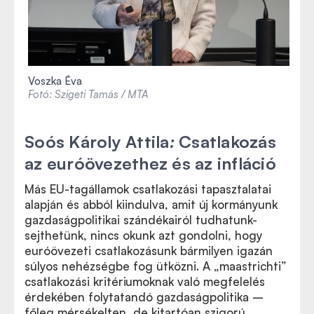
Voszka Éva
Fotó: Szigeti Tamás / MTA
Soós Károly Attila
:
Csatlakozás
az euróövezethez és az infláció
Más EU-tagállamok csatlakozási tapasztalatai
alapján és abból kiindulva, amit új kormányunk
gazdaságpolitikai szándékairól tudhatunk-
sejthetünk, nincs okunk azt gondolni, hogy
euróövezeti csatlakozásunk bármilyen igazán
súlyos nehézségbe fog ütközni. A „maastrichti”
csatlakozási kritériumoknak való megfelelés
érdekében folytatandó gazdaságpolitika –
főleg mérsékelten, de kitartóan szigorú