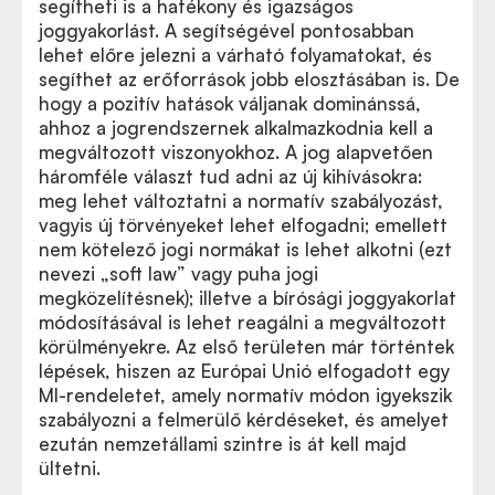
segítheti is a hatékony és igazságos
joggyakorlást. A segítségével pontosabban
lehet előre jelezni a várható folyamatokat, és
segíthet az erőforrások jobb elosztásában is. De
hogy a pozitív hatások váljanak dominánssá,
ahhoz a jogrendszernek alkalmazkodnia kell a
megváltozott viszonyokhoz. A jog alapvetően
háromféle választ tud adni az új kihívásokra:
meg lehet változtatni a normatív szabályozást,
vagyis új törvényeket lehet elfogadni; emellett
nem kötelező jogi normákat is lehet alkotni (ezt
nevezi „soft law” vagy puha jogi
megközelítésnek); illetve a bírósági joggyakorlat
módosításával is lehet reagálni a megváltozott
körülményekre. Az első területen már történtek
lépések, hiszen az Európai Unió elfogadott egy
MI-rendeletet, amely normatív módon igyekszik
szabályozni a felmerülő kérdéseket, és amelyet
ezután nemzetállami szintre is át kell majd
ültetni.