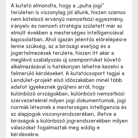
A kutató elmondta, hogy a „puha jogi”
területen is viszonylag jól állunk, hiszen számos
nem kötelező érvényű nemzetközi egyezmény,
irányelv és nemzeti stratégia született már az
elmúlt években a mesterséges intelligenciával
kapcsolatban. Ahol igazán jelentős előrelépésre
lenne szükség, az a bírósági esetjog és a
jogértelmezések területe, hiszen itt akár a
meglévő szabályozás új szempontokat követő
alkalmazásával is hatékonyan lehetne kezelni a
felmerülő kérdéseket. A kutatócsoport tagjai a
Lendület-projekt első időszakában minél több
adatot igyekeznek gyűjteni arról, hogy
különböző országokban, különböző nemzetközi
szervezeteknél milyen jogi dokumentumok, jogi
normák léteznek a mesterséges intelligencia és
az alapjogok viszonyrendszerében, illetve a
bíróságok a különböző jogrendszerekben milyen
válaszokat fogalmaztak meg eddig e
kérdésekre.