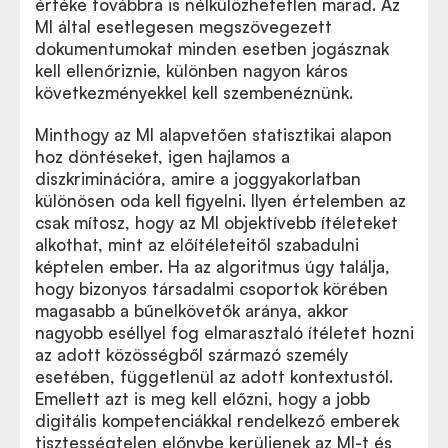
értéke továbbra is nélkülözhetetlen marad. Az
MI által esetlegesen megszövegezett
dokumentumokat minden esetben jogásznak
kell ellenőriznie, különben nagyon káros
következményekkel kell szembenéznünk.
Minthogy az MI alapvetően statisztikai alapon
hoz döntéseket, igen hajlamos a
diszkriminációra, amire a joggyakorlatban
különösen oda kell figyelni. Ilyen értelemben az
csak mítosz, hogy az MI objektívebb ítéleteket
alkothat, mint az előítéleteitől szabadulni
képtelen ember. Ha az algoritmus úgy találja,
hogy bizonyos társadalmi csoportok körében
magasabb a bűnelkövetők aránya, akkor
nagyobb eséllyel fog elmarasztaló ítéletet hozni
az adott közösségből származó személy
esetében, függetlenül az adott kontextustól.
Emellett azt is meg kell előzni, hogy a jobb
digitális kompetenciákkal rendelkező emberek
tisztességtelen előnybe kerüljenek az MI-t és