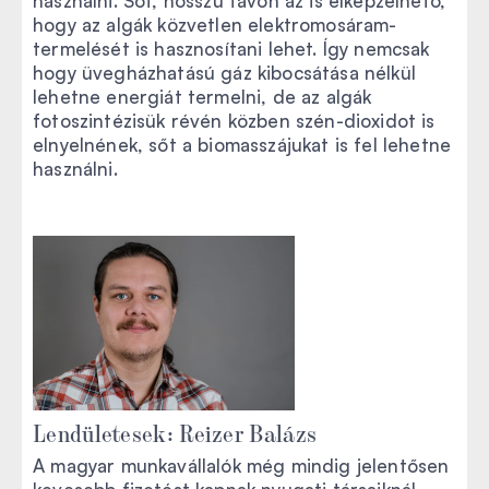
használni. Sőt, hosszú távon az is elképzelhető,
hogy az algák közvetlen elektromosáram-
termelését is hasznosítani lehet. Így nemcsak
hogy üvegházhatású gáz kibocsátása nélkül
lehetne energiát termelni, de az algák
fotoszintézisük révén közben szén-dioxidot is
elnyelnének, sőt a biomasszájukat is fel lehetne
használni.
Lendületesek: Reizer Balázs
A magyar munkavállalók még mindig jelentősen