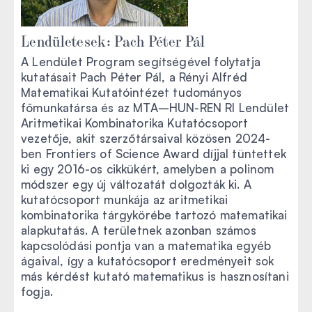
Lendületesek: Pach Péter Pál
A Lendület Program segítségével folytatja
kutatásait Pach Péter Pál, a Rényi Alfréd
Matematikai Kutatóintézet tudományos
főmunkatársa és az MTA–HUN-REN RI Lendület
Aritmetikai Kombinatorika Kutatócsoport
vezetője, akit szerzőtársaival közösen 2024-
ben Frontiers of Science Award díjjal tüntettek
ki egy 2016-os cikkükért, amelyben a polinom
módszer egy új változatát dolgozták ki. A
kutatócsoport munkája az aritmetikai
kombinatorika tárgykörébe tartozó matematikai
alapkutatás. A területnek azonban számos
kapcsolódási pontja van a matematika egyéb
ágaival, így a kutatócsoport eredményeit sok
más kérdést kutató matematikus is hasznosítani
fogja.