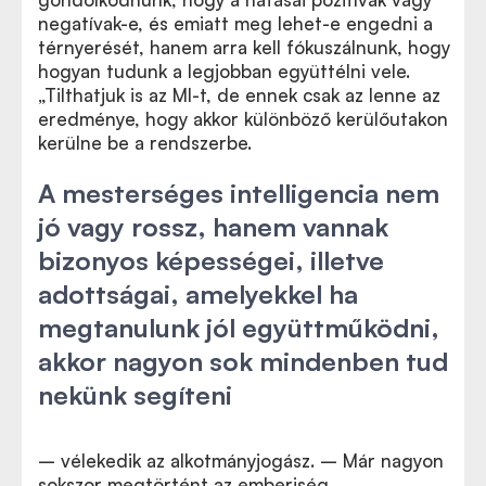
negatívak-e, és emiatt meg lehet-e engedni a
térnyerését, hanem arra kell fókuszálnunk, hogy
hogyan tudunk a legjobban együttélni vele.
„Tilthatjuk is az MI-t, de ennek csak az lenne az
eredménye, hogy akkor különböző kerülőutakon
kerülne be a rendszerbe.
A mesterséges intelligencia nem
jó vagy rossz, hanem vannak
bizonyos képességei, illetve
adottságai, amelyekkel ha
megtanulunk jól együttműködni,
akkor nagyon sok mindenben tud
nekünk segíteni
– vélekedik az alkotmányjogász. – Már nagyon
sokszor megtörtént az emberiség