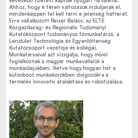
kevesebb fizetést kapnak nyugati társaiknál.
Ahhoz, hogy e téren változások induljanak el,
mindenképpen fel kell tárni e jelenség hátterét.
Erre vállalkozott Reizer Balázs, az ELTE
Közgazdaság- és Regionális Tudományi
Kutatóközpont tudományos főmunkatársa, a
Lendület Technológia és Egyenlőtlenség
Kutatócsoport vezetője és kollégái.
Munkatársaival azt vizsgálja, hogy mivel
foglalkoznak a magyar munkavállalók a
munkaidejükben, illetve hogy hogyan hat a
különböző munkakörökben dolgozókra a
termelés innovatív átalakítása és robotizálása.