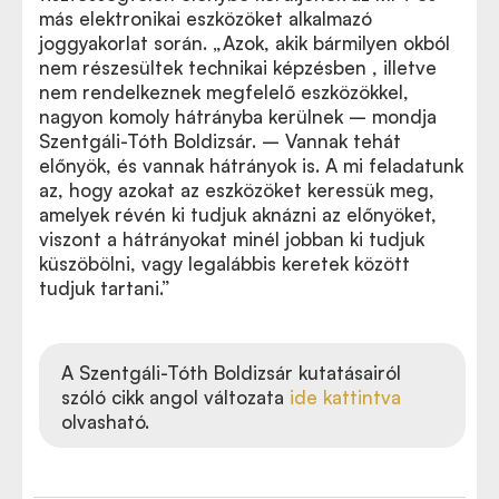
más elektronikai eszközöket alkalmazó
joggyakorlat során. „Azok, akik bármilyen okból
nem részesültek technikai képzésben , illetve
nem rendelkeznek megfelelő eszközökkel,
nagyon komoly hátrányba kerülnek – mondja
Szentgáli-Tóth Boldizsár. – Vannak tehát
előnyök, és vannak hátrányok is. A mi feladatunk
az, hogy azokat az eszközöket keressük meg,
amelyek révén ki tudjuk aknázni az előnyöket,
viszont a hátrányokat minél jobban ki tudjuk
küszöbölni, vagy legalábbis keretek között
tudjuk tartani.”
A Szentgáli-Tóth Boldizsár kutatásairól
szóló cikk angol változata
ide kattintva
olvasható.