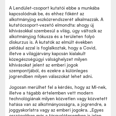
A Lendület-csoport kutatói ebbe a munkába
kapcsolódnak be, és ehhez főként az
alkotmányjog eszközrendszerét alkalmazzák. A
kutatócsoport-vezető elmondta: ahogy új
kihívásokkal szembesül a világ, úgy változik az
alkotmányjog fókusza és a területen folyó
diskurzus is. A kutatók az elmúlt években
például azzal is foglalkoztak, hogy a Covid,
illetve a világjárvány kapcsán kialakult
közegészségügyi válsághelyzet milyen
kihívásokat jelent az emberi jogok
szempontjából, és ezekre a különleges
jogrendben milyen válaszokat lehet adni.
Jogosan merülhet fel a kérdés, hogy az MI-nek,
illetve a tágabb értelemben vett modern
technológiának milyen közvetlen vagy közvetett
hatása van az alkotmányosságra, a jogrendre, a
joggyakorlatra vagy az emberi jogokra. „Egyes
országokban már a tárgyalóteremben is jelen