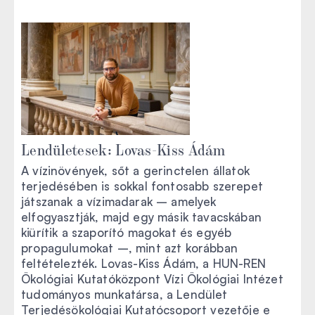
Lendületesek: Lovas-Kiss Ádám
A vízinövények, sőt a gerinctelen állatok
terjedésében is sokkal fontosabb szerepet
játszanak a vízimadarak – amelyek
elfogyasztják, majd egy másik tavacskában
kiürítik a szaporító magokat és egyéb
propagulumokat –, mint azt korábban
feltételezték. Lovas-Kiss Ádám, a HUN-REN
Ökológiai Kutatóközpont Vízi Ökológiai Intézet
tudományos munkatársa, a Lendület
Terjedésökológiai Kutatócsoport vezetője e