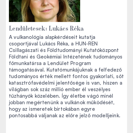
Lendületesek: Lukács Réka
A vulkanológia alapkérdéseit kutatja
csoportjával Lukács Réka, a HUN-REN
Csillagászati és Földtudományi Kutatóközpont
Földtani és Geokémiai Intézetének tudományos
főmunkatársa a Lendület Program
támogatásával. Kutatómunkájuknak a felfedező
tudományos érték mellett fontos gyakorlati, sőt
katasztrófavédelmi jelentősége is van, hiszen a
világban sok száz millió ember él veszélyes
tűzhányók közelében. Így életbe vágó minél
jobban megértenünk a vulkánok működését,
hogy az ismeretek birtokában egyre
pontosabbá váljanak az előre jelző modelljeink.