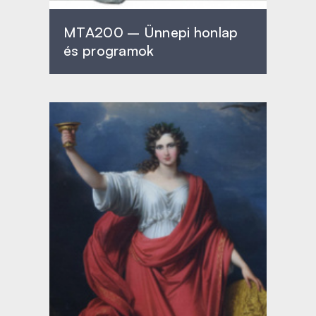
MTA200 – Ünnepi honlap
és programok