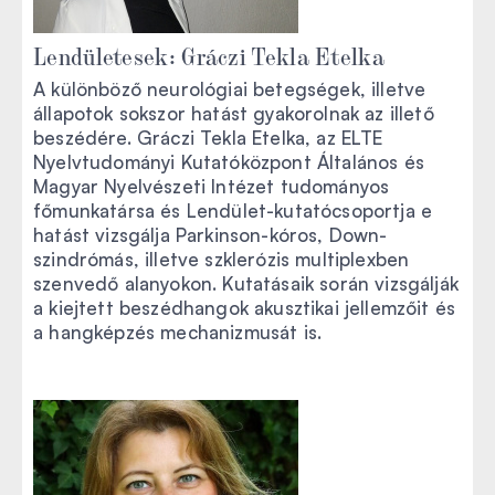
Lendületesek: Gráczi Tekla Etelka
A különböző neurológiai betegségek, illetve
állapotok sokszor hatást gyakorolnak az illető
beszédére. Gráczi Tekla Etelka, az ELTE
Nyelvtudományi Kutatóközpont Általános és
Magyar Nyelvészeti Intézet tudományos
főmunkatársa és Lendület-kutatócsoportja e
hatást vizsgálja Parkinson-kóros, Down-
szindrómás, illetve szklerózis multiplexben
szenvedő alanyokon. Kutatásaik során vizsgálják
a kiejtett beszédhangok akusztikai jellemzőit és
a hangképzés mechanizmusát is.