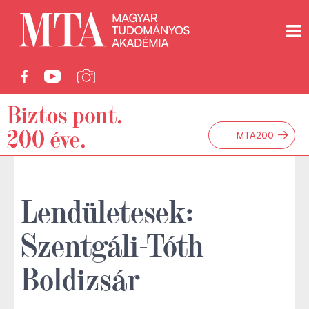
→
MTA200
Lendületesek:
Szentgáli-Tóth
Boldizsár