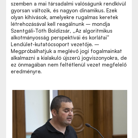
szemben a mai társadalmi valóságunk rendkívül
gyorsan változik, és nagyon dinamikus. Ezek
olyan kihívások, amelyekre rugalmas keretek
létrehozásával kell reagálnunk – mondja
Szentgáli-Tóth Boldizsár, „Az algoritmikus
alkotmányosság perspektívái és korlátai”
Lendület-kutatócsoport vezetője. –
Megpróbálhatjuk a meglévő jogi fogalmainkat
alkalmazni a kialakuló újszerű jogviszonyokra, de
ez önmagában nem feltétlenül vezet megfelelő
eredményre.