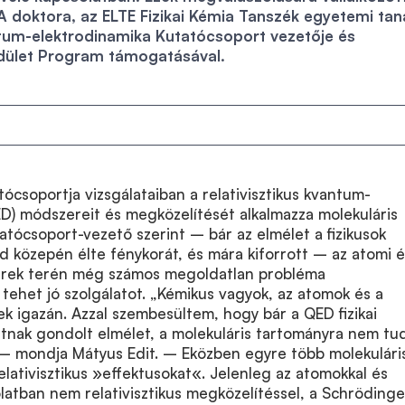
A doktora, az ELTE Fizikai Kémia Tanszék egyetemi tan
ntum-elektrodinamika Kutatócsoport vezetője és
dület Program támogatásával.
tócsoportja vizsgálataiban a relativisztikus kvantum-
D) módszereit és megközelítését alkalmazza molekuláris
atócsoport-vezető szerint – bár az elmélet a fizikusok
ad közepén élte fénykorát, és mára kiforrott – az atomi 
erek terén még számos megoldatlan probléma
ehet jó szolgálatot. „Kémikus vagyok, az atomok és a
k igazán. Azzal szembesültem, hogy bár a QED fizikai
tnak gondolt elmélet, a molekuláris tartományra nem tu
i – mondja Mátyus Edit. – Eközben egyre több molekulári
elativisztikus »effektusokat«. Jelenleg az atomokkal és
latban nem relativisztikus megközelítéssel, a Schrödinge