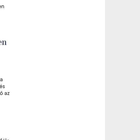
en
en
 a
és
ő az