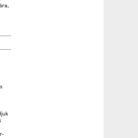
ára,
és
djuk
s
r-