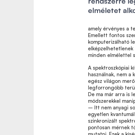
rendszerre l
elméletet alk
amely érvényes a te
Emellett fontos sz
komputerizálható le
elképzelhetetlenek 
minden elmélettel 
A spektroszkópiai k
használnak, nem a k
egész világon merőb
legforrongóbb terül
De ma már arra is 
módszerekkel manip
– Itt nem anyagi so
egyetlen kvantumáll
szinkronizált spekt
pontosan mérnek töm
mutatni. Ezek a kís