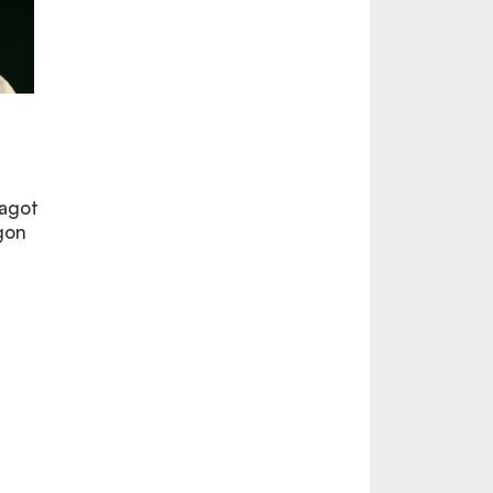
yagot
ágon