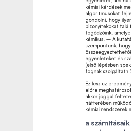
egyenletet, ami has
kémiai kérdések meg
algoritmusokat fejl
gondolni, hogy ilye
bizonyítékokat talá
fogódzóink, amelye
kémikus. – A kutatá
szempontunk, hogy 
összeegyeztethetők
egyenleteket és szá
(első lépésben spe
fognak szolgáltatni.
Ez lesz az eredmény
előre meghatározott
akkor joggal feltéte
hátterében működő 
kémiai rendszerek m
a számításaik