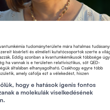
 kvantumkémia tudományterülete mára hatalmas tudásan
zereit kísérleti és elméleti kutatócsoportok szerte a vil
mazzák. Eddig azonban a kvantumkémikusok többsége úgy
g ha vannak is e területen relativisztikus, sőt QED-
őségük általában elhanyagolható. Csakhogy egyre több
zületik, amely cáfolja ezt a vélekedést, hiszen
lőlük, hogy e hatások igenis fontos
zanak a molekulák viselkedésének
n.