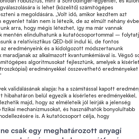
onlóan robusztus, mint a Schrödinger-egyenlet, és külön
válaszolására is lehet (közelítő) számítógépes
eszteni a megoldására. „Volt idő, amikor kezdtem azt
n egyenlet talán nem is létezik, de az elmúlt néhány évb
ltunk arra, hogy mégis létezhet, így ma már vannak
k mentén elindulhatunk a kutatócsoportommal – folytatj
sunk a relativisztikus QED-ből indul ki, de fontos
az eredményeink és a kidolgozott módszertanunk
 maradjanak az alkalmazott kvantumkémiával is. Végső s
mítógépes algoritmusokat fejlesztünk, amelyek a kísérle
ktroszkópiai) eredményekkel összevethető eredményeket
”
ek validálásának alapja: ha a számítással kapott eredmén
 hibahatáron belül egyezik a kísérletes eredményekkel,
lezhetik majd, hogy az elméleteik jól leírják a jelenség
fizikai mechanizmusokat, és használhatók bonyolultabb
odellezésére is. A kutatócsoport célja, hogy
 ne csak egy meghatározott anyagi