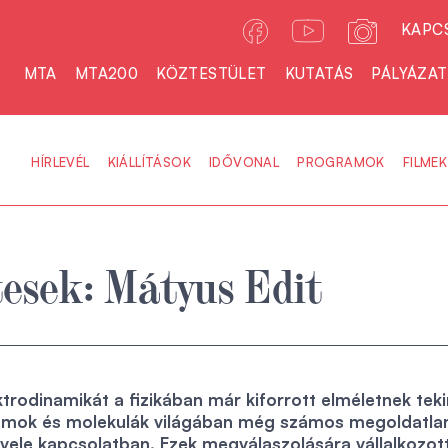
KAPC
MTA
MTA200
KÖZTESTÜLET
KUTATÁS
PÁLYÁZA
HÍRLEVÉL
KIÁLLÍTÁSOK
IDŐVONAL
PROGRAMOK
FILMEK
esek: Mátyus Edit
trodinamikát a fizikában már kiforrott elméletnek tekin
omok és molekulák világában még számos megoldatla
 vele kapcsolatban. Ezek megválaszolására vállalkozot