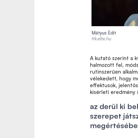
Mátyus Edit
ttk.elte.hu
A kutató szerint a
halmozott fel, móds
rutinszerűen alkal
vélekedett, hogy mé
effektusok, jelent
kísérleti eredmény s
az derül ki be
szerepet játs
megértésébe