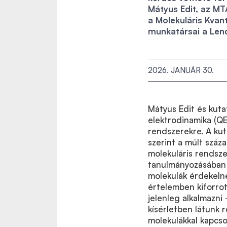
Mátyus Edit, az MT
a Molekuláris Kva
munkatársai a Len
2026. JANUÁR 30.
Mátyus Edit és kuta
elektrodinamika (QE
rendszerekre. A kut
szerint a múlt száz
molekuláris rendsz
tanulmányozásában t
molekulák érdekelne
értelemben kiforrot
jelenleg alkalmazn
kísérletben látunk r
molekulákkal kapcso