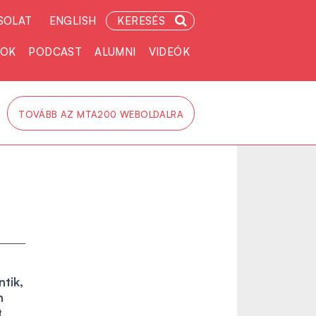
SOLAT
ENGLISH
KERESÉS
TOK
PODCAST
ALUMNI
VIDEÓK
TOVÁBB AZ MTA200 WEBOLDALRA
tik,
n
t