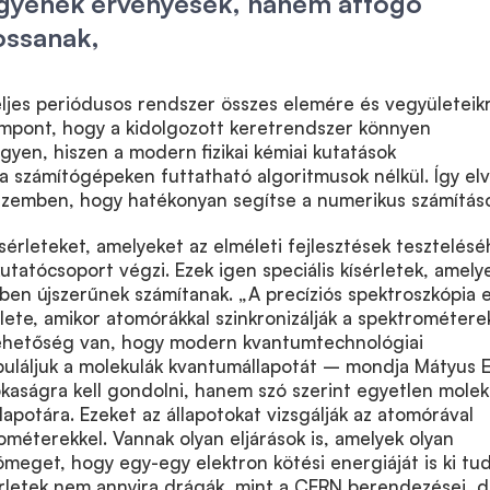
egyenek érvényesek, hanem átfogó
ossanak,
ljes periódusos rendszer összes elemére és vegyületeikr
empont, hogy a kidolgozott keretrendszer könnyen
gyen, hiszen a modern fizikai kémiai kutatások
a számítógépeken futtatható algoritmusok nélkül. Így el
szemben, hogy hatékonyan segítse a numerikus számításo
ísérleteket, amelyeket az elméleti fejlesztések tesztelés
utatócsoport végzi. Ezek igen speciális kísérletek, amely
en újszerűnek számítanak. „A precíziós spektroszkópia 
ete, amikor atomórákkal szinkronizálják a spektrométere
lehetőség van, hogy modern kvantumtechnológiai
uláljuk a molekulák kvantumállapotát – mondja Mátyus E
kaságra kell gondolni, hanem szó szerint egyetlen molek
apotára. Ezeket az állapotokat vizsgálják az atomórával
rométerekkel. Vannak olyan eljárások is, amelyek olyan
eget, hogy egy-egy elektron kötési energiáját is ki tud
érletek nem annyira drágák, mint a CERN berendezései, d