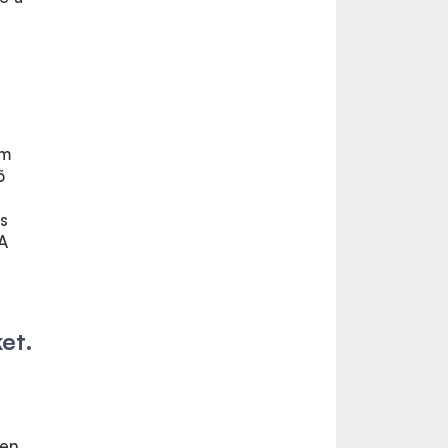
em
ő
s
 A
et.
en.