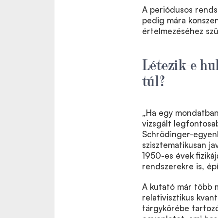
A periódusos rends
pedig mára konszenz
értelmezéséhez szük
Létezik-e hu
túl?
„Ha egy mondatban 
vizsgált legfontosa
Schrödinger-egyenl
szisztematikusan ja
1950-es évek fizikáj
rendszerekre is, ép
A kutató már több m
relativisztikus kva
tárgykörébe tartozó