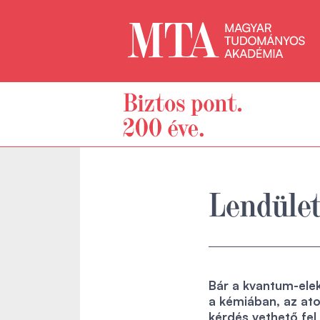
Lendület
Bár a kvantum-elek
a kémiában, az at
kérdés vethető fel