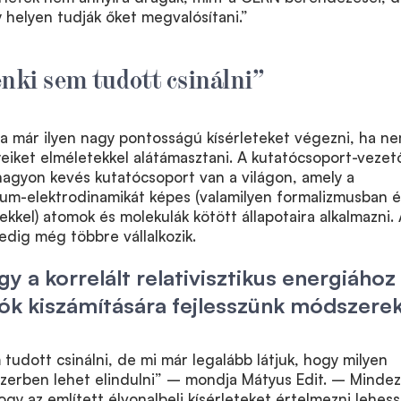
 helyen tudják őket megvalósítani.”
enki sem tudott csinálni”
a már ilyen nagy pontosságú kísérleteket végezni, ha n
eiket elméletekkel alátámasztani. A kutatócsoport-vezet
nagyon kevés kutatócsoport van a világon, amely a
ntum-elektrodinamikát képes (valamilyen formalizmusban é
ekkel) atomok és molekulák kötött állapotaira alkalmazni.
dig még többre vállalkozik.
y a korrelált relativisztikus energiához
ók kiszámítására fejlesszünk módszerek
 tudott csinálni, de mi már legalább látjuk, hogy milyen
szerben lehet elindulni” – mondja Mátyus Edit. – Mindez
gy az említett élvonalbeli kísérleteket értelmezni lehess