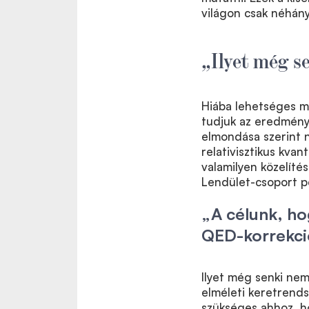
világon csak néhány
„Ilyet még s
Hiába lehetséges m
tudjuk az eredmény
elmondása szerint 
relativisztikus kva
valamilyen közelítés
Lendület-csoport pe
„A célunk, hog
QED-korrekci
Ilyet még senki nem
elméleti keretrend
szükséges ahhoz, ho