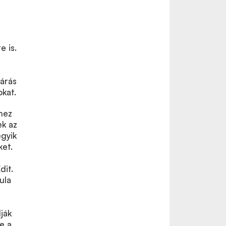
e is.
várás
kat.
éhez
ek az
egyik
ket.
dit.
ula
ják
e a