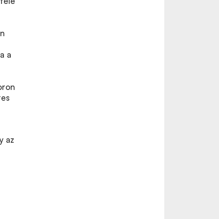
féle
en
a a
oron
tes
y az