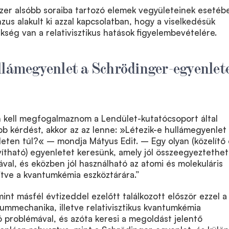
zer alsóbb soraiba tartozó elemek vegyületeinek esetéb
us alakult ki azzal kapcsolatban, hogy a viselkedésük
ség van a relativisztikus hatások figyelembevételére.
llámegyenlet a Schrödinger-egyenlet
kell megfogalmaznom a Lendület-kutatócsoport által
bb kérdést, akkor az az lenne: »Létezik-e hullámegyenlet
eten túl?« – mondja Mátyus Edit. – Egy olyan (közelítő 
vítható) egyenletet keresünk, amely jól összeegyeztethet
ával, és eközben jól használható az atomi és molekuláris
ítve a kvantumkémia eszköztárára.”
int másfél évtizeddel ezelőtt találkozott először ezzel a
ntummechanika, illetve relativisztikus kvantumkémia
 problémával, és azóta keresi a megoldást jelentő