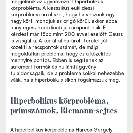
megjelenik az úgynevezett hiperbolikus
körprobléma. A klasszikus euklideszi
körprobléma arról szól, hogy ha veszünk egy
nagy kört, mondjuk az origó körül, akkor abba
hány egész koordinátájú rácspont esik. E
kérdést már több mint 200 évvel ezelőtt Gauss
is vizsgálta. A kör által határolt terület jól
közelíti a rácspontok számát, de máig
megoldatlan probléma, hogy ez a közelítés
mennyire pontos. Ebben is segítenek az
automorf formák és hullámfüggvény-
tulajdonságaik, de a probléma sokkal nehezebbé
válik, ha a hiperbolikus síkon fogalmazzuk meg.
Hiperbolikus körprobléma,
prímszámok, Riemann-sejtés
A hiperbolikus körprobléma Harcos Gergely