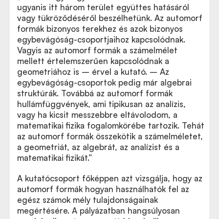
ugyanis itt három terület együttes hatásáról
vagy tükröződéséről beszélhetünk. Az automorf
formák bizonyos terekhez és azok bizonyos
egybevágóság-csoportjaihoz kapcsolódnak.
Vagyis az automorf formák a számelmélet
mellett értelemszerűen kapcsolódnak a
geometriához is – érvel a kutató. – Az
egybevágóság-csoportok pedig már algebrai
struktúrák. Továbbá az automorf formák
hullámfüggvények, ami tipikusan az analízis,
vagy ha kicsit messzebbre eltávolodom, a
matematikai fizika fogalomkörébe tartozik. Tehát
az automorf formák összekötik a számelméletet,
a geometriát, az algebrát, az analízist és a
matematikai fizikát.”
A kutatócsoport főképpen azt vizsgálja, hogy az
automorf formák hogyan használhatók fel az
egész számok mély tulajdonságainak
megértésére. A pályázatban hangsúlyosan