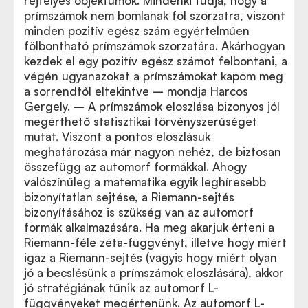
rejtélyes objektumok. Mindenki tudja, hogy a
prímszámok nem bomlanak föl szorzatra, viszont
minden pozitív egész szám egyértelműen
fölbontható prímszámok szorzatára. Akárhogyan
kezdek el egy pozitív egész számot felbontani, a
végén ugyanazokat a prímszámokat kapom meg
a sorrendtől eltekintve – mondja Harcos
Gergely. – A prímszámok eloszlása bizonyos jól
megérthető statisztikai törvényszerűséget
mutat. Viszont a pontos eloszlásuk
meghatározása már nagyon nehéz, de biztosan
összefügg az automorf formákkal. Ahogy
valószínűleg a matematika egyik leghíresebb
bizonyítatlan sejtése, a Riemann-sejtés
bizonyításához is szükség van az automorf
formák alkalmazására. Ha meg akarjuk érteni a
Riemann-féle zéta-függvényt, illetve hogy miért
igaz a Riemann-sejtés (vagyis hogy miért olyan
jó a becslésünk a prímszámok eloszlására), akkor
jó stratégiának tűnik az automorf L-
függvényeket megértenünk. Az automorf L-