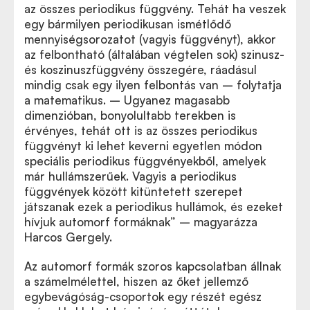
az összes periodikus függvény. Tehát ha veszek
egy bármilyen periodikusan ismétlődő
mennyiségsorozatot (vagyis függvényt), akkor
az felbontható (általában végtelen sok) szinusz-
és koszinuszfüggvény összegére, ráadásul
mindig csak egy ilyen felbontás van – folytatja
a matematikus. – Ugyanez magasabb
dimenzióban, bonyolultabb terekben is
érvényes, tehát ott is az összes periodikus
függvényt ki lehet keverni egyetlen módon
speciális periodikus függvényekből, amelyek
már hullámszerűek. Vagyis a periodikus
függvények között kitüntetett szerepet
játszanak ezek a periodikus hullámok, és ezeket
hívjuk automorf formáknak” – magyarázza
Harcos Gergely.
Az automorf formák szoros kapcsolatban állnak
a számelmélettel, hiszen az őket jellemző
egybevágóság-csoportok egy részét egész