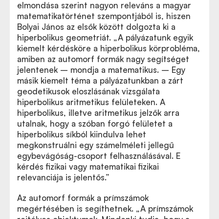
elmondása szerint nagyon releváns a magyar
matematikatörténet szempontjából is, hiszen
Bolyai János az elsők között dolgozta ki a
hiperbolikus geometriát. „A pályázatunk egyik
kiemelt kérdésköre a hiperbolikus körprobléma,
amiben az automorf formák nagy segítséget
jelentenek – mondja a matematikus. – Egy
másik kiemelt téma a pályázatunkban a zárt
geodetikusok eloszlásának vizsgálata
hiperbolikus aritmetikus felületeken. A
hiperbolikus, illetve aritmetikus jelzők arra
utalnak, hogy a szóban forgó felületet a
hiperbolikus síkból kiindulva lehet
megkonstruálni egy számelméleti jellegű
egybevágóság-csoport felhasználásával. E
kérdés fizikai vagy matematikai fizikai
relevanciája is jelentős.”
Az automorf formák a prímszámok
megértésében is segíthetnek. „A prímszámok