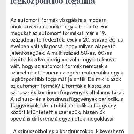
Az automorf formák vizsgálata a modern
analitikus számelmélet egyik területe. Bár
magukat az automorf formákat már a 19.
században felfedezték, csak a 20. század 30-as
éveiben vált világossá, hogy milyen alapvető
jelentőségűek. A múlt század 50-es, 60-as
éveitől kezdve pedig abszolút egyértelművé
vált, hogy az automorf formák nemcsak a
számelmélet, hanem az egész matematika egyik
legközpontibb fogalmát jelentik. De mik is azok
az automorf formák? E formák a klasszikus
szinusz- és koszinuszfüggvények általánosításai.
A szinusz- és a koszinuszfüggvények periodikus
függvények, de a többi periodikus függvény
között kitüntetett a szerepük, hiszen ők
speciális differenciálegyenletek megoldásai.
„A szinuszokból és a koszinuszokból kikeverhető