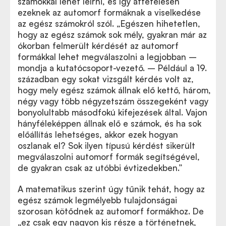
számokkal lehet leírni, és így áttételesen
ezeknek az automorf formáknak a viselkedése
az egész számokról szól. „Egészen hihetetlen,
hogy az egész számok sok mély, gyakran már az
ókorban felmerült kérdését az automorf
formákkal lehet megválaszolni a legjobban –
mondja a kutatócsoport-vezető. – Például a 19.
században egy sokat vizsgált kérdés volt az,
hogy mely egész számok állnak elő kettő, három,
négy vagy több négyzetszám összegeként vagy
bonyolultabb másodfokú kifejezések által. Vajon
hányféleképpen állnak elő e számok, és ha sok
előállítás lehetséges, akkor ezek hogyan
oszlanak el? Sok ilyen típusú kérdést sikerült
megválaszolni automorf formák segítségével,
de gyakran csak az utóbbi évtizedekben.”
A matematikus szerint úgy tűnik tehát, hogy az
egész számok legmélyebb tulajdonságai
szorosan kötődnek az automorf formákhoz. De
„ez csak egy nagyon kis része a történetnek,