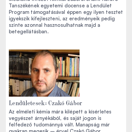
Tanszékének egyetemi docense a Lendület
Program támogatásával éppen egy ilyen tesztet
igyekszik kifejleszteni, az eredményeik pedig
szinte azonnal hasznosulhatnak majd a
betegellátásban.
Lendületesek: Czakó Gábor
Az elméleti kémia mára kilépett a kísérletes
vegyészet árnyékából, és saját jogon is
felfedező tudománnyá vált. Manapság már
gyakran megesik – érvel Czakó Gábor