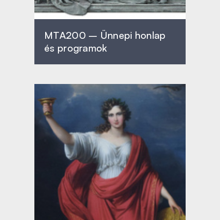
MTA200 – Ünnepi honlap
és programok