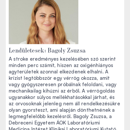
Lendületesek: Bagoly Zsuzsa
A stroke eredményes kezelésében szó szerint
minden perc számít, hiszen az oxigénhiányos
agyterületek azonnal elkezdenek elhalni. A
krízist legtöbbször egy vérrög okozza, amit
vagy gyógyszeresen próbálnak feloldani, vagy
mechanikailag kihúzni az érből. A vérrögoldás
ugyanakkor súlyos mellékhatásokkal járhat, és
az orvosoknak jelenleg nem áll rendelkezésükre
olyan gyorsteszt, ami alapján dönthetnének a
legmegfelelőbb kezelésről. Bagoly Zsuzsa, a
Debreceni Egyetem ÁOK Laboratóriumi
Medicina Intézet Klinikai Laboratóriumi Kutató