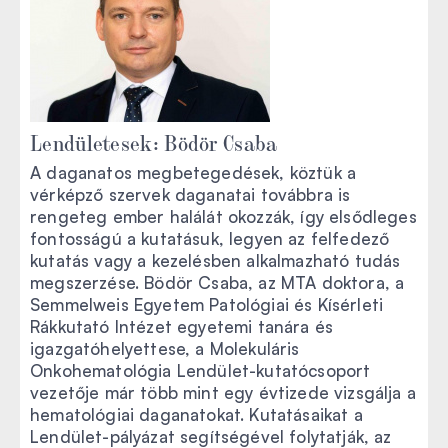
Lendületesek: Bödör Csaba
A daganatos megbetegedések, köztük a
vérképző szervek daganatai továbbra is
rengeteg ember halálát okozzák, így elsődleges
fontosságú a kutatásuk, legyen az felfedező
kutatás vagy a kezelésben alkalmazható tudás
megszerzése. Bödör Csaba, az MTA doktora, a
Semmelweis Egyetem Patológiai és Kísérleti
Rákkutató Intézet egyetemi tanára és
igazgatóhelyettese, a Molekuláris
Onkohematológia Lendület-kutatócsoport
vezetője már több mint egy évtizede vizsgálja a
hematológiai daganatokat. Kutatásaikat a
Lendület-pályázat segítségével folytatják, az