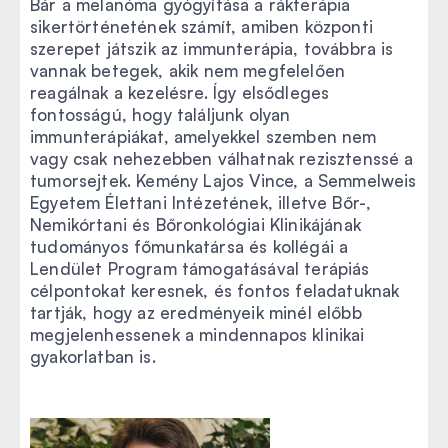
Bár a melanóma gyógyítása a rákterápia
sikertörténetének számít, amiben központi
szerepet játszik az immunterápia, továbbra is
vannak betegek, akik nem megfelelően
reagálnak a kezelésre. Így elsődleges
fontosságú, hogy találjunk olyan
immunterápiákat, amelyekkel szemben nem
vagy csak nehezebben válhatnak rezisztenssé a
tumorsejtek. Kemény Lajos Vince, a Semmelweis
Egyetem Élettani Intézetének, illetve Bőr-,
Nemikórtani és Bőronkológiai Klinikájának
tudományos főmunkatársa és kollégái a
Lendület Program támogatásával terápiás
célpontokat keresnek, és fontos feladatuknak
tartják, hogy az eredményeik minél előbb
megjelenhessenek a mindennapos klinikai
gyakorlatban is.