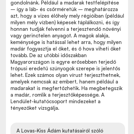
gondolnánk. Például a madarak testfelépítése
– így a láb- és csőrméretük – meghatározza
azt, hogy a vizes élőhely mely régióiban (például
milyen mély vízben) képesek táplálkozni, és így
honnan tudják felvenni a terjesztendő növényi
vagy gerinctelen anyagot. A magok alakja,
keménysége is hatással lehet arra, hogy milyen
madár fogyasztja el őket, és ő hova viheti őket
tovább. De az utóbbi időszakban
Magyarországon is egyre erősebben terjedő
trópusi eredetű szúnyogok szerepe is jelentős
lehet. Ezek számos olyan vírust terjeszthetnek,
amelyek nemcsak az embert, hanem például a
madarakat is megfertőzhetik. Ha megbetegszik
a madár, romlik a terjesztőképessége. A
Lendület-kutatócsoport mindezeket a
tényezőket vizsgálja.
A Lovas-Kiss Ádám kutatásairól szóló