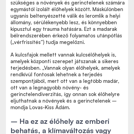
szükséges a növények és gerinctelenek számára
egymástól izolált élőhelyek között. Máskülönben
ugyanis beltenyészetté válik és leromlik a helyi
állomány, sérülékenyebb lesz, és könnyebben
kipusztul egy trauma hatására. Ezt a madarak
bélrendszerében érkező folyamatos utánpótlás
(„vérfrissítés”) tudja megelőzni.
A kulcsfajok mellett vannak kulcsélőhelyek is,
amelyek központi szerepet játszanak a sikeres
terjedésben. „Vannak olyan élőhelyek, amelyek
rendkívül fontosak lehetnek a terjedés
szempontjából, mert ott van a legtöbb madár,
ott van a legnagyobb növény- és
gerinctelendiverzitás, így onnan sok élőhelyre
eljuthatnak a növények és a gerinctelenek –
mondja Lovas-Kiss Ádám.
– Ha ez az élőhely az emberi
behatás, a klímaváltozás vagy