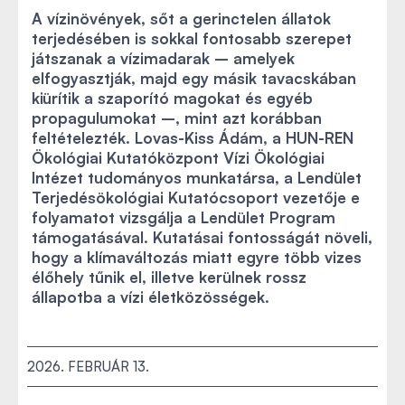
A vízinövények, sőt a gerinctelen állatok
terjedésében is sokkal fontosabb szerepet
játszanak a vízimadarak – amelyek
elfogyasztják, majd egy másik tavacskában
kiürítik a szaporító magokat és egyéb
propagulumokat –, mint azt korábban
feltételezték. Lovas-Kiss Ádám, a HUN-REN
Ökológiai Kutatóközpont Vízi Ökológiai
Intézet tudományos munkatársa, a Lendület
Terjedésökológiai Kutatócsoport vezetője e
folyamatot vizsgálja a Lendület Program
támogatásával. Kutatásai fontosságát növeli,
hogy a klímaváltozás miatt egyre több vizes
élőhely tűnik el, illetve kerülnek rossz
állapotba a vízi életközösségek.
2026. FEBRUÁR 13.