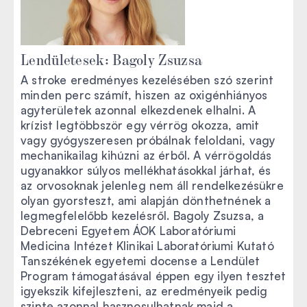
Lendületesek: Bagoly Zsuzsa
A stroke eredményes kezelésében szó szerint
minden perc számít, hiszen az oxigénhiányos
agyterületek azonnal elkezdenek elhalni. A
krízist legtöbbször egy vérrög okozza, amit
vagy gyógyszeresen próbálnak feloldani, vagy
mechanikailag kihúzni az érből. A vérrögoldás
ugyanakkor súlyos mellékhatásokkal járhat, és
az orvosoknak jelenleg nem áll rendelkezésükre
olyan gyorsteszt, ami alapján dönthetnének a
legmegfelelőbb kezelésről. Bagoly Zsuzsa, a
Debreceni Egyetem ÁOK Laboratóriumi
Medicina Intézet Klinikai Laboratóriumi Kutató
Tanszékének egyetemi docense a Lendület
Program támogatásával éppen egy ilyen tesztet
igyekszik kifejleszteni, az eredményeik pedig
szinte azonnal hasznosulhatnak majd a