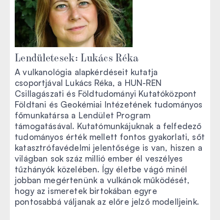
Lendületesek: Lukács Réka
A vulkanológia alapkérdéseit kutatja
csoportjával Lukács Réka, a HUN-REN
Csillagászati és Földtudományi Kutatóközpont
Földtani és Geokémiai Intézetének tudományos
főmunkatársa a Lendület Program
támogatásával. Kutatómunkájuknak a felfedező
tudományos érték mellett fontos gyakorlati, sőt
katasztrófavédelmi jelentősége is van, hiszen a
világban sok száz millió ember él veszélyes
tűzhányók közelében. Így életbe vágó minél
jobban megértenünk a vulkánok működését,
hogy az ismeretek birtokában egyre
pontosabbá váljanak az előre jelző modelljeink.