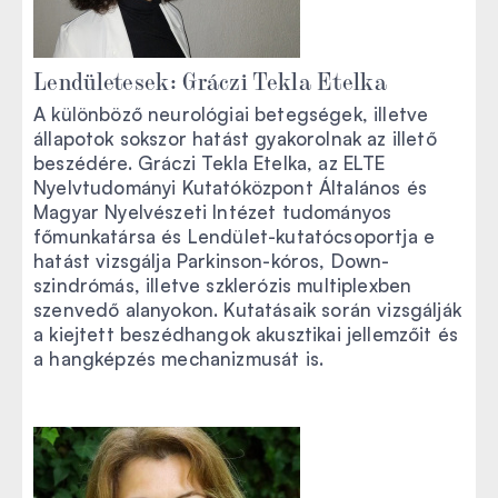
Lendületesek: Gráczi Tekla Etelka
A különböző neurológiai betegségek, illetve
állapotok sokszor hatást gyakorolnak az illető
beszédére. Gráczi Tekla Etelka, az ELTE
Nyelvtudományi Kutatóközpont Általános és
Magyar Nyelvészeti Intézet tudományos
főmunkatársa és Lendület-kutatócsoportja e
hatást vizsgálja Parkinson-kóros, Down-
szindrómás, illetve szklerózis multiplexben
szenvedő alanyokon. Kutatásaik során vizsgálják
a kiejtett beszédhangok akusztikai jellemzőit és
a hangképzés mechanizmusát is.