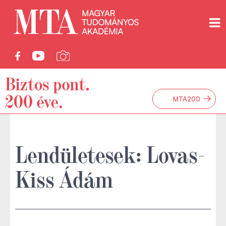
→
MTA200
Lendületesek: Lovas-
Kiss Ádám