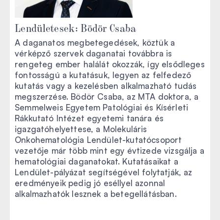
Lendületesek: Bödör Csaba
A daganatos megbetegedések, köztük a
vérképző szervek daganatai továbbra is
rengeteg ember halálát okozzák, így elsődleges
fontosságú a kutatásuk, legyen az felfedező
kutatás vagy a kezelésben alkalmazható tudás
megszerzése. Bödör Csaba, az MTA doktora, a
Semmelweis Egyetem Patológiai és Kísérleti
Rákkutató Intézet egyetemi tanára és
igazgatóhelyettese, a Molekuláris
Onkohematológia Lendület-kutatócsoport
vezetője már több mint egy évtizede vizsgálja a
hematológiai daganatokat. Kutatásaikat a
Lendület-pályázat segítségével folytatják, az
eredményeik pedig jó eséllyel azonnal
alkalmazhatók lesznek a betegellátásban.