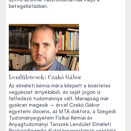
betegellátásban.
Lendületesek: Czakó Gábor
Az elméleti kémia mára kilépett a kísérletes
vegyészet árnyékából, és saját jogon is
felfedező tudománnyá vált. Manapság már
gyakran megesik – érvel Czakó Gábor
egyetemi docens, az MTA doktora, a Szegedi
Tudományegyetem Fizikai Kémiai és
Anyagtudományi Tanszék Lendület Elméleti
Reakciódinamika Kutatócsoportjának vezetője