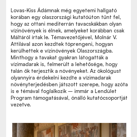
Lovas-Kiss Ádámnak még egyetemi hallgató
korában egy olaszországi kutatóúton tűnt fel,
hogy az ottani mediterrán tavacskákban olyan
vízinövények is élnek, amelyeket korábban csak
Máltáról írtak le. Témavezetőjével, Molnár V.
Attilával azon kezdtek töprengeni, hogyan
kerülhettek e vízinövények Olaszországba.
Minthogy a tavakat gyakran látogatták a
vízimadarak is, felmerült a lehetősége, hogy
talán ők terjesztik a növényeket. Az ökológust
olyannyira érdekelni kezdte a vízimadarak
növényterjedésben játszott szerepe, hogy azóta
is e témával foglalkozik – immár a Lendület
Program támogatásával, önálló kutatócsoportját
vezetve.