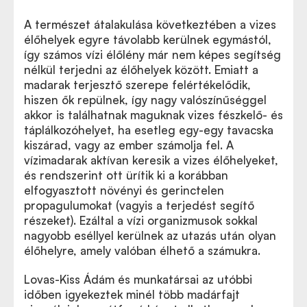
A természet átalakulása következtében a vizes
élőhelyek egyre távolabb kerülnek egymástól,
így számos vízi élőlény már nem képes segítség
nélkül terjedni az élőhelyek között. Emiatt a
madarak terjesztő szerepe felértékelődik,
hiszen ők repülnek, így nagy valószínűséggel
akkor is találhatnak maguknak vizes fészkelő- és
táplálkozóhelyet, ha esetleg egy-egy tavacska
kiszárad, vagy az ember számolja fel. A
vízimadarak aktívan keresik a vizes élőhelyeket,
és rendszerint ott ürítik ki a korábban
elfogyasztott növényi és gerinctelen
propagulumokat (vagyis a terjedést segítő
részeket). Ezáltal a vízi organizmusok sokkal
nagyobb eséllyel kerülnek az utazás után olyan
élőhelyre, amely valóban élhető a számukra.
Lovas-Kiss Ádám és munkatársai az utóbbi
időben igyekeztek minél több madárfajt