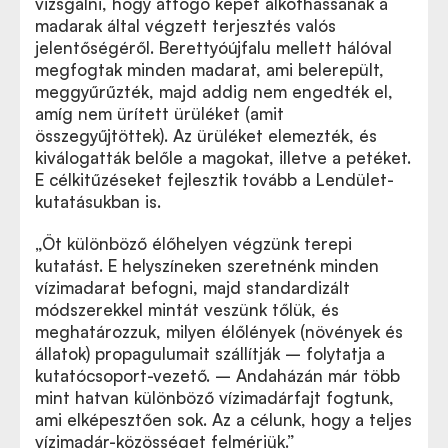
vizsgálni, hogy átfogó képet alkothassanak a
madarak által végzett terjesztés valós
jelentőségéről. Berettyóújfalu mellett hálóval
megfogtak minden madarat, ami belerepült,
meggyűrűzték, majd addig nem engedték el,
amíg nem ürített ürüléket (amit
összegyűjtöttek). Az ürüléket elemezték, és
kiválogatták belőle a magokat, illetve a petéket.
E célkitűzéseket fejlesztik tovább a Lendület-
kutatásukban is.
„Öt különböző élőhelyen végzünk terepi
kutatást. E helyszíneken szeretnénk minden
vízimadarat befogni, majd standardizált
módszerekkel mintát veszünk tőlük, és
meghatározzuk, milyen élőlények (növények és
állatok) propagulumait szállítják – folytatja a
kutatócsoport-vezető. – Andaházán már több
mint hatvan különböző vízimadárfajt fogtunk,
ami elképesztően sok. Az a célunk, hogy a teljes
vízimadár-közösséget felmérjük.”