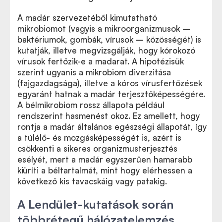
A madár szervezetéből kimutatható
mikrobiomot (vagyis a mikroorganizmusok –
baktériumok, gombák, vírusok – közösségét) is
kutatják, illetve megvizsgálják, hogy kórokozó
vírusok fertőzik-e a madarat. A hipotézisük
szerint ugyanis a mikrobiom diverzitása
(fajgazdagsága), illetve a kóros vírusfertőzések
egyaránt hatnak a madár terjesztőképességére.
A bélmikrobiom rossz állapota például
rendszerint hasmenést okoz. Ez amellett, hogy
rontja a madár általános egészségi állapotát, így
a túlélő- és mozgásképességét is, azért is
csökkenti a sikeres organizmusterjesztés
esélyét, mert a madár egyszerűen hamarabb
kiüríti a béltartalmát, mint hogy elérhessen a
következő kis tavacskáig vagy patakig.
A Lendület-kutatások során
többrétegű hálózatelemzés