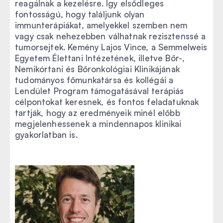
reagálnak a kezelésre. Így elsődleges
fontosságú, hogy találjunk olyan
immunterápiákat, amelyekkel szemben nem
vagy csak nehezebben válhatnak rezisztenssé a
tumorsejtek. Kemény Lajos Vince, a Semmelweis
Egyetem Élettani Intézetének, illetve Bőr-,
Nemikórtani és Bőronkológiai Klinikájának
tudományos főmunkatársa és kollégái a
Lendület Program támogatásával terápiás
célpontokat keresnek, és fontos feladatuknak
tartják, hogy az eredményeik minél előbb
megjelenhessenek a mindennapos klinikai
gyakorlatban is.