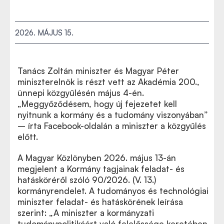
2026. MÁJUS 15.
Tanács Zoltán miniszter és Magyar Péter
miniszterelnök is részt vett az Akadémia 200.,
ünnepi közgyűlésén május 4-én.
„Meggyőződésem, hogy új fejezetet kell
nyitnunk a kormány és a tudomány viszonyában”
– írta Facebook-oldalán a miniszter a közgyűlés
előtt.
A Magyar Közlönyben 2026. május 13-án
megjelent a Kormány tagjainak feladat- és
hatásköréről szóló 90/2026. (V. 13.)
kormányrendelet. A tudományos és technológiai
miniszter feladat- és hatáskörének leírása
szerint: „A miniszter a kormányzati
tudománypolitikáért való felelőssége keretében