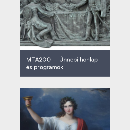
MTA200 – Ünnepi honlap
és programok