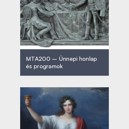
MTA200 – Ünnepi honlap
és programok