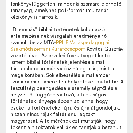
tankönyvfüggetlen, mindenki számára elérhető
tananyag, amelyhez pdf-formátumú tanári
kézikönyv is tartozik.
„Dilemmás” bibliai történetek különböző
értelmezéseinek vizsgálati eredményeiről
számolt be az
MTA-
PPHF Valláspedagógiai
Szakmódszertani Kutatócsoport
Kovács Gusztáv
vezetésével. Az érzelmi feszültséget keltő
ismert bibliai történetek jelentése a mai
társadalomban már valószínűleg más, mint a
maga korában. Sok elbeszélés a mai ember
számára már ismeretlen helyzeteket mutat be. A
feszültség beengedése a személyiségtől és a
helyzettől függően változó, a tanulságos
történetek lényege éppen az lenne, hogy
ezeket a történeteket újra és újra átgondoljuk,
hiszen nincs rájuk feltétlenül egzakt
magyarázat. A felmérések ezt mutatják, hogy
főként a hitoktatók vallják és tanítják a betanult