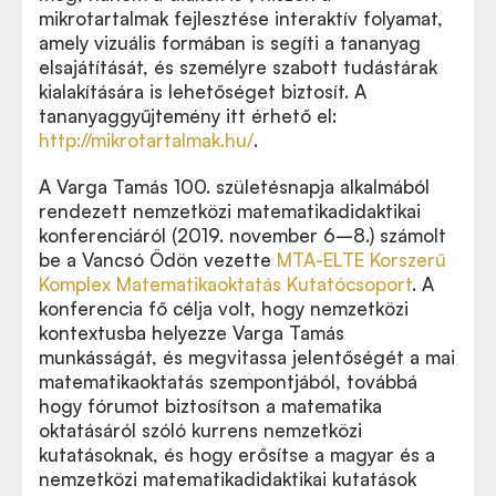
mikrotartalmak fejlesztése interaktív folyamat,
amely vizuális formában is segíti a tananyag
elsajátítását, és személyre szabott tudástárak
kialakítására is lehetőséget biztosít. A
tananyaggyűjtemény itt érhető el:
http://mikrotartalmak.hu/
.
A Varga Tamás 100. születésnapja alkalmából
rendezett nemzetközi matematikadidaktikai
konferenciáról (2019. november 6–8.) számolt
be a Vancsó Ödön vezette
MTA-ELTE Korszerű
Komplex Matematikaoktatás Kutatócsoport
. A
konferencia fő célja volt, hogy nemzetközi
kontextusba helyezze Varga Tamás
munkásságát, és megvitassa jelentőségét a mai
matematikaoktatás szempontjából, továbbá
hogy fórumot biztosítson a matematika
oktatásáról szóló kurrens nemzetközi
kutatásoknak, és hogy erősítse a magyar és a
nemzetközi matematikadidaktikai kutatások