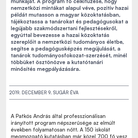
munkáját. A program fő célkitűzése, hogy
nemzetközi mintákat alapul véve, pozitív hazai
példát mutasson a magyar közoktatásban,
tájékoztassa a tanárokat és pedagógusokat a
legújabb szakmódszertani fejlesztésekről,
egyúttal bevezesse a hazai közoktatás
szereplőit a nemzetközi tudományos életbe,
segítse a pedagógusképzés megújulását, a
tanárok tudományosfokozat-szerzését, minél
többüket ösztönözve a kutatótanári
minősítés megpályázására.
2019. DECEMBER 9.
SUGÁR ÉVA
A Patkós András által professzionálisan
irányított program népszerűsége az elmúlt
években folyamatosan nőtt. A 150 iskolát
megmozgató kutatásban már közel 700 fő vesz