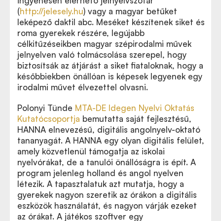
ingyenesen elérhető jelnyelvszótár
(
http://jelesely.hu
) vagy a magyar betűket
leképező daktil abc. Meséket készítenek siket és
roma gyerekek részére, legújabb
célkitűzéseikben magyar szépirodalmi művek
jelnyelven való tolmácsolása szerepel, hogy
biztosítsák az átjárást a siket fiataloknak, hogy a
későbbiekben önállóan is képesek legyenek egy
irodalmi művet élvezettel olvasni.
Polonyi Tünde
MTA-DE Idegen Nyelvi Oktatás
Kutatócsoportja
bemutatta saját fejlesztésű,
HANNA elnevezésű, digitális angolnyelv-oktató
tananyagát. A HANNA egy olyan digitális felület,
amely közvetlenül támogatja az iskolai
nyelvórákat, de a tanulói önállóságra is épít. A
program jelenleg holland és angol nyelven
létezik. A tapasztalatuk azt mutatja, hogy a
gyerekek nagyon szeretik az órákon a digitális
eszközök használatát, és nagyon várják ezeket
az órákat. A játékos szoftver egy