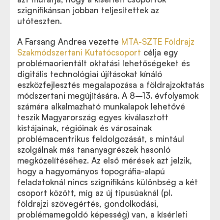
szignifikánsan jobban teljesítettek az
utóteszten.
A Farsang Andrea vezette
MTA-SZTE Földrajz
Szakmódszertani Kutatócsoport
célja egy
problémaorientált oktatási lehetőségeket és
digitális technológiai újításokat kínáló
eszközfejlesztés megalapozása a földrajzoktatás
módszertani megújítására. A 8–13. évfolyamok
számára alkalmazható munkalapok lehetővé
teszik Magyarország egyes kiválasztott
kistájainak, régióinak és városainak
problémacentrikus feldolgozását, s mintául
szolgálnak más tananyagrészek hasonló
megközelítéséhez. Az első mérések azt jelzik,
hogy a hagyományos topográfia-alapú
feladatoknál nincs szignifikáns különbség a két
csoport között, míg az új típusúaknál (pl.
földrajzi szövegértés, gondolkodási,
problémamegoldó képesség) van, a kísérleti