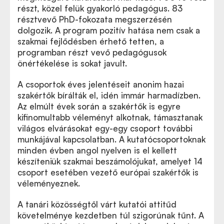
részt, közel felük gyakorló pedagógus. 83
résztvevő PhD-fokozata megszerzésén
dolgozik. A program pozitív hatása nem csak a
szakmai fejlődésben érhető tetten, a
programban részt vevő pedagógusok
önértékelése is sokat javult.
A csoportok éves jelentéseit anonim hazai
szakértők bírálták el, idén immár harmadízben.
Az elmúlt évek során a szakértők is egyre
kifinomultabb véleményt alkotnak, támasztanak
világos elvárásokat egy-egy csoport további
munkájával kapcsolatban. A kutatócsoportoknak
minden évben angol nyelven is el kellett
készíteniük szakmai beszámolójukat, amelyet 14
csoport esetében vezető európai szakértők is
véleményeznek.
A tanári közösségtől várt kutatói attitűd
követelménye kezdetben túl szigorúnak tűnt. A