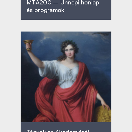
MTA200 – Ünnepi honlap
és programok
Tények az Akadémiáról