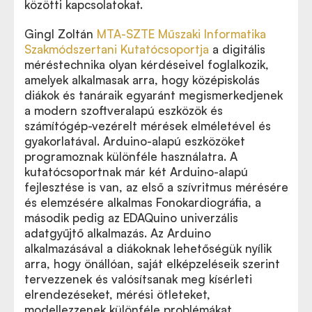
közötti kapcsolatokat.
Gingl Zoltán
MTA-SZTE Műszaki Informatika
Szakmódszertani Kutatócsoportja
a digitális
méréstechnika olyan kérdéseivel foglalkozik,
amelyek alkalmasak arra, hogy középiskolás
diákok és tanáraik egyaránt megismerkedjenek
a modern szoftveralapú eszközök és
számítógép-vezérelt mérések elméletével és
gyakorlatával. Arduino-alapú eszközöket
programoznak különféle használatra. A
kutatócsoportnak már két Arduino-alapú
fejlesztése is van, az első a szívritmus mérésére
és elemzésére alkalmas Fonokardiográfia, a
második pedig az EDAQuino univerzális
adatgyűjtő alkalmazás. Az Arduino
alkalmazásával a diákoknak lehetőségük nyílik
arra, hogy önállóan, saját elképzeléseik szerint
tervezzenek és valósítsanak meg kísérleti
elrendezéseket, mérési ötleteket,
modellezzenek különféle problémákat.