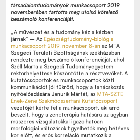
társadalomtudományok munkacsoport 2019
novemberében tartotta meg utolsó kötelező
beszámoló konferenciáját.
„A művészet és a tudomány kéz a kézben
járnak”
–
Az
Egészségtudomány-biológia
munkacsoport 2019. november 8-án
az MTA
Szegedi Területi Bizottságának székházában
rendezte meg beszámoló konferenciáját, ahol
Széll Márta a Szegedi Tudományegyetem
rektorhelyettese köszöntötte a résztvevőket. A
kutatócsoportok és munkacsoportok közti
kommunikációt jól tükrözi, hogy a tanácskozás
nyitóelőadására Janurik Mártát, az
MTA-SZTE
Ének-Zene Szakmódszertani Kutatócsoport
vezetőjét kérte fel a munkacsoport, aki arról
beszélt, hogy a zeneterápia hatására az agyban
műszeres vizsgálatokkal igazolhatóan
morfológiai változások figyelhetők meg hétéves
kor előtt, és erős korreláció mutatkozik a