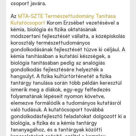
csoport javára.
Az
MTA-SZTE Természettudomány Tanítása
Kutatócsoport
Korom Erzsébet vezetésével a
kémia, biológia és fizika oktatásának
módszertani fejlesztését vállalta, a középiskolás
korosztály természettudományos
gondolkodásának fejlesztését tűzve ki céljául. A
kémia tanításában a kutatási készségek, a
biológia tanításában pedig az analógiás
gondolkodás fejlesztésére helyezték a
hangsúlyt. A fizika kultúrtörténetét a fizika
tantárgy tanulása során több példán keresztül
ismerik meg a diákok, egy-egy felfedezés
folyamatának lépéseit nyomon követve,
elemezve formálódik a tudományos kutatásról
való tudásuk. A kutatócsoport továbbá
gondolkodásfejlesztő feladatokat dolgozott ki a
biológia, a fizika és a kémia tantárgy
tananyagához, és a tantárgyak közötti