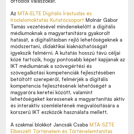
ortodox válaszokat.
Az
MTA-ELTE Digitális Írástudás és
Irodalomoktatás Kutatócsoport
Molnár Gábor
Tamás vezetésével mindenekelőtt a digitális
médiumoknak a magyartanításra gyakorolt
hatását, a digitalitásban rejlő lehetőségeknek a
módszertani, didaktikai kiaknázhatóságát
igyekszik felmérni. A kutatás hosszú távú céljai
közé tartozik, hogy pontosabb képet kapjanak az
IKT médiumának a szövegértési és
szövegalkotási kompetenciák fejlesztésében
betöltött szerepéről, felmérjék a digitális
kompetencia fejlesztésének lehetőségét a
magyaróra keretei között, valamint
lehetőségeket keressenek a magyartanítás aktív
és interaktív szemléletének megvalósítására a
korszerű IKT eszközök használata mellett.
A szakmai blokkot Jancsák Csaba
MTA-SZTE
Elbeszélt Történelem és Történelemtanítás