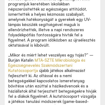
programjuk keretében iskolákban
népszerűsítették az egészséges attitűdöt,
ismertették a helyes kézmosás szabályait,
amelynek hatékonyságát a gyerekek egy UV-
lámpás készülék segítségével maguk is
ellenőrizhették, illetve a napi rendszeres
folyadékpótlás fontosságára hívták fel a
figyelmet. A program időközben az újraélesztés
oktatásával is kibővült.
„Mikor és miért lehet veszélyes egy tojás?” –
Burján Katalin
MTA-SZTE Mikrobiológia és
Egészségnevelés Szakmódszertani
Kutatócsoportja
újabb játékos alkalmazást
fejlesztett ki. Az oltással és a nemi
betegségekkel kapcsolatos ismeretanyag
bővítése után ezúttal a házikedvencek és a
háziállatok által terjesztett betegségekre hívják
fel a diákok figyelmét. A kutatócsoport vizsgálja
a játékos tanulási módszerek (game-based-