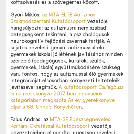
kottaolvasás és a szövegértés között.
Győri Miklós,
az MTA-ELTE Autizmus
Szakmódszertani Kutatócsoport
vezetője
hangsúlyozta: az autizmusra nem szabad
betegségként tekinteni, a pszichológusok
neurokognitív fejlődési zavarnak tartják. A
sajátos nevelési igényű, autizmussal élő
gyermekek iskolai jóllétének javításához minden
szereplő (pedagógusok, kutatók, szülők,
gyermekek, iskola) együttműködésére szükség
van. Fontos, hogy az autizmussal élő gyermekek
integrációját elsősorban környezeti feltételeik
javításával segítsük.
A kutatócsoport
Csillagbusz
című mesekönyve 2017-ben innovációs
kategóriában megkapta Az év gyerekkönyve
díjat a 88. Ünnepi Könyvhéten
.
Falus András, az
MTA-SE Egészségnevelés
Kortárs-Oktatással Kutatócsoport
vezetője
bevezetőjében elmondta, egészségnevelési