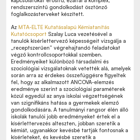
kapcsolatokat erősítő, ezáltal a komplex,
rendszerszintű gondolkodást ösztönző
foglalkozásterveket készített.
Az
MTA-ELTE Kutatásalapú Kémiatanítás
Kutatócsoport
Szalay Luca vezetésével a
tanulók kísérlettervező képességeit vizsgálja a
„receptszerűen” végrehajtandó feladatokat
végző kontrollcsoportokkal szemben.
Eredményeiket különböző társadalmi és
szociológiai vizsgálatoknak vetették alá, amelyek
során arra az érdekes összefüggésre figyeltek
fel, hogy az alkalmazott ANCOVA-elemzés
eredménye szerint a szociológiai paraméterek
közül egyedül az anya iskolai végzettségének
van szignifikáns hatása a gyermekek elemző
gondolkodására. A
tanulmányi rangsor élén álló
iskolák tanulói jobb eredményeket értek el a
kísérlettervezés alteszten, jobban szeretik a
kémiát, ugyanakkor kevésbé tartják fontosnak a
kísérleteket, és kevésbé szeretik a