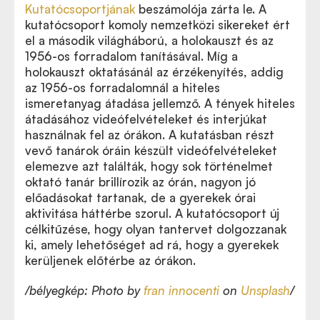
Kutatócsoportjának
beszámolója zárta le. A
kutatócsoport komoly nemzetközi sikereket ért
el a második világháború, a holokauszt és az
1956-os forradalom tanításával. Míg a
holokauszt oktatásánál az érzékenyítés, addig
az 1956-os forradalomnál a hiteles
ismeretanyag átadása jellemző. A tények hiteles
átadásához videófelvételeket és interjúkat
használnak fel az órákon. A kutatásban részt
vevő tanárok óráin készült videófelvételeket
elemezve azt találták, hogy sok történelmet
oktató tanár brillírozik az órán, nagyon jó
előadásokat tartanak, de a gyerekek órai
aktivitása háttérbe szorul. A kutatócsoport új
célkitűzése, hogy olyan tantervet dolgozzanak
ki, amely lehetőséget ad rá, hogy a gyerekek
kerüljenek előtérbe az órákon.
/bélyegkép: Photo by
fran innocenti
on
Unsplash
/