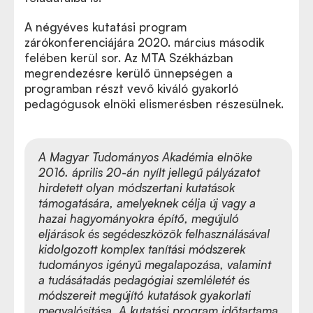
A négyéves kutatási program
zárókonferenciájára 2020. március második
felében kerül sor. Az MTA Székházban
megrendezésre kerülő ünnepségen a
programban részt vevő kiváló gyakorló
pedagógusok elnöki elismerésben részesülnek.
A Magyar Tudományos Akadémia elnöke
2016. április 20-án nyílt jellegű pályázatot
hirdetett olyan módszertani kutatások
támogatására, amelyeknek célja új vagy a
hazai hagyományokra építő, megújuló
eljárások és segédeszközök felhasználásával
kidolgozott komplex tanítási módszerek
tudományos igényű megalapozása, valamint
a tudásátadás pedagógiai szemléletét és
módszereit megújító kutatások gyakorlati
megvalósítása. A kutatási program időtartama