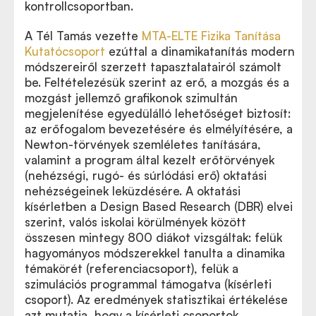
kontrollcsoportban.
A Tél Tamás vezette
MTA-ELTE Fizika Tanítása
Kutatócsoport
ezúttal a dinamikatanítás modern
módszereiről szerzett tapasztalatairól számolt
be. Feltételezésük szerint az erő, a mozgás és a
mozgást jellemző grafikonok szimultán
megjelenítése egyedülálló lehetőséget biztosít:
az erőfogalom bevezetésére és elmélyítésére, a
Newton-törvények szemléletes tanítására,
valamint a program által kezelt erőtörvények
(nehézségi, rugó- és súrlódási erő) oktatási
nehézségeinek leküzdésére. A oktatási
kísérletben a Design Based Research (DBR) elvei
szerint, valós iskolai körülmények között
összesen mintegy 800 diákot vizsgáltak: felük
hagyományos módszerekkel tanulta a dinamika
témakörét (referenciacsoport), felük a
szimulációs programmal támogatva (kísérleti
csoport). Az eredmények statisztikai értékelése
azt mutatja, hogy a kísérleti csoportok