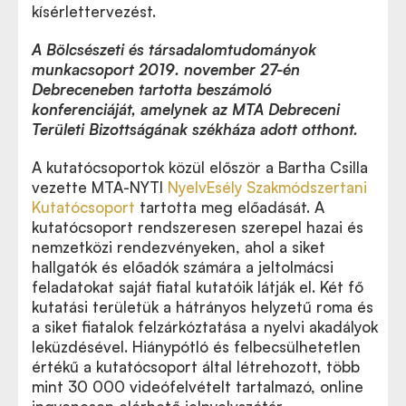
kísérlettervezést.
A Bölcsészeti és társadalomtudományok
munkacsoport 2019. november 27-én
Debreceneben tartotta beszámoló
konferenciáját, amelynek az MTA Debreceni
Területi Bizottságának székháza adott otthont.
Innováció az oktatásban - Konferenciakiadvány a
A kutatócsoportok közül először a Bartha Csilla
Bölcsészeti és Társadalomtudományi
vezette
MTA-NYTI
NyelvEsély Szakmódszertani
munkacsoportjának előadói konferenciájáról
Kutatócsoport
tartotta meg előadását. A
kutatócsoport rendszeresen szerepel hazai és
nemzetközi rendezvényeken, ahol a siket
hallgatók és előadók számára a jeltolmácsi
feladatokat saját fiatal kutatóik látják el. Két fő
kutatási területük a hátrányos helyzetű roma és
a siket fiatalok felzárkóztatása a nyelvi akadályok
leküzdésével. Hiánypótló és felbecsülhetetlen
értékű a kutatócsoport által létrehozott, több
mint 30 000 videófelvételt tartalmazó, online