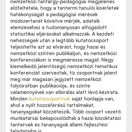
nemzetközi tantárgy-pedagógiai megjelenés
előfeltétele, hogy a tantermi tanulói kísérletek
hatékonyságát a pedagógiai mérések
módszertanát követve mérjék, adataik
elemzéséhez a tudományosan elfogadott
statisztikai eljárásokat alkalmazzák. A kezdeti
nehézségek után a legtöbb kutatócsoport
teljesítette azt az elvárást, hogy hazai és
nemzetközi szinten publikáljon, és nemzetközi
konferenciákon is megméresse magát. Négy
kiemelkedő jelentőségű nemzetközi tematikus
konferenciát szerveztek, tíz csoportnak jelent
meg már magasan jegyzett nemzetközi
folyóiratban publikációja, és szinte
valamennyinek van elbírálás alatt lévő kézirata.
Minden
kutatócsoportnak
saját honlapja van,
ahol a nyílt hozzáférésű tartalmakat,
tananyagokat közzéteszik. Több csoport vezető
munkatársai bekapcsolódtak a hazai közoktatási
tantervek és tananyagok állami fejlesztési
feladataiba is.