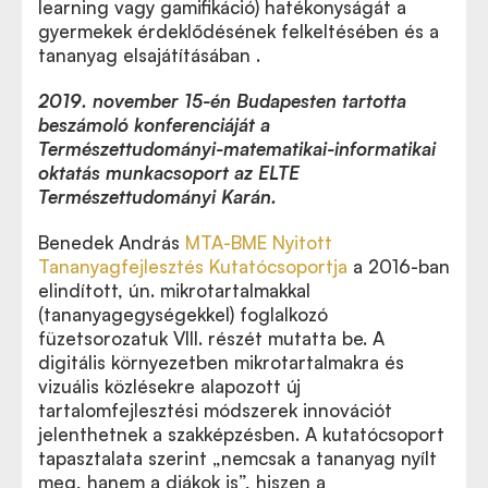
learning vagy gamifikáció) hatékonyságát a
gyermekek érdeklődésének felkeltésében és a
tananyag elsajátításában .
2019. november 15-én Budapesten tartotta
beszámoló konferenciáját a
Természettudományi-matematikai-informatikai
oktatás munkacsoport az ELTE
Természettudományi Karán.
Konferenciakiadvány a Természettudományi-
Benedek András
MTA-BME Nyitott
matematikai-informatikai oktatás munkacsoportja 3.
Tananyagfejlesztés Kutatócsoportja
a 2016-ban
beszámolókonferenciájáról
elindított, ún. mikrotartalmakkal
(tananyagegységekkel) foglalkozó
füzetsorozatuk VIII. részét mutatta be. A
digitális környezetben mikrotartalmakra és
vizuális közlésekre alapozott új
tartalomfejlesztési módszerek innovációt
jelenthetnek a szakképzésben. A kutatócsoport
tapasztalata szerint „nemcsak a tananyag nyílt
meg, hanem a diákok is”, hiszen a