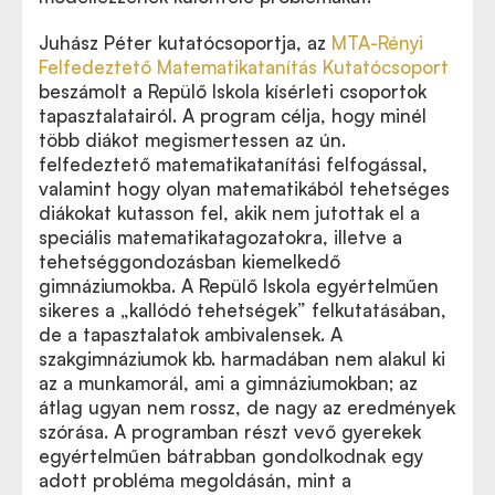
Juhász Péter kutatócsoportja, az
MTA-Rényi
Felfedeztető Matematikatanítás Kutatócsoport
beszámolt a Repülő Iskola kísérleti csoportok
tapasztalatairól. A program célja, hogy minél
több diákot megismertessen az ún.
felfedeztető matematikatanítási felfogással,
valamint hogy olyan matematikából tehetséges
diákokat kutasson fel, akik nem jutottak el a
speciális matematikatagozatokra, illetve a
tehetséggondozásban kiemelkedő
gimnáziumokba. A Repülő Iskola egyértelműen
sikeres a „kallódó tehetségek” felkutatásában,
de a tapasztalatok ambivalensek. A
szakgimnáziumok kb. harmadában nem alakul ki
az a munkamorál, ami a gimnáziumokban; az
átlag ugyan nem rossz, de nagy az eredmények
szórása. A programban részt vevő gyerekek
egyértelműen bátrabban gondolkodnak egy
adott probléma megoldásán, mint a