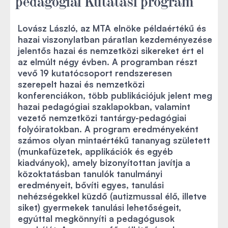
pedagógiai Kutatási program
Lovász László, az MTA elnöke példaértékű és
hazai viszonylatban páratlan kezdeményezése
jelentős hazai és nemzetközi sikereket ért el
az elmúlt négy évben. A programban részt
vevő 19 kutatócsoport rendszeresen
szerepelt hazai és nemzetközi
konferenciákon, több publikációjuk jelent meg
hazai pedagógiai szaklapokban, valamint
vezető nemzetközi tantárgy-pedagógiai
folyóiratokban. A program eredményeként
számos olyan mintaértékű tananyag született
(munkafüzetek, applikációk és egyéb
kiadványok), amely bizonyítottan javítja a
közoktatásban tanulók tanulmányi
eredményeit, bővíti egyes, tanulási
nehézségekkel küzdő (autizmussal élő, illetve
siket) gyermekek tanulási lehetőségeit,
egyúttal megkönnyíti a pedagógusok