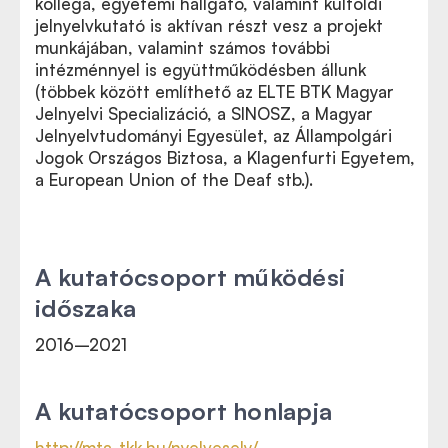
kolléga, egyetemi hallgató, valamint külföldi
jelnyelvkutató is aktívan részt vesz a projekt
munkájában, valamint számos további
intézménnyel is együttműködésben állunk
(többek között említhető az ELTE BTK Magyar
Jelnyelvi Specializáció, a SINOSZ, a Magyar
Jelnyelvtudományi Egyesület, az Állampolgári
Jogok Országos Biztosa, a Klagenfurti Egyetem,
a European Union of the Deaf stb.).
A kutatócsoport működési
időszaka
2016–2021
A kutatócsoport honlapja
http://mta-tkk.hu/nyelvesely/