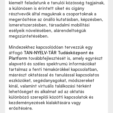
kiemelt feladatunk e tanulói közösség tagjainak,
a különösen is érintett siket és cigány
résztvevők által maguknak a csoportoknak a
megerősítése az önálló kutatásban, képzésben,
ismeretszerzésben, társadalmi mobilitási
esélyeik növelésében, alárendeltségük
megszüntetésében.
Mindezekhez kapcsolódóan tervezzük egy
átfogó
TAN-NYELV-TÁR Tudásközpont
és
Platform
továbbfejlesztését is, amely egyrészt
alapvető és széles spektrumú információkat
tartalmaz a fenti témakörökkel kapcsolatban,
másrészt oktatással és tanulással kapcsolatos
eszközöket, segédanyagokat, módszereket
kínál, valamint virtuális találkozási térként
lehetőséget és alkalmat ad az oktatás
különböző szereplői közötti kapcsolatok és
kezdeményezések kialakítására vagy
erősítésére.