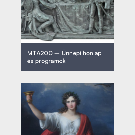
MTA200 – Ünnepi honlap
és programok