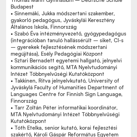
Budapest
• Sinnemäki, Jukka módszertani szakember,
gyakorló pedagógus, Jyväskyläi Keresztény
Általános Iskola, Finnország
• Szabó Éva intézményvezető, gyógypedagógus
(integrációban tanuló hallássérült – siket, CI-s
– gyerekek fejlesztésének módszertani
megújítása), Esély Pedagógiai Központ
•
Sztari Bernadett egyetemi hallgató, jelnyelvi
kommunikációs segítő, MTA Nyelvtudományi
Intézet Többnyelvűségi Kutatóközpont
• Takkinen, Ritva jelnyelvkutató, University of
Jyväskylä Faculty of Humanities Department of
Languages Centre for Finnish Sign Language,
Finnország
• Tarr Zoltán Péter informatikai koordinátor,
MTA Nyelvtudományi Intézet Többnyelvűségi
Kutatóközpont
• Tóth Etelka, senior kutató, korai fejlesztési
szakértő, Károli Gáspár Református Egyetem