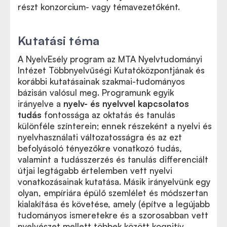
részt konzorcium- vagy témavezetőként.
Kutatási téma
A NyelvEsély program az MTA Nyelvtudományi
Intézet Többnyelvűségi Kutatóközpontjának és
korábbi kutatásainak szakmai-tudományos
bázisán valósul meg. Programunk egyik
irányelve a
nyelv- és nyelvvel kapcsolatos
tudás
fontossága az oktatás és tanulás
különféle színterein; ennek részeként a nyelvi és
nyelvhasználati változatosságra és az ezt
befolyásoló tényezőkre vonatkozó tudás,
valamint a tudásszerzés és tanulás differenciált
útjai legtágabb értelemben vett nyelvi
vonatkozásainak kutatása. Másik irányelvünk egy
olyan, empíriára épülő szemlélet és módszertan
kialakítása és követése, amely (építve a legújabb
tudományos ismeretekre és a szorosabban vett
nyelvészet mellett többek között kognitív