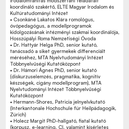
irodalomtanítás módszertani feladatait
koordináló szakértő, ELTE Magyar Irodalom és
Kultúratudományi Intézet
• Csonkáné Lakatos Klára romológus,
óvópedagógus, a modellprogramok
kidolgozásának intézményi szakmai koordinálója,
Hosszúpályi Roma Nemzetiségi Óvoda
• Dr. Hattyár Helga PhD, senior kutató,
tanácsadó a siket gyermekek differenciált
méréséhez, MTA Nyelvtudományi Intézet
Többnyelvűségi Kutatóközpont
• Dr. Hámori Ágnes PhD, senior kutató
(diskurzuselemzés, pragmatika, kognitív
készségek, cigány modellprogram), MTA
Nyelvtudományi Intézet Többnyelvűségi
Kutatóközpont
• Hermann-Shores, Patricia jelnyelvkutató
(Interkantonale Hochschule für Heilpädagogik,
Zürich)
• Holecz Margit PhD-hallgató, fiatal kutató
(korpusz, e-learning, CI, valamint kísérletes