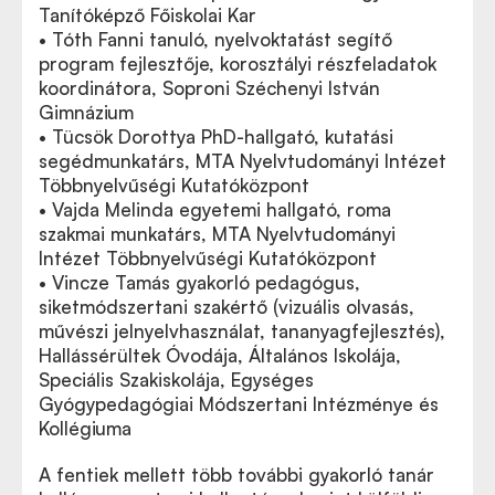
Tanítóképző Főiskolai Kar
• Tóth Fanni tanuló, nyelvoktatást segítő
program fejlesztője, korosztályi részfeladatok
koordinátora, Soproni Széchenyi István
Gimnázium
• Tücsök Dorottya PhD-hallgató, kutatási
segédmunkatárs, MTA Nyelvtudományi Intézet
Többnyelvűségi Kutatóközpont
• Vajda Melinda egyetemi hallgató, roma
szakmai munkatárs, MTA Nyelvtudományi
Intézet Többnyelvűségi Kutatóközpont
• Vincze Tamás gyakorló pedagógus,
siketmódszertani szakértő (vizuális olvasás,
művészi jelnyelvhasználat, tananyagfejlesztés),
Hallássérültek Óvodája, Általános Iskolája,
Speciális Szakiskolája, Egységes
Gyógypedagógiai Módszertani Intézménye és
Kollégiuma
A fentiek mellett több további gyakorló tanár