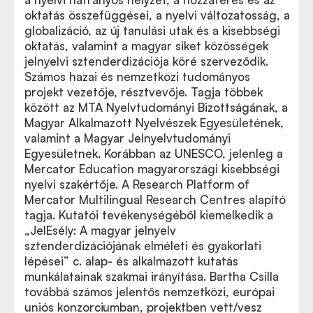
oktatás összefüggései, a nyelvi változatosság, a
globalizáció, az új tanulási utak és a kisebbségi
oktatás, valamint a magyar siket közösségek
jelnyelvi sztenderdizációja köré szerveződik.
Számos hazai és nemzetközi tudományos
projekt vezetője, résztvevője. Tagja többek
között az MTA Nyelvtudományi Bizottságának, a
Magyar Alkalmazott Nyelvészek Egyesületének,
valamint a Magyar Jelnyelvtudományi
Egyesületnek. Korábban az UNESCO, jelenleg a
Mercator Education magyarországi kisebbségi
nyelvi szakértője. A Research Platform of
Mercator Multilingual Research Centres alapító
tagja. Kutatói tevékenységéből kiemelkedik a
„JelEsély: A magyar jelnyelv
sztenderdizációjának elméleti és gyakorlati
lépései” c. alap- és alkalmazott kutatás
munkálatainak szakmai irányítása. Bartha Csilla
továbbá számos jelentős nemzetközi, európai
uniós konzorciumban, projektben vett/vesz