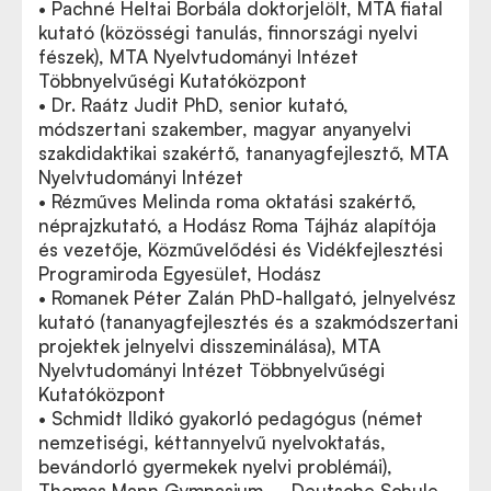
• Pachné Heltai Borbála doktorjelölt, MTA fiatal
kutató (közösségi tanulás, finnországi nyelvi
fészek), MTA Nyelvtudományi Intézet
Többnyelvűségi Kutatóközpont
• Dr. Raátz Judit PhD, senior kutató,
módszertani szakember, magyar anyanyelvi
szakdidaktikai szakértő, tananyagfejlesztő, MTA
Nyelvtudományi Intézet
• Rézműves Melinda roma oktatási szakértő,
néprajzkutató, a Hodász Roma Tájház alapítója
és vezetője, Közművelődési és Vidékfejlesztési
Programiroda Egyesület, Hodász
• Romanek Péter Zalán PhD-hallgató, jelnyelvész
kutató (tananyagfejlesztés és a szakmódszertani
projektek jelnyelvi disszeminálása), MTA
Nyelvtudományi Intézet Többnyelvűségi
Kutatóközpont
• Schmidt Ildikó gyakorló pedagógus (német
nemzetiségi, kéttannyelvű nyelvoktatás,
bevándorló gyermekek nyelvi problémái),
Thomas Mann Gymnasium – Deutsche Schule