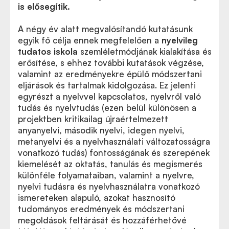
is elősegítik.
A négy év alatt megvalósítandó kutatásunk
egyik fő célja ennek megfelelően a
nyelvileg
tudatos iskola
szemléletmódjának kialakítása és
erősítése, s ehhez további kutatások végzése,
valamint az eredményekre épülő módszertani
eljárások és tartalmak kidolgozása. Ez jelenti
egyrészt a nyelvvel kapcsolatos, nyelvről való
tudás és nyelvtudás (ezen belül különösen a
projektben kritikailag újraértelmezett
anyanyelvi, második nyelvi, idegen nyelvi,
metanyelvi és a nyelvhasználati változatosságra
vonatkozó tudás) fontosságának és szerepének
kiemelését az oktatás, tanulás és megismerés
különféle folyamataiban, valamint a nyelvre,
nyelvi tudásra és nyelvhasználatra vonatkozó
ismereteken alapuló, azokat hasznosító
tudományos eredmények és módszertani
megoldások feltárását és hozzáférhetővé