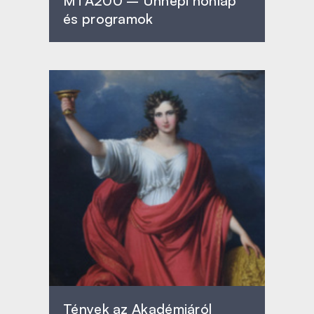
MTA200 – Ünnepi honlap
és programok
Tények az Akadémiáról