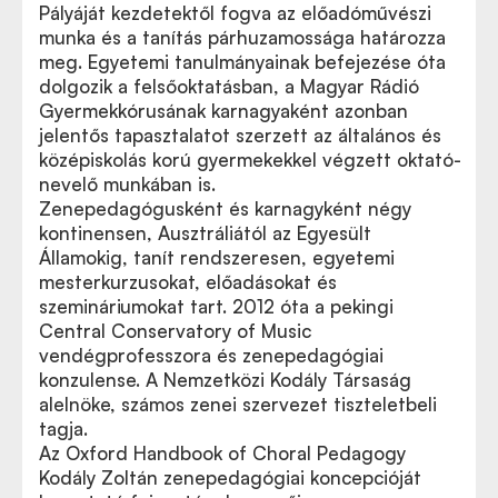
Pályáját kezdetektől fogva az előadóművészi
munka és a tanítás párhuzamossága határozza
meg. Egyetemi tanulmányainak befejezése óta
dolgozik a felsőoktatásban, a Magyar Rádió
Gyermekkórusának karnagyaként azonban
jelentős tapasztalatot szerzett az általános és
középiskolás korú gyermekekkel végzett oktató-
nevelő munkában is.
Zenepedagógusként és karnagyként négy
kontinensen, Ausztráliától az Egyesült
Államokig, tanít rendszeresen, egyetemi
mesterkurzusokat, előadásokat és
szemináriumokat tart. 2012 óta a pekingi
Central Conservatory of Music
vendégprofesszora és zenepedagógiai
konzulense. A Nemzetközi Kodály Társaság
alelnöke, számos zenei szervezet tiszteletbeli
tagja.
Az Oxford Handbook of Choral Pedagogy
Kodály Zoltán zenepedagógiai koncepcióját