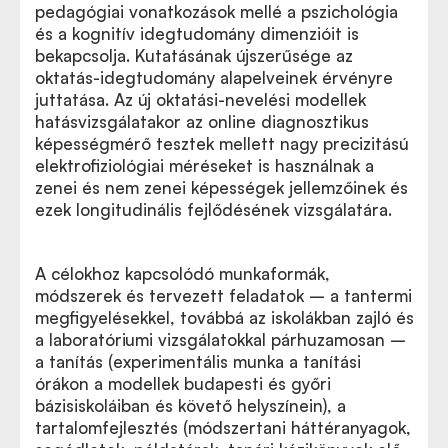
pedagógiai vonatkozások mellé a pszichológia
és a kognitív idegtudomány dimenzióit is
bekapcsolja. Kutatásának újszerűsége az
oktatás-idegtudomány alapelveinek érvényre
juttatása. Az új oktatási-nevelési modellek
hatásvizsgálatakor az online diagnosztikus
képességmérő tesztek mellett nagy precizitású
elektrofiziológiai méréseket is használnak a
zenei és nem zenei képességek jellemzőinek és
ezek longitudinális fejlődésének vizsgálatára.
A célokhoz kapcsolódó munkaformák,
módszerek és tervezett feladatok – a tantermi
megfigyelésekkel, továbbá az iskolákban zajló és
a laboratóriumi vizsgálatokkal párhuzamosan –
a tanítás (experimentális munka a tanítási
órákon a modellek budapesti és győri
bázisiskoláiban és követő helyszínein), a
tartalomfejlesztés (módszertani háttéranyagok,