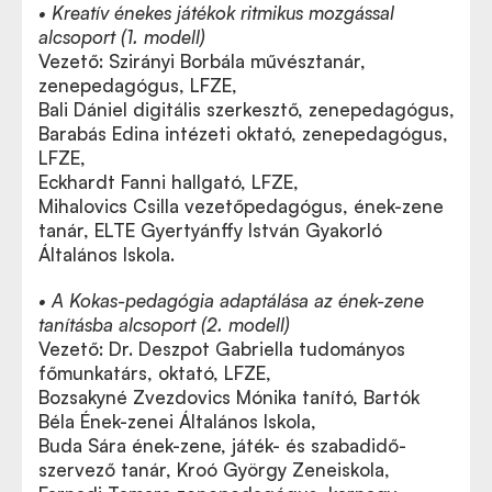
• Kreatív énekes játékok ritmikus mozgással
alcsoport (1. modell)
Vezető: Szirányi Borbála művésztanár,
zenepedagógus, LFZE,
Bali Dániel digitális szerkesztő, zenepedagógus,
Barabás Edina intézeti oktató, zenepedagógus,
LFZE,
Eckhardt Fanni hallgató, LFZE,
Mihalovics Csilla vezetőpedagógus, ének-zene
tanár, ELTE Gyertyánffy István Gyakorló
Általános Iskola.
• A Kokas-pedagógia adaptálása az ének-zene
tanításba alcsoport (2. modell)
Vezető: Dr. Deszpot Gabriella tudományos
főmunkatárs, oktató, LFZE,
Bozsakyné Zvezdovics Mónika tanító, Bartók
Béla Ének-zenei Általános Iskola,
Buda Sára ének-zene, játék- és szabadidő-
szervező tanár, Kroó György Zeneiskola,