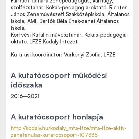
Farnadi Tamara zenepedagógus, karnagy,
szolfézstanár, Kokas-pedagógia-oktató, Richter
János Zeneművészeti Szakközépiskola, Általános
Iskola, AMI, Bartók Béla Ének-zenei Általános
Iskola,
Körtvési Katalin művésztanár, Kokas-pedagógia-
oktató, LFZE Kodály Intézet.
Kutatási koordinátor: Várkonyi Zsófia, LFZE.
A kutatócsoport működési
időszaka
2016–2021
A kutatócsoport honlapja
http://kodaly.hu/kodaly_mta-lfze/mta-lfze-aktiv-
zenetanulas-kutatocsoport-107336