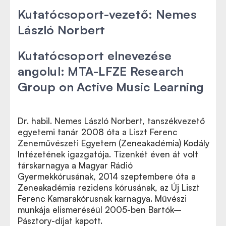
Kutatócsoport-vezető: Nemes
László Norbert
Kutatócsoport elnevezése
Az oldal tartalma jelnyelven
angolul: MTA-LFZE Research
Group on Active Music Learning
Dr. habil. Nemes László Norbert, tanszékvezető
egyetemi tanár 2008 óta a Liszt Ferenc
Zeneművészeti Egyetem (Zeneakadémia) Kodály
Intézetének igazgatója. Tizenkét éven át volt
társkarnagya a Magyar Rádió
Gyermekkórusának, 2014 szeptembere óta a
Zeneakadémia rezidens kórusának, az Új Liszt
Ferenc Kamarakórusnak karnagya. Művészi
munkája elismeréséül 2005-ben Bartók–
Pásztory-díjat kapott.