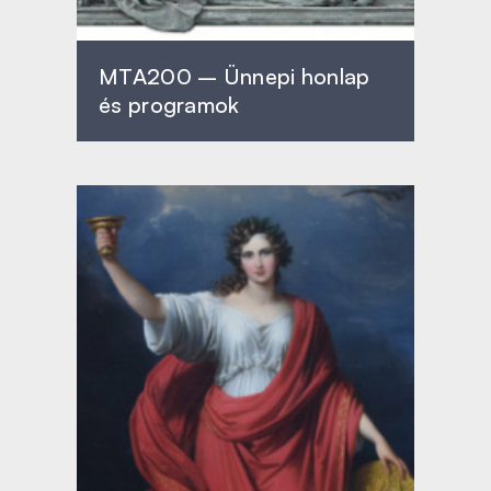
MTA200 – Ünnepi honlap
és programok