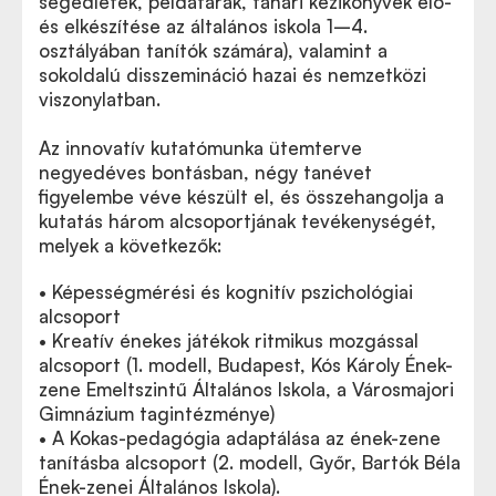
segédletek, példatárak, tanári kézikönyvek elő-
és elkészítése az általános iskola 1–4.
osztályában tanítók számára), valamint a
sokoldalú disszemináció hazai és nemzetközi
viszonylatban.
Az innovatív kutatómunka ütemterve
negyedéves bontásban, négy tanévet
figyelembe véve készült el, és összehangolja a
kutatás három alcsoportjának tevékenységét,
melyek a következők:
• Képességmérési és kognitív pszichológiai
alcsoport
• Kreatív énekes játékok ritmikus mozgással
alcsoport (1. modell, Budapest, Kós Károly Ének-
zene Emeltszintű Általános Iskola, a Városmajori
Gimnázium tagintézménye)
• A Kokas-pedagógia adaptálása az ének-zene
tanításba alcsoport (2. modell, Győr, Bartók Béla
Ének-zenei Általános Iskola).