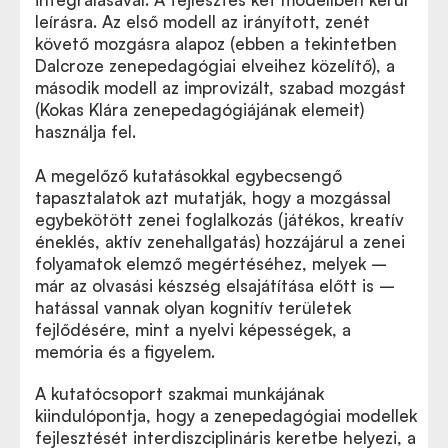
leírásra. Az első modell az irányított, zenét
követő mozgásra alapoz (ebben a tekintetben
Dalcroze zenepedagógiai elveihez közelítő), a
második modell az improvizált, szabad mozgást
(Kokas Klára zenepedagógiájának elemeit)
használja fel.
A megelőző kutatásokkal egybecsengő
tapasztalatok azt mutatják, hogy a mozgással
egybekötött zenei foglalkozás (játékos, kreatív
éneklés, aktív zenehallgatás) hozzájárul a zenei
folyamatok elemző megértéséhez, melyek –
már az olvasási készség elsajátítása előtt is –
hatással vannak olyan kognitív területek
fejlődésére, mint a nyelvi képességek, a
memória és a figyelem.
A kutatócsoport szakmai munkájának
kiindulópontja, hogy a zenepedagógiai modellek
fejlesztését interdiszciplináris keretbe helyezi, a