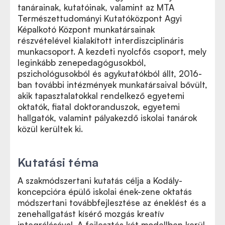
tanárainak, kutatóinak, valamint az MTA
Természettudományi Kutatóközpont Agyi
Képalkotó Központ munkatársainak
részvételével kialakított interdiszciplináris
munkacsoport. A kezdeti nyolcfős csoport, mely
leginkább zenepedagógusokból,
pszichológusokból és agykutatókból állt, 2016-
ban további intézmények munkatársaival bővült,
akik tapasztalatokkal rendelkező egyetemi
oktatók, fiatal doktoranduszok, egyetemi
hallgatók, valamint pályakezdő iskolai tanárok
közül kerültek ki.
Kutatási téma
A szakmódszertani kutatás célja a Kodály-
koncepcióra épülő iskolai ének-zene oktatás
módszertani továbbfejlesztése az éneklést és a
zenehallgatást kísérő mozgás kreatív
integrálásával. A fejlesztés két modellben kerül