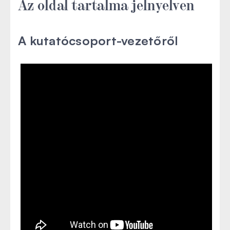
Az oldal tartalma jelnyelven
A kutatócsoport-vezetőről