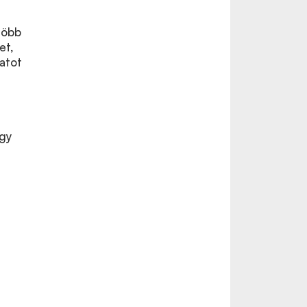
több
et,
atot
egy