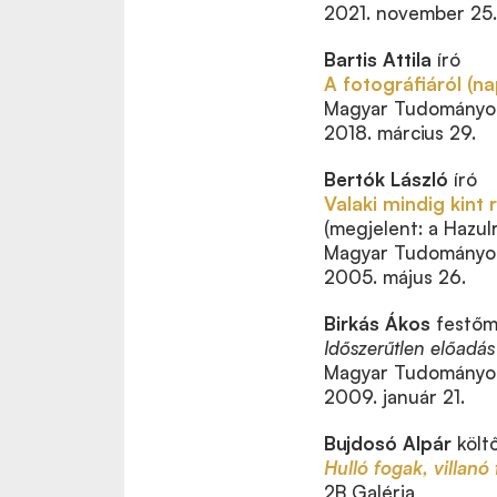
2021. november 25.
Bartis Attila
író
A fotográfiáról (n
Magyar Tudományos
2018. március 29.
Bertók László
író
Valaki mindig kint 
(megjelent: a Hazul
Magyar Tudományos
2005. május 26.
Birkás Ákos
festőm
Időszerűtlen előadás
Magyar Tudományos
2009. január 21.
Bujdosó Alpár
költő
Hulló fogak, villanó
2B Galéria