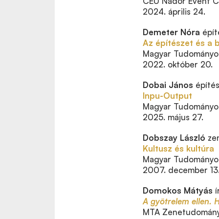
CEU Nádor Event C
2024. április 24.
Demeter Nóra
épít
Az építészet és a 
Magyar Tudományos
2022. október 20.
Dobai János
építé
Inpu-Output
Magyar Tudományos
2025. május 27.
Dobszay László
zen
Kultusz és kultúra
Magyar Tudományo
2007. december 13
Domokos Mátyás
í
A gyötrelem ellen
MTA Zenetudományi