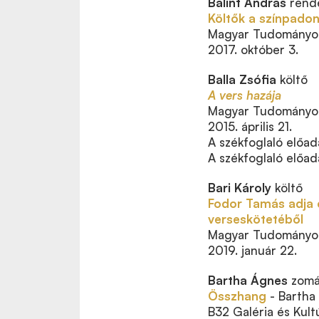
Bálint András
rend
Költők a színpado
Magyar Tudományos
2017. október 3.
Balla Zsófia
költő
A vers hazája
Magyar Tudományos
2015. április 21.
A székfoglaló előad
A székfoglaló előad
Bari Károly
költő
Fodor Tamás adja e
verseskötetéből
Magyar Tudományos
2019. január 22.
Bartha Ágnes
zomá
Összhang
- Bartha 
B32 Galéria és Kult