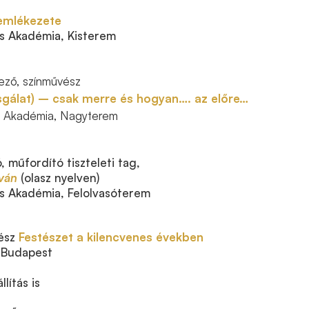
emlékezete
 Akadémia, Kisterem
ző, színművész
sgálat) – csak merre és hogyan…. az előre…
 Akadémia, Nagyterem
ó, műfordító tiszteleti tag,
tván
(olasz nyelven)
 Akadémia, Felolvasóterem
ész
Festészet a kilencvenes években
 Budapest
llítás is