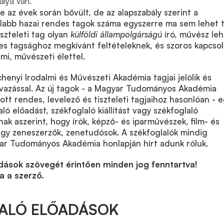
álya van.
e az évek során bővült, de az alapszabály szerint a
alabb hazai rendes tagok száma egyszerre ma sem lehet 
szteleti tag olyan
külföldi állampolgárságú
író, művész leh
es tagsághoz megkívánt feltételeknek, és szoros kapcsol
mi, művészeti élettel.
chenyi Irodalmi és Művészeti Akadémia tagjai jelölik és
zavazással. Az új tagok - a Magyar Tudományos Akadémia
tt rendes, levelező és tiszteleti tagjaihoz hasonlóan - 
ló előadást, székfoglaló kiállítást vagy székfoglaló
ak aszerint, hogy írók, képző- és iparművészek, film- és
gy zeneszerzők, zenetudósok. A székfoglalók mindig
yar Tudományos Akadémia honlapján hírt adunk róluk.
dások szövegét érintően minden jog fenntartva!
a a szerző.
ALÓ ELŐADÁSOK