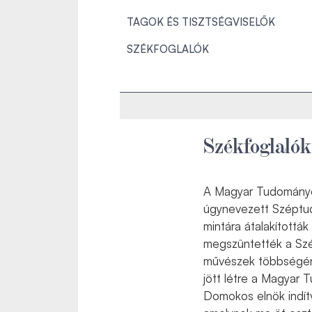
TAGOK ÉS TISZTSÉGVISELŐK
SZÉKFOGLALÓK
Székfoglalók
A Magyar Tudományos
úgynevezett Széptud
mintára átalakították
megszüntették a Szép
művészek többségéne
jött létre a Magyar
Domokos elnök indít