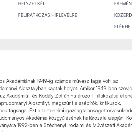
HELYZETKÉP
ESEMÉN
FELIRATKOZÁS HÍRLEVÉLRE
KÖZÉRD
ELÉRHE
 Akadémiának 1949-ig számos művész tagja volt, az
ományi Alosztályban kaptak helyet. Amikor 1949-ben szovje
 az Akadémiát, és Kodály Zoltán határozott tiltakozása ellen
tudományi Alosztályt, megszűnt a szépírók, kritikusok,
k tagsága. Ezt a történelmi igazságtalanságot orvosoland
 Tudományos Akadémia közgyűlésének határozata alapján, Ko
ványára 1992-ben a Széchenyi Irodalmi és Művészeti Akadé