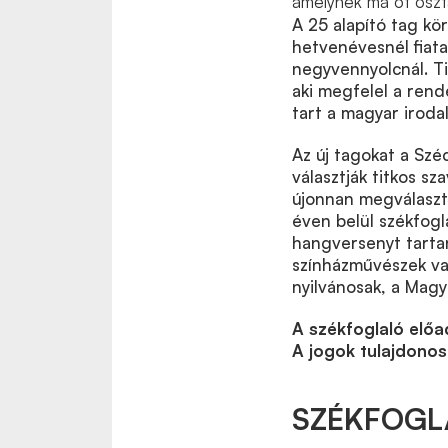
amelynek ma öt oszt
A 25 alapító tag kör
hetvenévesnél fiat
negyvennyolcnál. Ti
aki megfelel a rend
tart a magyar irodal
Az új tagokat a Szé
választják titkos s
újonnan megválaszto
éven belül székfogla
hangversenyt tartan
színházművészek va
nyilvánosak, a Mag
A székfoglaló előa
A jogok tulajdonos
SZÉKFOGL