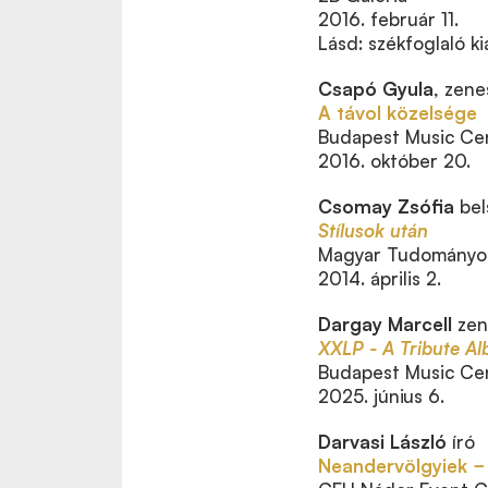
2016. február 11.
Lásd: székfoglaló kiá
Csapó Gyula
, zene
A távol közelsége
Budapest Music Ce
2016. október 20.
Csomay Zsófia
bel
Stílusok után
Magyar Tudományos
2014. április 2.
Dargay Marcell
zen
XXLP - A Tribute A
Budapest Music Ce
2025. június 6.
Darvasi László
író
Neandervölgyiek −