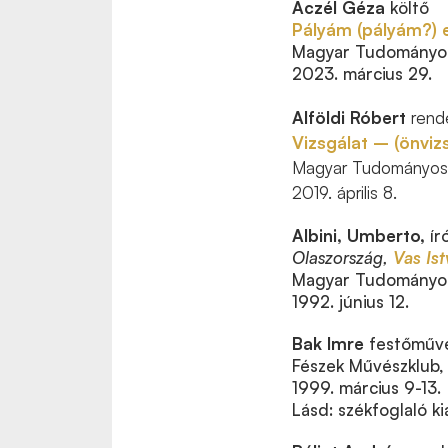
Aczél Géza
költő
Pályám (pályám?) 
Magyar Tudományos
2023. március 29.
Alföldi Róbert
rende
Vizsgálat – (önviz
Magyar Tudományos
2019. április 8.
Albini, Umberto,
ír
Olaszország,
Vas Is
Magyar Tudományos
1992. június 12.
Bak Imre
festőműv
Fészek Művészklub,
1999. március 9-13.
Lásd: székfoglaló kiá