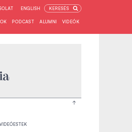
SOLAT
ENGLISH
KERESÉS
TOK
PODCAST
ALUMNI
VIDEÓK
ia
 VIDEÓESTEK