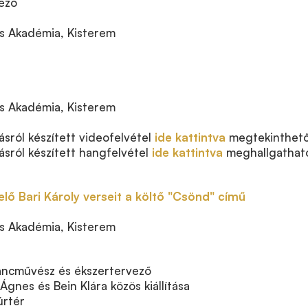
ező
n
 Akadémia, Kisterem
 Akadémia, Kisterem
ásról készített videofelvétel
ide kattintva
megtekinthető
ásról készített hangfelvétel
ide kattintva
meghallgathat
lő Bari Károly verseit a költő "Csönd" című
 Akadémia, Kisterem
ncművész és ékszertervező
Ágnes és Bein Klára közös kiállítása
úrtér