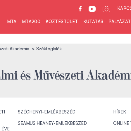
KAPC
MTA
MTA200
KÖZTESTÜLET
KUTATÁS
PÁLYÁZA
szeti Akadémia
Székfoglalók
almi és Művészeti Akadém
TI
SZÉCHENYI-EMLÉKBESZÉD
HÍREK
SEAMUS HEANEY-EMLÉKBESZÉD
ONLINE
 ÉVE