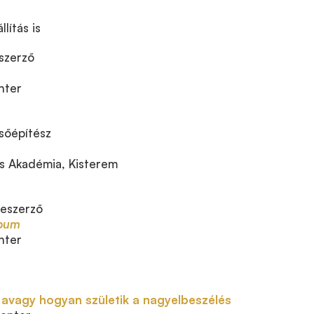
llítás is
szerző
nter
sőépítész
 Akadémia, Kisterem
eszerző
lbum
nter
 avagy hogyan születik a nagyelbeszélés