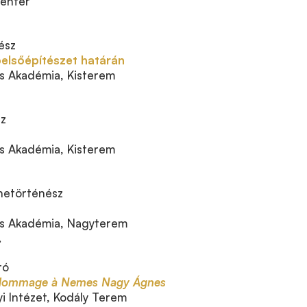
enter
ész
belsőépítészet határán
 Akadémia, Kisterem
sz
 Akadémia, Kisterem
etörténész
s Akadémia, Nagyterem
.
ró
. Hommage à Nemes Nagy Ágnes
 Intézet, Kodály Terem