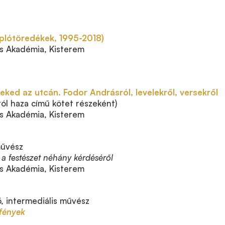
aplótöredékek, 1995-2018)
 Akadémia, Kisterem
reked az utcán. Fodor Andrásról, levelekről, versekről
ról haza című kötet részeként)
 Akadémia, Kisterem
űvész
 a festészet néhány kérdéséről
 Akadémia, Kisterem
, intermediális művész
 fények