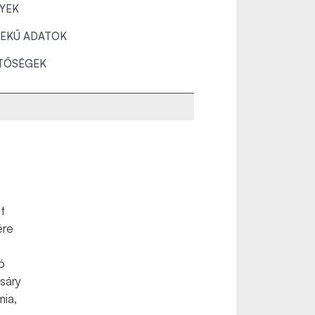
YEK
EKŰ ADATOK
TŐSÉGEK
t
ére
ó
sáry
mia,