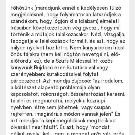
Főhősünk (maradjunk ennél a kedélyesen túlzó
megjelölésnél, hogy folyamatosan látszódjék a
szándékom, hogy lógjon ki a lólábam) elméleti
írásaiban következetesen végigveszi, hogy mi
történik a műfajok találkozásakor. Nézi, vizsgálja,
tapogatja e találkozások formáit, és azt, hogy ez
milyen nyelvet hoz létre.
Nem
kanyarodom most
önös tájakra (
nem
kell rögtön nevetgélni, elő-
előfordul ez), de a Szüts Miklóssal írt közös
könyvünk Bujdosó ezen kutatásaival vagy
szerényebben: kutakodásaival folytat
párbeszédet. Azt mondja Bujdosó: "az irodalom,
a költészet alapvető problémája olyan
kapcsolatot, rokonságot, összetartozást keresni,
találni és megmutatni, melyek a köznapi
nyelvben létre sem jöhetnek, vagy csupán
rejtetten, imaginárius módon vannak jelen". És
azt mondja: "a képi megoldások megtörik az
olvasás linearitását". És azt, hogy "mondat
nélküli nyelv" kell. Igen, a mondat erős vár, erős