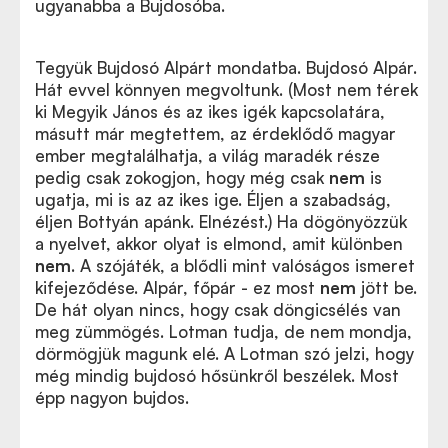
ugyanabba a Bujdosóba.
Tegyük Bujdosó Alpárt mondatba. Bujdosó Alpár.
Hát evvel könnyen megvoltunk. (Most nem térek
ki Megyik János és az ikes igék kapcsolatára,
másutt már megtettem, az érdeklődő magyar
ember megtalálhatja, a világ maradék része
pedig csak zokogjon, hogy még csak
nem
is
ugatja, mi is az az ikes ige. Éljen a szabadság,
éljen Bottyán apánk. Elnézést.) Ha dögönyözzük
a nyelvet, akkor olyat is elmond, amit különben
nem
. A szójáték, a blődli mint valóságos ismeret
kifejeződése. Alpár, főpár - ez most
nem
jött be.
De hát olyan nincs, hogy csak döngicsélés van
meg zümmögés. Lotman tudja, de nem mondja,
dörmögjük magunk elé. A Lotman szó jelzi, hogy
még mindig bujdosó hősünkről beszélek. Most
épp nagyon bujdos.