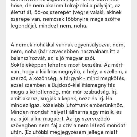
hőse, de
nem
akarom fölrajzolni a pályáját, az
életútját, 56-os szerepét (végre valaki, akinek
szerepe van, nemcsak többnyire maga szőtte
legendája), mindezt
nem
, noha.
A
nem
ek nohákkal vannak egyensúlyozva,
nem
,
nem
, noha (bár szívesebben használnám itt a
balanszírozvát, az is jó magyar szó).
Sokféleképpen lehetne most beszélni. Az mért
van, hogy a kiállításmegnyitó, a hely, a szellem, a
szerző, a közönség, a tárgyak - mind megkötés,
ezzel szemben a Bujdosó-kiállitásmegnyitás
maga a kötetlenség, már-már szabadság. Írj,
amit akarsz, súgják a képek, nézz és írj. Ha
mindez igaz, közelebb jutottunk emberünkhöz.
Minden mondat helyett állhatna egy másik, és
az is jót állna magáért. Az így szerveződő
szövegben
nem
fáj a szív a
nem
létező mondat
után. (Ez utóbbi megjegyzésem jellege miatt