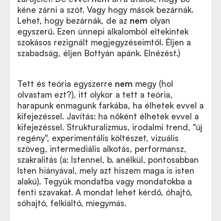
kéne zárni a szót. Vagy hogy mások bezárnák.
Lehet, hogy bezárnák, de az
nem
olyan
egyszerű. Ezen ünnepi alkalomból eltekintek
szokásos rezignált megjegyzéseimtől. Éljen a
szabadság, éljen Bottyán apánk. Elnézést.)
Tett és teória egyszerre
nem
megy (hol
olvastam ezt?), itt olykor a tett a teória,
harapunk enmagunk farkába, ha élhetek evvel a
kifejezéssel. Javítás: ha nőként élhetek evvel a
kifejezéssel. Strukturalizmus, irodalmi trend, "új
regény", experimentális költészet, vizuális
szöveg, intermediális alkotás, performansz,
szakralitás (a: Istennel, b. anélkül, pontosabban
Isten hiányával, mely azt hiszem maga is isten
alakú). Tegyük mondatba vagy mondatokba a
fenti szavakat. A mondat lehet kérdő, óhajtó,
sóhajtó, felkiáltó, miegymás.