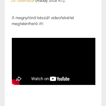
2B Galériában
(Ráday utca 47.).
A megnyitóról készült videofelvétel
megtekinthető itt: