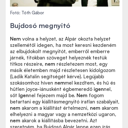
Fotó: Tóth Gábor
Bujdosó megnyitó
Nem
volna a helyzet, az Alpár okozta helyzet
szellemétől idegen, ha most keresni kezdeném
az elbujdokolt megnyitót, emberről emberre
járnék, titokban szöveget helyeznék testük
titkos részeire,
nem
részletezem most, egy
másik életemben majd részletesen kidolgozom
(Ladik Katalin segítségét kérve). Legújabb
szokásomhoz híven
nem
mel kezdtem, és hű és
hűtlen joyce-iánusként égbemeredő
igen
nel,
sőt
Igen
nel fejezem majd be.
Nem
fogom
betartani egy kiállításmegnyitó íratlan szabályait,
nem
akarom a kiállítást értelmezni,
nem
akarom
elhelyezni a magyar vagy a nemzetközi ugaron,
nem
akarok a kiállításba bevezetni. Azt
szeretném, ha Bujdosó Alpár lenne ezen írás