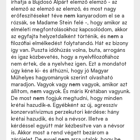
írhatja a Bujdosó Alpárt elemző elemző - az
elemző az elemző az elemző, és most nagy
erőfeszítéseket téve
nem
kanyarodom el se a
rózsák, se Madame Stein felé -, hogy amikor az
elméleti megfontolásokhoz kapcsolódom, akkor
az egyfajta helyzetdalként történik, és
nem
a
filozófiai elmélkedést folytatandó. Hát ez bizony
így van. Puszta időhúzás volna, buta, arrogáns
és igaz közbevetés, hogy a nyelvfilozófiához
nem értek, de a nyelvhez igen. Ezt a mondatot
úgy kéne ki- és áthúzni, hogy jó Magyar
Műhelyes hagyományok szerint olvasható
maradjon. Vagyok vagy
nem
vagyok, amikor azt
állítom,
nem
vagyok. És máris Krétában vagyunk.
De most
nem
fogjuk megtudni, hogy minden
krétai hazudik-e. Egyébként az új, agresszív
konzervativizmus perzekutori kérdése: hány
krétai hazudik, és hol a névsor. Illetve a
kérdéssel együtt már kézbesítve van a névsor
is. Akkor most a rend végett bezárom a
zárójelet. De evvel
nem
arra utalok, hogy be