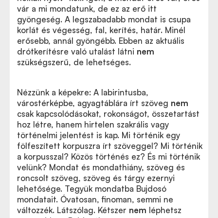
vár a mi mondatunk, de ez az erő itt
gyöngeség. A legszabadabb mondat is csupa
korlát és végesség, fal, kerítés, határ. Minél
erősebb, annál gyöngébb. Ebben az aktuális
drótkerítésre való utalást látni
nem
szükségszerű, de lehetséges.
Nézzünk a képekre: A labirintusba,
várostérképbe, agyagtáblára írt szöveg
nem
csak kapcsolódásokat, rokonságot, összetartást
hoz létre, hanem hirtelen szakrális vagy
történelmi jelentést is kap. Mi történik egy
fölfeszített korpuszra írt szöveggel? Mi történik
a korpusszal? Közös történés ez? És mi történik
velünk? Mondat és mondathiány, szöveg és
roncsolt szöveg, szöveg és tárgy ezernyi
lehetősége. Tegyük mondatba Bujdosó
mondatait. Óvatosan, finoman, semmi ne
változzék. Látszólag. Kétszer
nem
léphetsz