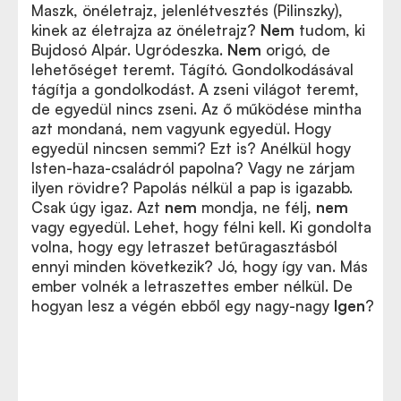
Maszk, önéletrajz, jelenlétvesztés (Pilinszky),
kinek az életrajza az önéletrajz?
Nem
tudom, ki
Bujdosó Alpár. Ugródeszka.
Nem
origó, de
lehetőséget teremt. Tágító. Gondolkodásával
tágítja a gondolkodást. A zseni világot teremt,
de egyedül nincs zseni. Az ő működése mintha
azt mondaná, nem vagyunk egyedül. Hogy
egyedül nincsen semmi? Ezt is? Anélkül hogy
Isten-haza-családról papolna? Vagy ne zárjam
ilyen rövidre? Papolás nélkül a pap is igazabb.
Csak úgy igaz. Azt
nem
mondja, ne félj,
nem
vagy egyedül. Lehet, hogy félni kell. Ki gondolta
volna, hogy egy letraszet betűragasztásból
ennyi minden következik? Jó, hogy így van. Más
ember volnék a letraszettes ember nélkül. De
hogyan lesz a végén ebből egy nagy-nagy
Igen
?