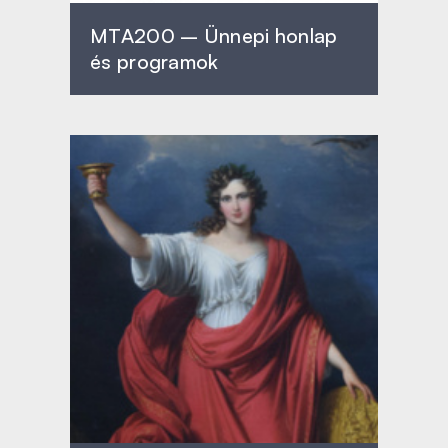
MTA200 – Ünnepi honlap
és programok