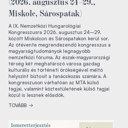
(2026. augusztus 24–29.,
Miskolc, Sárospatak)
A IX. Nemzetközi Hungarológiai
Kongresszusra 2026. augusztus 24–29.
között Miskolcon és Sárospatakon kerül sor.
Az ötévente megrendezendő kongresszus a
magyarságtudományok legnagyobb
nemzetközi fóruma. Az észak-magyarországi
térség két meghatározó városa gazdag
kulturális és történeti örökségével méltó
helyszínt biztosít a tanácskozás számára. A
kongresszuson várhatóan az MTA külső
tagjai, valamint köztestületének külső tagjai
közül is lesznek előadók.
TOVÁBB