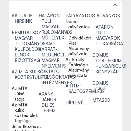
AKTUÁLIS
HATÁRON
PÁLYÁZATOK
KIADVÁNYOK
HÍREINK
TÚLI
Domus
MAGYAR
pályázatok
HATÁRON
TUDOMÁNYOS
BEMUTATKOZIK A
A
TÚLI
MŰHELYEK
Délvidékért
MAGYAR
MAGYAROK
Kiss
TUDOMÁNYOSSÁG
TITKÁRSÁGA
Alapítvány
KÜLFÖLDÖN
KÁRPÁT-
pályázata
ELNÖKI
MEDENCEI
DOMUS
Az Erdély
BIZOTTSÁG
MAGYAR
'COLLEGIUM
Öröksége
NYELVEN IS
HUNGARICUM'
Alapítvány
OKTATÓ
AZ MTA KÜLSŐ
KÖNYVTÁR
pályázata
FELSŐOKTATÁSI
KÖZTESTÜLETE
INTÉZMÉNYEK
DOMUS
A HTMT
Az MTA
CAFÉ
SAJTÓSZEMLÉJE
külső
ARANY
tagjai
JÁNOS-
MTA200
HÍRLEVÉL
Az MTA
DÍJ ÉS
külső
-ÉREM
köztestületi
tagsága
Jelentkezés az