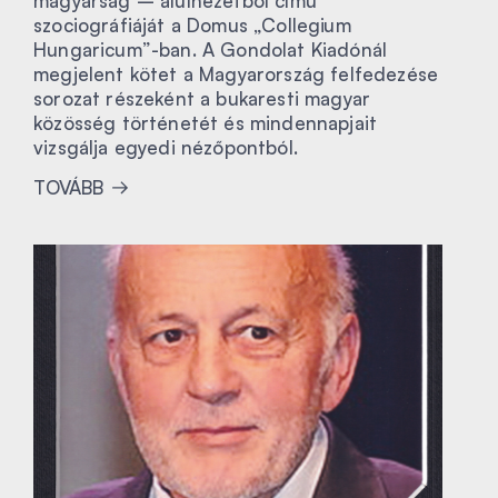
magyarság – alulnézetből című
szociográfiáját a Domus „Collegium
Hungaricum”-ban. A Gondolat Kiadónál
megjelent kötet a Magyarország felfedezése
sorozat részeként a bukaresti magyar
közösség történetét és mindennapjait
vizsgálja egyedi nézőpontból.
TOVÁBB