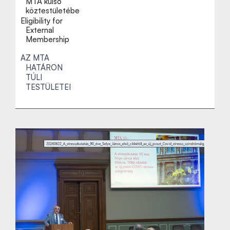
MTA külső
köztestületébe
Eligibility for
External
Membership
AZ MTA
HATÁRON
TÚLI
TESTÜLETEI