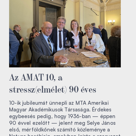
Az AMAT 10, a
stressz(elmélet) 90 éves
10-ik jubileumát ünnepli az MTA Amerikai
Magyar Akadémikusok Társasága. Érdekes
egybeesés pedig, hogy 1936-ban — éppen
90 évvel ezelőtt — jelent meg Selye János
első, mérföldkőnek számító közleménye a