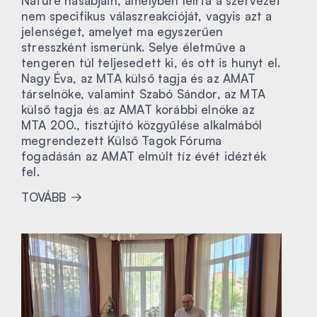
Nature hasábjain, amelyben leírta a szervezet
nem specifikus válaszreakcióját, vagyis azt a
jelenséget, amelyet ma egyszerűen
stresszként ismerünk. Selye életműve a
tengeren túl teljesedett ki, és ott is hunyt el.
Nagy Éva, az MTA külső tagja és az AMAT
társelnöke, valamint Szabó Sándor, az MTA
külső tagja és az AMAT korábbi elnöke az
MTA 200., tisztújító közgyűlése alkalmából
megrendezett Külső Tagok Fóruma
fogadásán az AMAT elmúlt tíz évét idézték
fel.
TOVÁBB