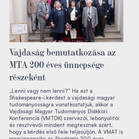
Vajdaság bemutatkozása az
MTA 200 éves ünnepsége
részeként
„Lenni vagy nem lenni?” Ha ezt a
Shakespeare-i kérdést a vajdasági magyar
tudományosságra vonatkoztatjuk, akkor a
Vajdasági Magyar Tudományos Diákköri
Konferencia (VMTDK) szervezői, lebonyolítói
és résztvevői mindent megtesznek azért,
hogy a kérdés első fele teljesüljön. A VMAT is
megünnepelte az Akadémia 200 éves