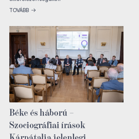
TOVÁBB
Béke és háború –
Szociográfiai írások
Kárpátalja jelenlegi