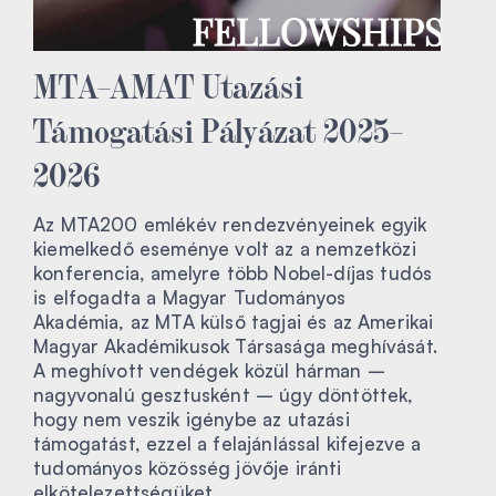
MTA–AMAT Utazási
Támogatási Pályázat 2025–
2026
Az MTA200 emlékév rendezvényeinek egyik
kiemelkedő eseménye volt az a nemzetközi
konferencia, amelyre több Nobel-díjas tudós
is elfogadta a Magyar Tudományos
Akadémia, az MTA külső tagjai és az Amerikai
Magyar Akadémikusok Társasága meghívását.
A meghívott vendégek közül hárman –
nagyvonalú gesztusként – úgy döntöttek,
hogy nem veszik igénybe az utazási
támogatást, ezzel a felajánlással kifejezve a
tudományos közösség jövője iránti
elkötelezettségüket.