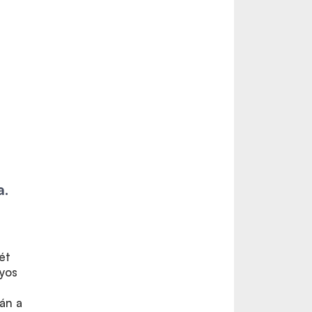
a.
ét
nyos
án a