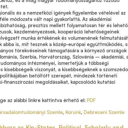
okhoz, és a világ magyar tudományosságához fűződő
tét.
ionális és a nemzetközi igények figyelembe vételével az
éle módozata vált napi gyakorlattá. Az akadémiai
ízhatóság, presztízs mellett folyamatosan tér és lehet
lzusok, kezdeményezések, kooperáció lehetőségeinek
 elvégzett munka értékének és volumenének felmutatásá
k abba is, mit tesznek a közép-európai együttműködés, s
ányos törekvéseinek támogatására a környező országok
 Románia, Szerbia, Horvátország, Szlovénia – akadémiái, 
 tudományos intézményei, ismertetjük a többségi
 kisebbségeik viszonyát, a kisebbségeknek a szomszédo
litikájában betöltött szerepét, mindezek történeti
i-finanszírozási megoldásaikat, kapcsolódó kutatási
ge az alábbi linkre kattintva érhető el:
PDF
ársadalomtudományi Szemle
,
Korunk
,
Debreceni Szemle
bors as Kin-States. Political, Scholarly and