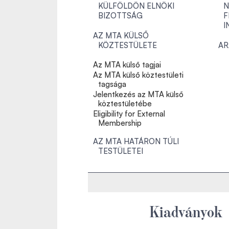
KÜLFÖLDÖN ELNÖKI
N
BIZOTTSÁG
F
I
AZ MTA KÜLSŐ
KÖZTESTÜLETE
AR
Az MTA külső tagjai
Az MTA külső köztestületi
tagsága
Jelentkezés az MTA külső
köztestületébe
Eligibility for External
Membership
AZ MTA HATÁRON TÚLI
TESTÜLETEI
Kiadványok