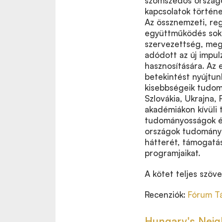
szomszédos ország
kapcsolatok történe
Az össznemzeti, reg
együttműködés sokf
szervezettség, megb
adódott az új impu
hasznosítására. Az
betekintést nyújtun
kisebbségeik tudom
Szlovákia, Ukrajna,
akadémiákon kívüli
tudományosságok és
országok tudománypo
hátterét, támogatás
programjaikat.
A kötet teljes szöve
Recenziók:
Fórum T
Hungary's Neigh