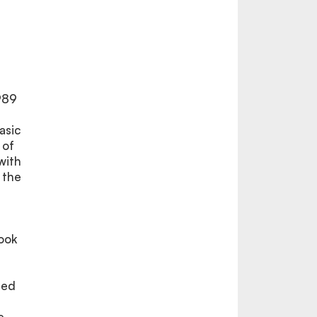
1989
asic
 of
with
 the
n
ook
ded
e