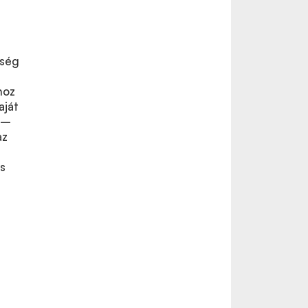
őség
hoz
aját
 –
az
s