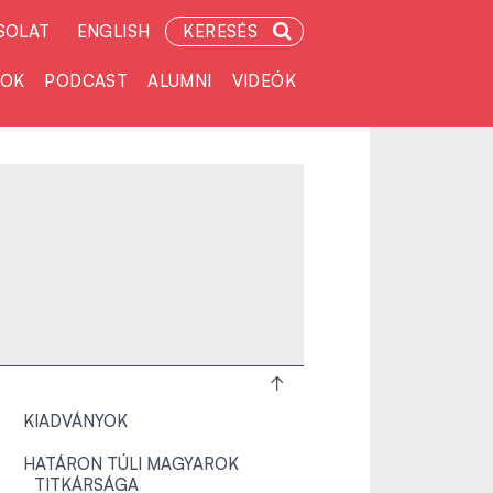
SOLAT
ENGLISH
KERESÉS
TOK
PODCAST
ALUMNI
VIDEÓK
KIADVÁNYOK
HATÁRON TÚLI MAGYAROK
TITKÁRSÁGA