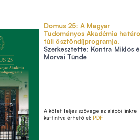
Domus 25: A Magyar
Tudományos Akadémia határ
túli ösztöndíjprogramja.
Szerkesztette: Kontra Miklós é
Morvai Tünde
A kötet teljes szövege az alábbi linkre
kattintva érhető el:
PDF