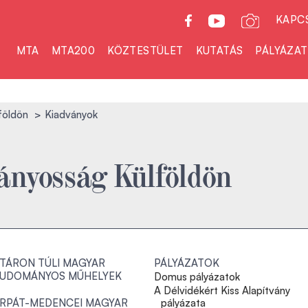
KAPC
MTA
MTA200
KÖZTESTÜLET
KUTATÁS
PÁLYÁZA
földön
Kiadványok
nyosság Külföldön
TÁRON TÚLI MAGYAR
PÁLYÁZATOK
UDOMÁNYOS MŰHELYEK
Domus pályázatok
A Délvidékért Kiss Alapítvány
RPÁT-MEDENCEI MAGYAR
pályázata