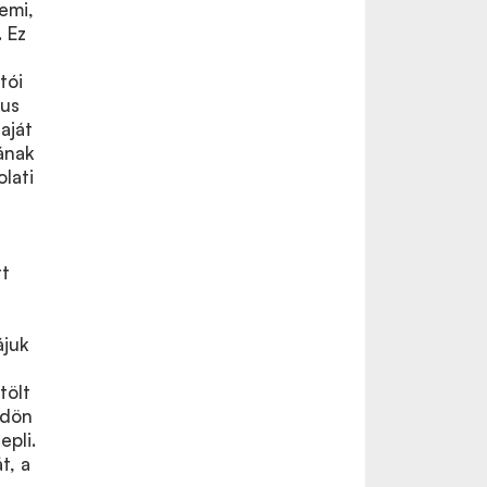
emi,
. Ez
tói
kus
aját
ának
olati
tt
ájuk
tölt
ldön
epli.
t, a