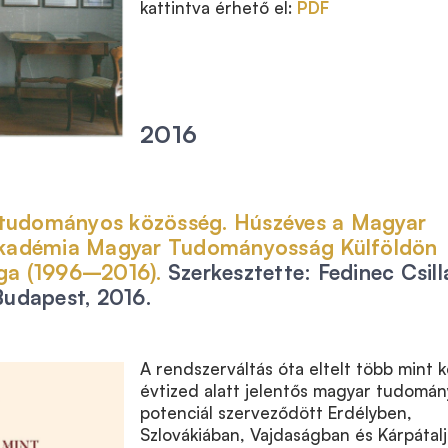
kattintva érhető el:
PDF
2016
 tudományos közösség. Húszéves a Magyar
adémia Magyar Tudományosság Külföldön
ága (1996–2016).
Szerkesztette: Fedinec Csill
udapest, 2016.
A rendszerváltás óta eltelt több mint k
évtized alatt jelentős magyar tudomá
potenciál szerveződött Erdélyben,
Szlovákiában, Vajdaságban és Kárpátalj