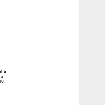
s
át a
 a
19