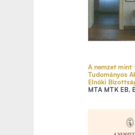
A nemzet mint
Tudományos Ak
Elnöki Bizotts
MTA MTK EB, B