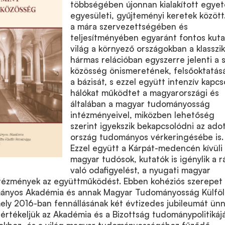
többségében újonnan kialakított egyet
egyesületi, gyűjteményi keretek között
a mára szervezettségében és
teljesítményében egyaránt fontos kuta
világ a környező országokban a klasszi
hármas relációban egyszerre jelenti a s
közösség önismeretének, felsőoktatás
a bázisát, s ezzel együtt intenzív kapcs
hálókat működtet a magyarországi és
általában a magyar tudományosság
intézményeivel, miközben lehetőség
szerint igyekszik bekapcsolódni az ado
ország tudományos vérkeringésébe is.
Ezzel együtt a Kárpát-medencén kívüli
magyar tudósok, kutatók is igénylik a r
való odafigyelést, a nyugati magyar
ntézmények az együttműködést. Ebben kohéziós szerepet 
ányos Akadémia és annak Magyar Tudományosság Külfö
mely 2016-ban fennállásának két évtizedes jubileumát ünn
 értékeljük az Akadémia és a Bizottság tudománypolitikájá