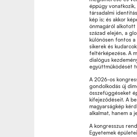
éppúgy vonatkozik, 
társadalmi identitás
kép is; és akkor ké
önmagáról alkotott 
század elején, a gl
különösen fontos a 
sikerek és kudarco
feltérképezése. A 
dialógus kezdemény
együttműködését tűz
A 2026-os kongress
gondolkodás új dime
összefüggéseket épp
kifejeződéseit. A b
magyarságkép kérd
alkalmat, hanem a je
A kongresszus rende
Egyetemek épületei 