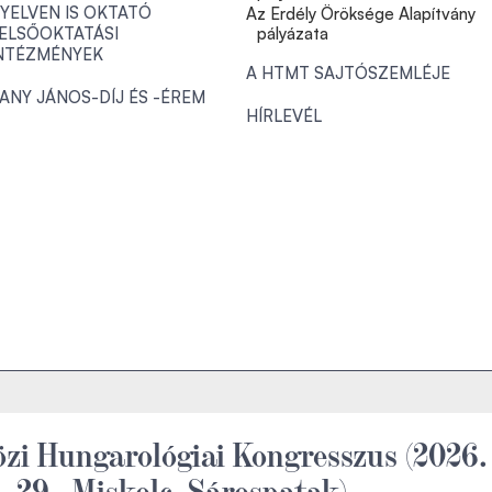
YELVEN IS OKTATÓ
Az Erdély Öröksége Alapítvány
ELSŐOKTATÁSI
pályázata
NTÉZMÉNYEK
A HTMT SAJTÓSZEMLÉJE
ANY JÁNOS-DÍJ ÉS -ÉREM
HÍRLEVÉL
zi Hungarológiai Kongresszus (2026.
–29., Miskolc, Sárospatak)