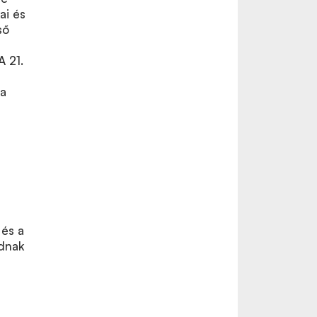
ai és
ső
A 21.
 a
 és a
dnak