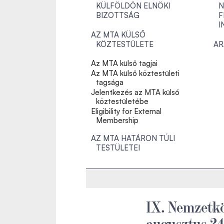
KÜLFÖLDÖN ELNÖKI
N
BIZOTTSÁG
F
I
AZ MTA KÜLSŐ
KÖZTESTÜLETE
AR
Az MTA külső tagjai
Az MTA külső köztestületi
tagsága
Jelentkezés az MTA külső
köztestületébe
Eligibility for External
Membership
AZ MTA HATÁRON TÚLI
TESTÜLETEI
IX. Nemzetkö
augusztus 24