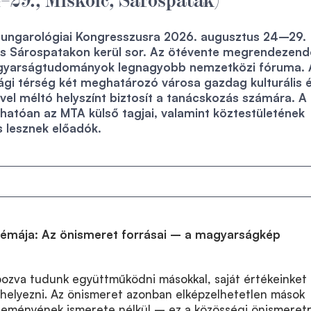
Hungarológiai Kongresszusra 2026. augusztus 24–29.
és Sárospatakon kerül sor. Az ötévente megrendezen
gyarságtudományok legnagyobb nemzetközi fóruma. 
gi térség két meghatározó városa gazdag kulturális 
vel méltó helyszínt biztosít a tanácskozás számára. A
atóan az MTA külső tagjai, valamint köztestületének
is lesznek előadók.
témája: Az önismeret forrásai – a magyarságkép
pozva tudunk együttműködni másokkal, saját értékeinket
lhelyezni. Az önismeret azonban elképzelhetetlen mások
eményének ismerete nélkül – ez a közösségi önismeret