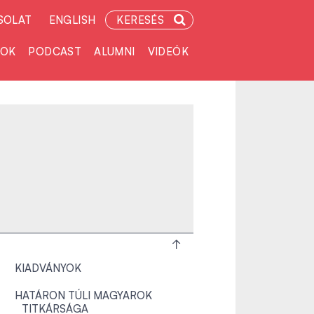
SOLAT
ENGLISH
KERESÉS
TOK
PODCAST
ALUMNI
VIDEÓK
KIADVÁNYOK
HATÁRON TÚLI MAGYAROK
TITKÁRSÁGA