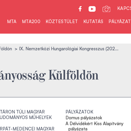
KAPC
MTA
MTA200
KÖZTESTÜLET
KUTATÁS
PÁLYÁZA
földön
IX. Nemzetközi Hungarológiai Kongresszus (202...
nyosság Külföldön
TÁRON TÚLI MAGYAR
PÁLYÁZATOK
UDOMÁNYOS MŰHELYEK
Domus pályázatok
A Délvidékért Kiss Alapítvány
RPÁT-MEDENCEI MAGYAR
pályázata