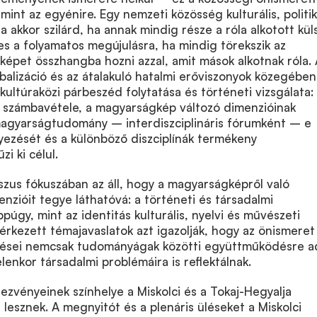
mint az egyénire. Egy nemzeti közösség kulturális, politik
a akkor szilárd, ha annak mindig része a róla alkotott kül
pes a folyamatos megújulásra, ha mindig törekszik az
képet összhangba hozni azzal, amit mások alkotnak róla. 
obalizáció és az átalakuló hatalmi erőviszonyok közegében
kultúraközi párbeszéd folytatása és történeti vizsgálata:
k számbavétele, a magyarságkép változó dimenzióinak
magyarságtudomány – interdiszciplináris fórumként – e
ezését és a különböző diszciplínák termékeny
i ki célul.
zus fókuszában az áll, hogy a magyarságképről való
nzióit tegye láthatóvá: a történeti és társadalmi
úgy, mint az identitás kulturális, nyelvi és művészeti
eérkezett témajavaslatok azt igazolják, hogy az önismeret
ései nemcsak tudományágak közötti együttműködésre a
lenkor társadalmi problémáira is reflektálnak.
zvényeinek színhelye a Miskolci és a Tokaj-Hegyalja
lesznek. A megnyitót és a plenáris üléseket a Miskolci