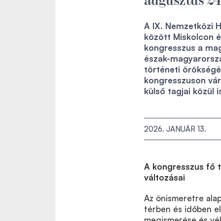
A IX. Nemzetközi 
között Miskolcon 
kongresszus a ma
észak-magyarorszá
történeti örökségé
kongresszuson várh
külső tagjai közül 
2026. JANUÁR 13.
A kongresszus fő 
változásai
Az önismeretre ala
térben és időben e
megismerése és vél