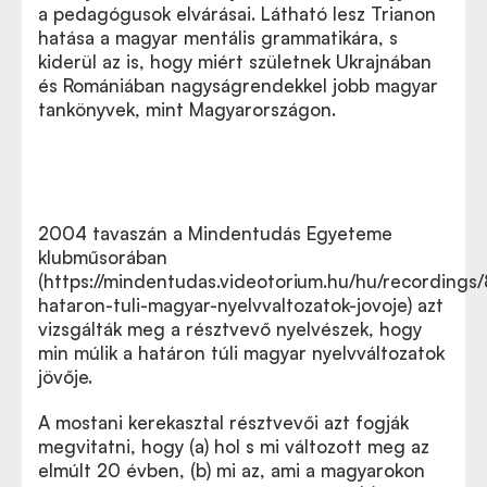
a pedagógusok elvárásai. Látható lesz Trianon
hatása a magyar mentális grammatikára, s
kiderül az is, hogy miért születnek Ukrajnában
és Romániában nagyságrendekkel jobb magyar
tankönyvek, mint Magyarországon.
2004 tavaszán a Mindentudás Egyeteme
klubműsorában
(https://mindentudas.videotorium.hu/hu/recordings
hataron-tuli-magyar-nyelvvaltozatok-jovoje) azt
vizsgálták meg a résztvevő nyelvészek, hogy
min múlik a határon túli magyar nyelvváltozatok
jövője.
A mostani kerekasztal résztvevői azt fogják
megvitatni, hogy (a) hol s mi változott meg az
elmúlt 20 évben, (b) mi az, ami a magyarokon