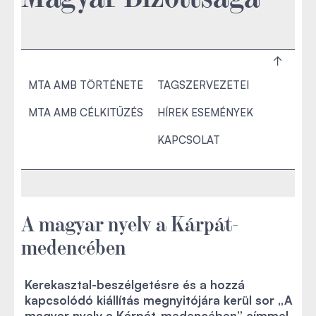
MTA AMB TÖRTÉNETE
TAGSZERVEZETEI
MTA AMB CÉLKITŰZÉS
HÍREK ESEMÉNYEK
KAPCSOLAT
A magyar nyelv a Kárpát-
medencében
Kerekasztal-beszélgetésre és a hozzá
kapcsolódó kiállítás megnyitójára kerül sor „A
magyar nyelv a Kárpát-medencében” címmel