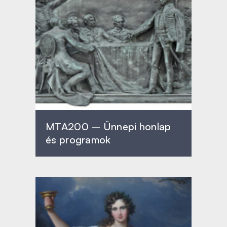
MTA200 – Ünnepi honlap
és programok