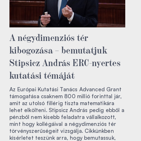
A négydimenziós tér
kibogozása – bemutatjuk
Stipsicz András ERC-nyertes
kutatási témáját
Az Európai Kutatási Tanács Advanced Grant
támogatása csaknem 800 millió forinttal jár,
amit az utolsó fillérig tiszta matematikára
lehet elkölteni. Stipsicz András pedig ebből a
pénzből nem kisebb feladatra vállalkozott,
mint hogy kollégáival a négydimenziós tér
törvényszerűségeit vizsgálja. Cikkünkben
kísérletet teszünk arra, hogy bemutassuk,