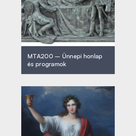
MTA200 – Ünnepi honlap
és programok