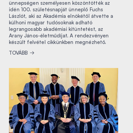
ünnepségen személyesen köszöntötték az
idén 100. születésnapját ünneplő Fuchs
Lászlót, aki az Akadémia elnökétől átvette a
külhoni magyar tudósoknak adható
legrangosabb akadémiai kitüntetést, az
Arany János-életműdíjat. A rendezvényen
készült felvétel cikkünkben megnézhető.
TOVÁBB