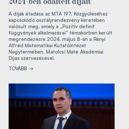
2024-ben odaítélt díjait
A díjak átadása az MTA 197. Közgyűléséhez
kapcsolódó osztályrendezvény keretében
valósult meg, amely a „Pozitív definit
függvények alkalmazásai” témakörben került
megrendezésre 2024. május 8-án a Rényi
Alfréd Matematikai Kutatóintézet
Nagytermében, Matolcsi Máté Akadémiai
Díjas szervezésével.
TOVÁBB