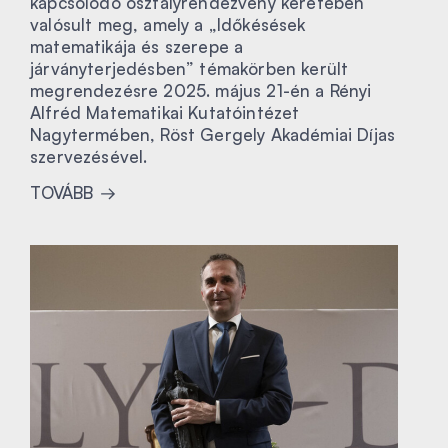
kapcsolódó osztályrendezvény keretében
valósult meg, amely a „Időkésések
matematikája és szerepe a
járványterjedésben” témakörben került
megrendezésre 2025. május 21-én a Rényi
Alfréd Matematikai Kutatóintézet
Nagytermében, Röst Gergely Akadémiai Díjas
szervezésével.
TOVÁBB