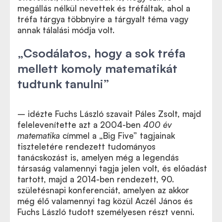
megállás nélkül nevettek és tréfáltak, ahol a
tréfa tárgya többnyire a tárgyalt téma vagy
annak tálalási módja volt.
„Csodálatos, hogy a sok tréfa
mellett komoly matematikát
tudtunk tanulni”
– idézte Fuchs László szavait Páles Zsolt, majd
felelevenítette azt a 2004-ben
400 év
matematika
címmel a
„Big Five”
tagjainak
tiszteletére rendezett tudományos
tanácskozást is, amelyen még a legendás
társaság valamennyi tagja jelen volt, és előadást
tartott, majd a 2014-ben rendezett, 90.
születésnapi konferenciát, amelyen az akkor
még élő valamennyi tag közül Aczél János és
Fuchs László tudott személyesen részt venni.