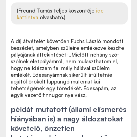
(Freund Tamás teljes köszöntője
ide
kattintva
olvasható.)
A díj átvételét követően Fuchs László mondott
beszédet, amelyben szüleire emlékezve kezdte
pályájának áttekintését: „Mielőtt néhány szót
szólnék életpályámról, nem mulaszthatom el,
hogy ne idézzem fel mély hálával szüleim
emlékét. Édesanyámnak sikerült átültetnie
apjától örökölt lappangó matematikai
tehetségének egy töredékét. Édesapám, az
egyik vezető finnugor nyelvész,
példát mutatott (állami elismerés
hiányában is) a nagy áldozatokat
követelő, önzetlen