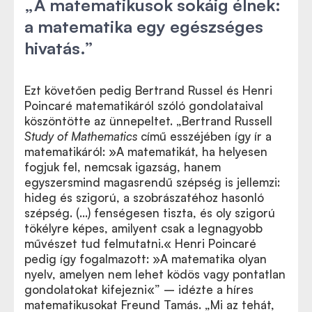
„A matematikusok sokáig élnek:
a matematika egy egészséges
hivatás.”
Ezt követően pedig Bertrand Russel és Henri
Poincaré matematikáról szóló gondolataival
köszöntötte az ünnepeltet.
„
Bertrand Russell
Study of Mathematics
című esszéjében így ír a
matematikáról:
»
A matematikát, ha helyesen
fogjuk fel, nemcsak igazság, hanem
egyszersmind magasrendű szépség is jellemzi:
hideg és szigorú, a szobrászatéhoz hasonló
szépség. (…) fenségesen tiszta, és oly szigorú
tökélyre képes, amilyent csak a legnagyobb
művészet tud felmutatni.
«
Henri Poincaré
pedig így fogalmazott:
»
A matematika olyan
nyelv, amelyen nem lehet ködös vagy pontatlan
gondolatokat kifejezni
«” – idézte a híres
matematikusokat Freund Tamás. „Mi az tehát,