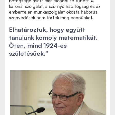
betegsége miatt már előadni se tudott. A
katonai szolgálat, a szörnyű hadifogság és az
embertelen munkaszolgálat okozta háborús
szenvedések nem törtek meg bennünket.
Elhatároztuk, hogy együtt
tanulunk komoly matematikát.
Öten, mind 1924-es
születésűek.”