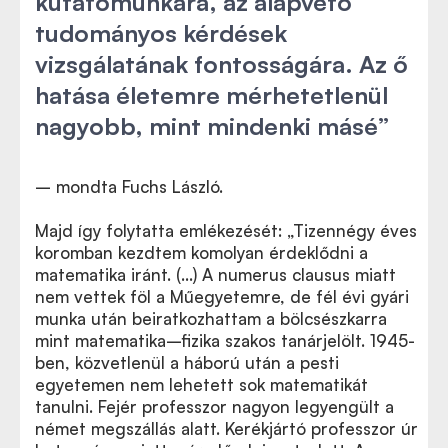
kutatómunkára, az alapvető
tudományos kérdések
vizsgálatának fontosságára. Az ő
hatása életemre mérhetetlenül
nagyobb, mint mindenki másé
”
– mondta Fuchs László.
Majd így folytatta emlékezését: „Tizennégy éves
koromban kezdtem komolyan érdeklődni a
matematika iránt. (…) A numerus clausus miatt
nem vettek föl a Műegyetemre, de fél évi gyári
munka után beiratkozhattam a bölcsészkarra
mint matematika–fizika szakos tanárjelölt. 1945-
ben, közvetlenül a háború után a pesti
egyetemen nem lehetett sok matematikát
tanulni. Fejér professzor nagyon legyengült a
német megszállás alatt. Kerékjártó professzor úr