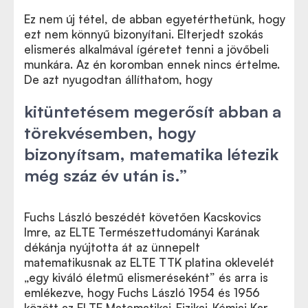
Ez nem új tétel, de abban egyetérthetünk, hogy
ezt nem könnyű bizonyítani. Elterjedt szokás
elismerés alkalmával ígéretet tenni a jövőbeli
munkára. Az én koromban ennek nincs értelme.
De azt nyugodtan állíthatom, hogy
kitüntetésem megerősít abban a
törekvésemben, hogy
bizonyítsam, matematika létezik
még száz év után is.”
Fuchs László beszédét követően Kacskovics
Imre, az ELTE Természettudományi Karának
dékánja nyújtotta át az ünnepelt
matematikusnak az ELTE TTK platina oklevelét
„egy kiváló életmű elismeréseként” és arra is
emlékezve, hogy Fuchs László 1954 és 1956
között az ELTE Matematikai-Fizikai-Kémiai Kar