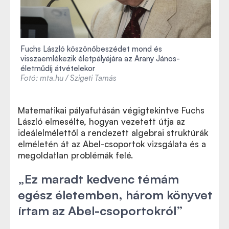
Fuchs László köszönőbeszédet mond és
visszaemlékezik életpályájára az Arany János-
életműdíj átvételekor
Fotó: mta.hu / Szigeti Tamás
Matematikai pályafutásán végigtekintve Fuchs
László elmesélte, hogyan vezetett útja az
ideálelmélettől a rendezett algebrai struktúrák
elméletén át az Abel-csoportok vizsgálata és a
megoldatlan problémák felé.
„Ez maradt kedvenc témám
egész életemben, három könyvet
írtam az Abel-csoportokról”