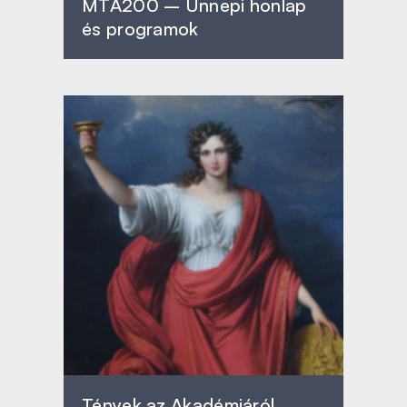
MTA200 – Ünnepi honlap
és programok
Tények az Akadémiáról