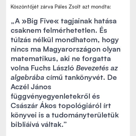
Köszöntőjét zárva Páles Zsolt azt mondta:
„A
»
Big Five
«
tagjainak hatása
csaknem felmérhetetlen. És
túlzás nélkül mondhatom, hogy
nincs ma Magyarországon olyan
matematikus, aki ne forgatta
volna Fuchs László
Bevezetés az
algebrába
című tankönyvét. De
Aczél János
függvényegyenletekről és
Császár Ákos topológiáról írt
könyvei is a tudományterületük
bibliáivá váltak.”