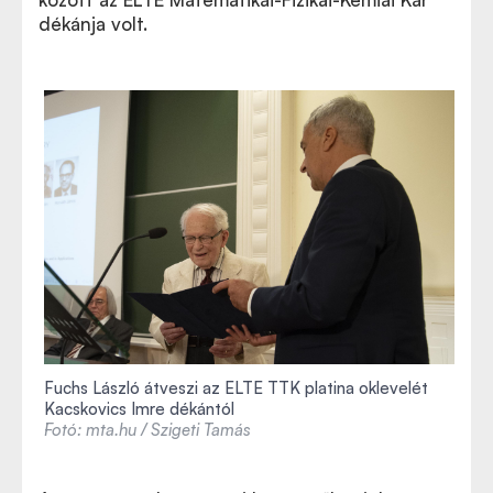
dékánja volt.
Fuchs László átveszi az ELTE TTK platina oklevelét
Kacskovics Imre dékántól
Fotó: mta.hu / Szigeti Tamás