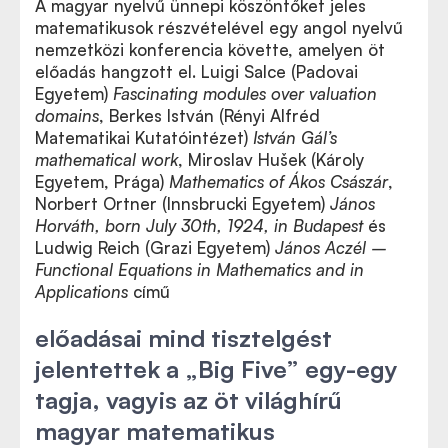
A magyar nyelvű ünnepi köszöntőket jeles
matematikusok részvételével egy angol nyelvű
nemzetközi konferencia követte, amelyen öt
előadás hangzott el. Luigi Salce (Padovai
Egyetem)
Fascinating modules over valuation
domains
, Berkes István (Rényi Alfréd
Matematikai Kutatóintézet)
István Gál’s
mathematical work
, Miroslav Hušek (Károly
Egyetem, Prága)
Mathematics of Ákos Császár
,
Norbert Ortner (Innsbrucki
Egyetem
)
János
Horváth, born July 30th, 1924, in Budapest
és
Ludwig Reich (Grazi
Egyetem
)
János Aczél
–
Functional Equations in Mathematics and in
Applications
című
előadásai mind tisztelgést
jelentettek a „Big Five” egy-egy
tagja, vagyis az öt világhírű
magyar matematikus