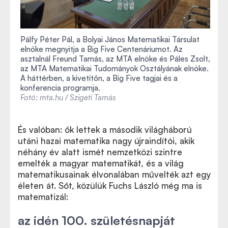
Pálfy Péter Pál, a Bolyai János Matematikai Társulat
elnöke megnyitja a Big Five Centenáriumot. Az
asztalnál Freund Tamás, az MTA elnöke és Páles Zsolt,
az MTA Matematikai Tudományok Osztályának elnöke.
A háttérben, a kivetítőn, a Big Five tagjai és a
konferencia programja.
Fotó: mta.hu / Szigeti Tamás
És valóban: ők lettek a második világháború
utáni hazai matematika nagy újraindítói, akik
néhány év alatt ismét nemzetközi szintre
emelték a magyar matematikát, és a világ
matematikusainak élvonalában művelték azt egy
életen át. Sőt, közülük Fuchs László még ma is
matematizál:
az idén 100. születésnapját