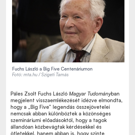
Fuchs László a Big Five Centenáriumon
Fotó: mta.hu / Szigeti Tamás
Páles Zsolt Fuchs László
Magyar Tudomány
ban
megjelent visszaemlékezését idézve elmondta,
hogy a
„Big Five”
legendás összejövetelei
nemcsak abban különböztek a közönséges
szemináriumi előadásoktól, hogy a tagok
állandóan közbevágtak kérdésekkel és
ötletekkel, hanem abban is, hogy szinte