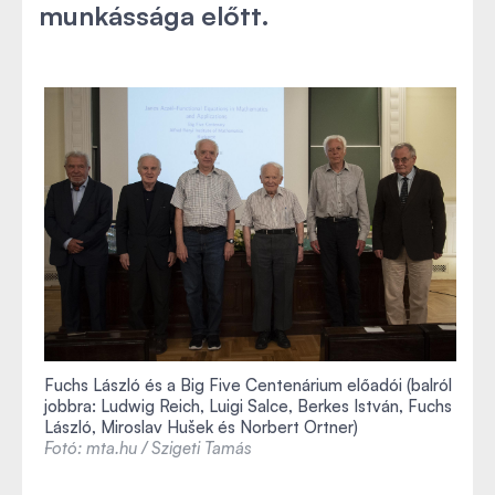
munkássága előtt.
Fuchs László és a Big Five Centenárium előadói (balról
jobbra: Ludwig Reich, Luigi Salce, Berkes István, Fuchs
László, Miroslav Hu
š
ek és Norbert Ortner)
Fotó: mta.hu / Szigeti Tamás