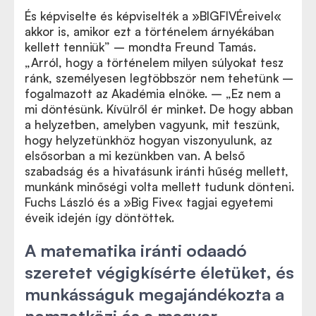
És képviselte és képviselték a »BIGFIVÉreivel«
akkor is, amikor ezt a történelem árnyékában
kellett tenniük” – mondta Freund Tamás.
„Arról, hogy a történelem milyen súlyokat tesz
ránk, személyesen legtöbbször nem tehetünk
–
fogalmazott az Akadémia elnöke
.
– „
Ez nem a
mi döntésünk. Kívülről ér minket. De hogy abban
a helyzetben, amelyben vagyunk, mit teszünk,
hogy helyzetünkhöz hogyan viszonyulunk, az
elsősorban a mi kezünkben van. A belső
szabadság és a hivatásunk iránti hűség mellett,
munkánk minőségi volta mellett tudunk dönteni.
Fuchs László és a
»
Big Five
«
tagjai egyetemi
éveik idején így döntöttek.
A matematika iránti odaadó
szeretet végigkísérte életüket, és
munkásságuk megajándékozta a
nemzetközi és a magyar