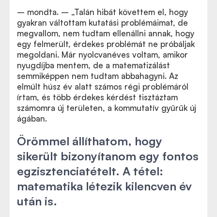
– mondta.
– „
Talán hibát követtem el, hogy
gyakran váltottam kutatási problémáimat, de
megvallom, nem tudtam ellenállni annak, hogy
egy felmerült, érdekes problémát ne próbáljak
megoldani. Már nyolcvanéves voltam, amikor
nyugdíjba mentem, de a matematizálást
semmiképpen nem tudtam abbahagyni. Az
elmúlt húsz év alatt számos régi problémáról
írtam, és több érdekes kérdést tisztáztam
számomra új területen, a kommutatív gyűrűk új
ágában.
Örömmel állíthatom, hogy
sikerült bizonyítanom egy fontos
egzisztenciatételt. A tétel:
matematika létezik kilencven év
után is.