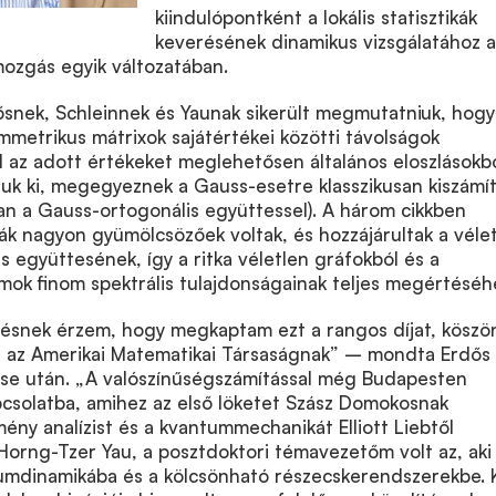
kiindulópontként a lokális statisztikák
keverésének dinamikus vizsgálatához a
ozgás egyik változatában.
ősnek, Schleinnek és Yaunak sikerült megmutatniuk, hogy
mmetrikus mátrixok sajátértékei közötti távolságok
ol az adott értékeket meglehetősen általános eloszlásokb
juk ki, megegyeznek a Gauss-esetre klasszikusan kiszámí
an a Gauss-ortogonális együttessel). A három cikkben
k nagyon gyümölcsözőek voltak, és hozzájárultak a véle
 együttesének, így a ritka véletlen gráfokból és a
ok finom spektrális tulajdonságainak teljes megértéséh
tésnek érzem, hogy megkaptam ezt a rangos díjat, kösz
és az Amerikai Matematikai Társaságnak” – mondta Erdős
lése után. „A valószínűségszámítással még Budapesten
pcsolatba, amihez az első löketet Szász Domokosnak
ny analízist és a kvantummechanikát Elliott Liebtől
Horng-Tzer Yau, a posztdoktori témavezetőm volt az, aki
umdinamikába és a kölcsönható részecskerendszerekbe. 