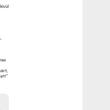
kívül
.
mas
ért,
att”