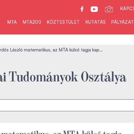
KAPC
MTA
MTA200
KÖZTESTÜLET
KUTATÁS
PÁLYÁZA
rdős László matematikus, az MTA külső tagja kap...
ai Tudományok Osztálya
 matematikus, az MTA külső tagja