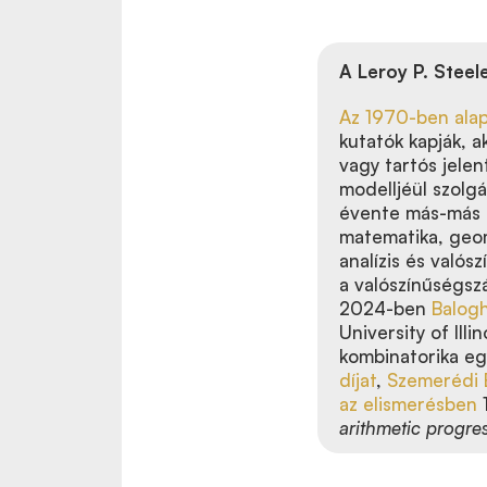
A Leroy P. Steele
Az 1970-ben alapí
kutatók kapják, a
vagy tartós jele
modelljéül szolg
évente más-más t
matematika, geom
analízis és valós
a valószínűségsz
2024-ben
Balogh
University of Il
kombinatorika egy
díjat
,
Szemerédi 
az elismerésben
arithmetic progre