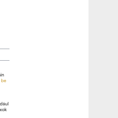
in
 be
ldául
ixok