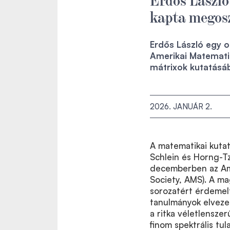
kapta megosz
Erdős László egy o
Amerikai Matematik
mátrixok kutatásáb
2026. JANUÁR 2.
A matematikai kutat
Schlein és Horng-Tz
decemberben az Ame
Society, AMS). A mag
sorozatért érdemelt
tanulmányok elvezet
a ritka véletlensze
finom spektrális tu