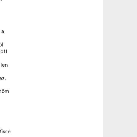
 a
ól
tott
tlen
ez.
önöm
Kissé