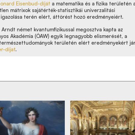
onard Eisenbud-díját
a matematika és a fizika területén 
len mátrixok sajátérték-statisztikái univerzalitási
 igazolása terén elért, áttörést hozó eredményeiért.
Arndt német kvantumfizikussal megosztva kapta az
yos Akadémia (ÖAW) egyik legnagyobb elismerését, a
 természettudományok területén elért eredményekért já
r-díjat
.