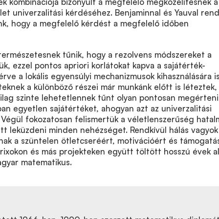
 kombinációja bizonyult a megfelelő megközelítésnek a
let univerzalitási kérdéséhez. Benjaminnal és Yauval rend
nk, hogy a megfelelő kérdést a megfelelő időben
 természetesnek tűnik, hogy a rezolvens módszereket a
k, ezzel pontos apriori korlátokat kapva a sajátérték-
térve a lokális egyensúlyi mechanizmusok kihasználására is
teknek a különböző részei már munkánk előtt is léteztek,
ilag szinte lehetetlennek tűnt olyan pontosan megérteni
n egyetlen sajátértéket, ahogyan azt az univerzalitási
 Végül fokozatosan felismertük a véletlenszerűség hatal
ett leküzdeni minden nehézséget. Rendkívül hálás vagyok
ak a szüntelen ötletcseréért, motivációért és támogatás
rixokon és más projekteken együtt töltött hosszú évek al
gyar matematikus.