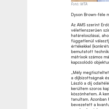
Fotó: MTA
Dyson Brown-féle m
Az AMS szerint Erd
véletlenszerűen szi
határeloszlásai, ah
függetlenül választ
értékekkel (konkrét
bemutatott techniká
mátrixok számos más
kapcsolódó objektum
„Mély megtisztelte
a díjbizottságnak 
László a díj odaíté
kerültem szoros ka
köszönhetem. A kemé
tanultam. Azonban 
bevezetett a kvant