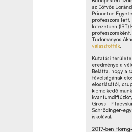
Budapesten szüle
az Eötvös Lorán
Princeton Egyet
professzora lett
Intézetben (IST)
professzoraként.
Tudományos Akad
választották
.
Kutatási területe
eredménye a véle
Belátta, hogy a s
távolságának elos
eloszlásától, csu
kiemelkedő munká
kvantumdiffúziót
Gross–Pitaevski
Schrödinger-egyen
iskolával.
2017-ben Horng-T