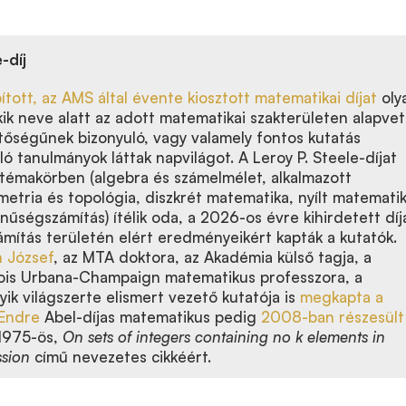
-díj
tott, az AMS által évente kiosztott matematikai díjat
oly
kik neve alatt
az adott matematikai szakterületen
alapvet
ntőségűnek bizonyuló, vagy valamely fontos kutatás
áló
tanulmányok láttak napvilágot
. A Leroy P. Steele-díjat
émakörben (algebra és számelmélet, alkalmazott
etria és topológia, diszkrét matematika, nyílt matematik
zínűségszámítás) ítélik oda, a 2026-os évre kihirdetett díj
ámítás területén elért eredményeikért kapták a kutatók.
 József
, az MTA doktora, az Akadémia külső tagja, a
linois Urbana-Champaign matematikus professzora, a
ik világszerte elismert vezető kutatója is
megkapta a
Endre
Abel-díjas matematikus pedig
2008-ban részesült
1975-ös,
On sets of integers containing no k elements in
ssion
című nevezetes cikkéért.