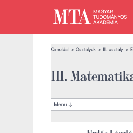
Címoldal
Osztályok
III. osztály
E
III. Matematik
Menü
Erdős László