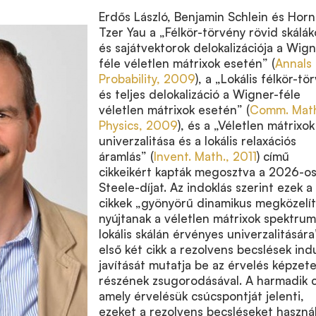
Erdős László, Benjamin Schlein és Hor
Tzer Yau a „Félkör-törvény rövid skálá
és sajátvektorok delokalizációja a Wign
féle véletlen mátrixok esetén” (
Annals 
Probability, 2009
), a „Lokális félkör-tö
és teljes delokalizáció a Wigner-féle
véletlen mátrixok esetén” (
Comm. Mat
Physics, 2009
), és a „Véletlen mátrixok
univerzalitása és a lokális relaxációs
áramlás” (
Invent. Math., 2011
) című
cikkeikért kapták megosztva a 2026-o
Steele-díjat. Az indoklás szerint ezek a
cikkek „gyönyörű dinamikus megközelí
nyújtanak a véletlen mátrixok spektru
lokális skálán érvényes univerzalitására
első két cikk a rezolvens becslések ind
javítását mutatja be az érvelés képzet
részének zsugorodásával. A harmadik c
amely érvelésük csúcspontját jelenti,
ezeket a rezolvens becsléseket használ