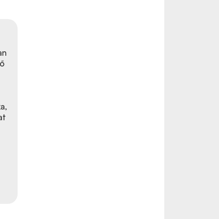
an
ő
a,
at