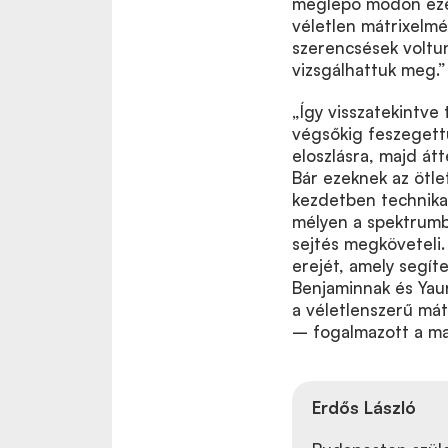
meglepő módon ezek
véletlen mátrixelmé
szerencsések voltu
vizsgálhattuk meg.”
„Így visszatekintve
végsőkig feszegettü
eloszlásra, majd át
Bár ezeknek az ötle
kezdetben technika
mélyen a spektrumba
sejtés megköveteli.
erejét, amely segít
Benjaminnak és Yaun
a véletlenszerű mát
– fogalmazott a ma
Erdős László