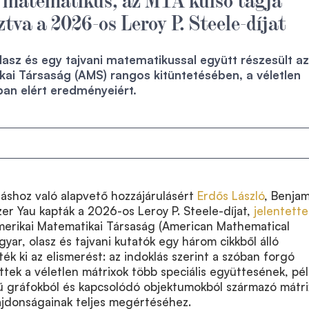
tva a 2026-os Leroy P. Steele-díjat
lasz és egy tajvani matematikussal együtt részesült az
ai Társaság (AMS) rangos kitüntetésében, a véletlen
an elért eredményeiért.
áshoz való alapvető hozzájárulásért
Erdős László
, Benjam
er Yau kapták a 2026-os Leroy P. Steele-díjat,
jelentette
rikai Matematikai Társaság (American Mathematical
yar, olasz és tajvani kutatók egy három cikkből álló
ék ki az elismerést: az indoklás szerint a szóban forgó
tek a véletlen mátrixok több speciális együttesének, pé
rű gráfokból és kapcsolódó objektumokból származó mátr
lajdonságainak teljes megértéséhez.