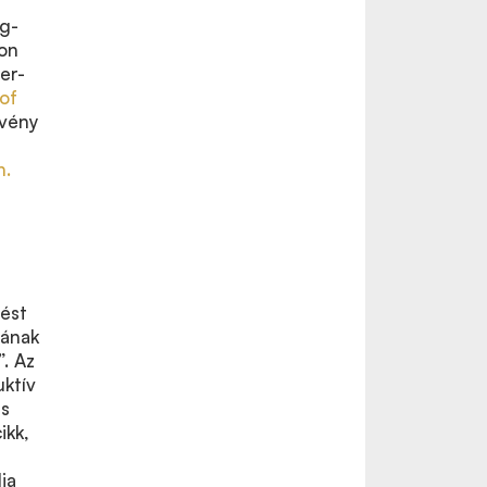
ng-
kon
er-
of
rvény
h.
s
tést
mának
”. Az
uktív
es
ikk,
ja