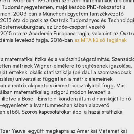
tett 1966-ban. 1990-ben szerzett matematikus diplomá
d Tudományegyetemen, majd később PhD-fokozatot a
emen. 2003-ban a Müncheni Egyetem tanszékvezető
, 2013 óta dolgozik az Osztrák Tudományos és Technológi
 Klosterneuburgban, az Erdős-csoport vezető
 2015 óta az Academia Europaea tagja, valamint az Osztr
émia levelező tagja. 2016-ban
az MTA külső tagjának
 a matematikai fizika és a valószínűségszámítás. Szenzáci
tlen mátrixok Wigner-elmélete fő sejtésének igazolása.
aját értékek lokális statisztikája (például a szomszédosak
zlása) univerzális: független a mátrix elemeinek
pán a mátrix alapvető szimmetriaosztályától függ. Más
iban matematikailag szigorú módon levezeti a
, illetve a Bose–Einstein-kondenzátum dinamikáját leíró
i-egyenletet a kvantummechanikában alapvető
letből. Szoros kapcsolatokat ápol a hazai statfizikai
zer Yauval együtt megkapta az Amerikai Matematikai