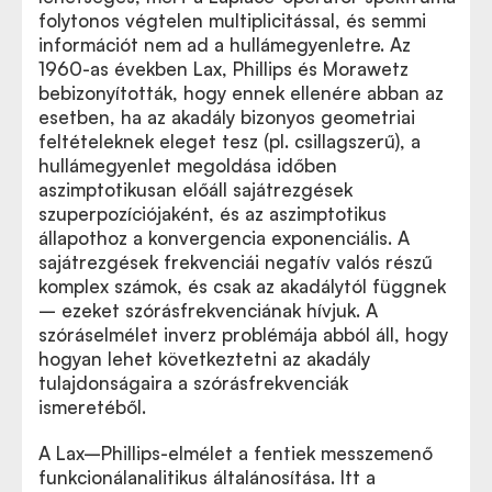
folytonos végtelen multiplicitással, és semmi
információt nem ad a hullámegyenletre. Az
1960-as években Lax, Phillips és Morawetz
bebizonyították, hogy ennek ellenére abban az
esetben, ha az akadály bizonyos geometriai
feltételeknek eleget tesz (pl. csillagszerű), a
hullámegyenlet megoldása időben
aszimptotikusan előáll sajátrezgések
szuperpozíciójaként, és az aszimptotikus
állapothoz a konvergencia exponenciális. A
sajátrezgések frekvenciái negatív valós részű
komplex számok, és csak az akadálytól függnek
– ezeket szórásfrekvenciának hívjuk. A
szóráselmélet inverz problémája abból áll, hogy
hogyan lehet következtetni az akadály
tulajdonságaira a szórásfrekvenciák
ismeretéből.
A Lax–Phillips-elmélet a fentiek messzemenő
funkcionálanalitikus általánosítása. Itt a