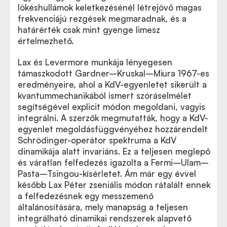
lökéshullámok keletkezésénél létrejövő magas
frekvenciájú rezgések megmaradnak, és a
határérték csak mint gyenge limesz
értelmezhető.
Lax és Levermore munkája lényegesen
támaszkodott Gardner–Kruskal–Miura 1967-es
eredményeire, ahol a KdV-egyenletet sikerült a
kvantummechanikából ismert szóráselmélet
segítségével explicit módon megoldani, vagyis
integrálni. A szerzők megmutatták, hogy a KdV-
egyenlet megoldásfüggvényéhez hozzárendelt
Schrödinger-operátor spektruma a KdV
dinamikája alatt invariáns. Ez a teljesen meglepő
és váratlan felfedezés igazolta a Fermi–Ulam–
Pasta–Tsingou-kísérletet. Ám már egy évvel
később Lax Péter zseniális módon rátalált ennek
a felfedezésnek egy messzemenő
általánosítására, mely manapság a teljesen
integrálható dinamikai rendszerek alapvető