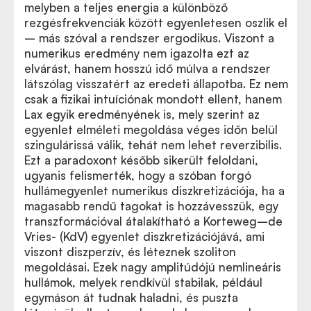
melyben a teljes energia a különböző
rezgésfrekvenciák között egyenletesen oszlik el
– más szóval a rendszer ergodikus. Viszont a
numerikus eredmény nem igazolta ezt az
elvárást, hanem hosszú idő múlva a rendszer
látszólag visszatért az eredeti állapotba. Ez nem
csak a fizikai intuíciónak mondott ellent, hanem
Lax egyik eredményének is, mely szerint az
egyenlet elméleti megoldása véges időn belül
szingulárissá válik, tehát nem lehet reverzibilis.
Ezt a paradoxont később sikerült feloldani,
ugyanis felismerték, hogy a szóban forgó
hullámegyenlet numerikus diszkretizációja, ha a
magasabb rendű tagokat is hozzávesszük, egy
transzformációval átalakítható a Korteweg–de
Vries- (KdV) egyenlet diszkretizációjává, ami
viszont diszperzív, és léteznek szoliton
megoldásai. Ezek nagy amplitúdójú nemlineáris
hullámok, melyek rendkívül stabilak, például
egymáson át tudnak haladni, és puszta