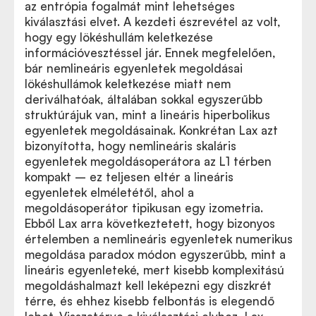
az entrópia fogalmát mint lehetséges
kiválasztási elvet. A kezdeti észrevétel az volt,
hogy egy lökéshullám keletkezése
információvesztéssel jár. Ennek megfelelően,
bár nemlineáris egyenletek megoldásai
lökéshullámok keletkezése miatt nem
deriválhatóak, általában sokkal egyszerűbb
struktúrájuk van, mint a lineáris hiperbolikus
egyenletek megoldásainak. Konkrétan Lax azt
bizonyította, hogy nemlineáris skaláris
egyenletek megoldásoperátora az L1 térben
kompakt – ez teljesen eltér a lineáris
egyenletek elméletétől, ahol a
megoldásoperátor tipikusan egy izometria.
Ebből Lax arra következtetett, hogy bizonyos
értelemben a nemlineáris egyenletek numerikus
megoldása paradox módon egyszerűbb, mint a
lineáris egyenleteké, mert kisebb komplexitású
megoldáshalmazt kell leképezni egy diszkrét
térre, és ehhez kisebb felbontás is elegendő