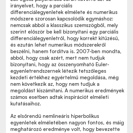
irányelvet, hogy a parciális
differenciálegyenletek elmélete és numerikus
módszere szorosan kapcsolódik egymáshoz:
nemcsak abból a klasszikus szemszögből, mely
szerint először be kell bizonyítani egy parciális
differenciálegyenletről, hogy korrekt kitűzésű,
és ezután lehet numerikus módszerekről
beszélni, hanem fordítva is. 2007-ben mondta,
abból, hogy csak azért, mert nem tudjuk
bizonyítani, hogy az összenyomható Euler-
egyenletrendszernek létezik tetszőleges
kezdeti értékhez egyértelmű megoldása, még
nem következik az, hogy nem tudjuk a
megoldást kiszámítani. A numerikus eredmények
számos esetben adtak inspirációt elméleti
kutatásaihoz.
Az elsőrendű nemlineáris hiperbolikus
egyenletek elméletében nagyon fontos, és máig
meghatározó eredménye volt, hogy bevezette