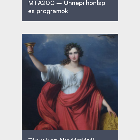
MTA200 – Ünnepi honlap
és programok