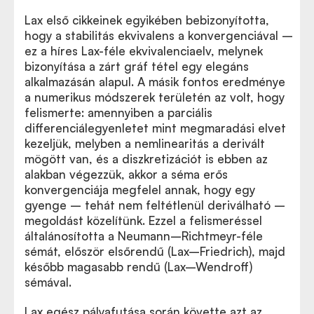
Lax első cikkeinek egyikében bebizonyította,
hogy a stabilitás ekvivalens a konvergenciával –
ez a híres Lax-féle ekvivalenciaelv, melynek
bizonyítása a zárt gráf tétel egy elegáns
alkalmazásán alapul. A másik fontos eredménye
a numerikus módszerek területén az volt, hogy
felismerte: amennyiben a parciális
differenciálegyenletet mint megmaradási elvet
kezeljük, melyben a nemlinearitás a derivált
mögött van, és a diszkretizációt is ebben az
alakban végezzük, akkor a séma erős
konvergenciája megfelel annak, hogy egy
gyenge – tehát nem feltétlenül deriválható –
megoldást közelítünk. Ezzel a felismeréssel
általánosította a Neumann–Richtmeyr-féle
sémát, először elsőrendű (Lax–Friedrich), majd
később magasabb rendű (Lax–Wendroff)
sémával.
Lax egész pályafutása során követte azt az