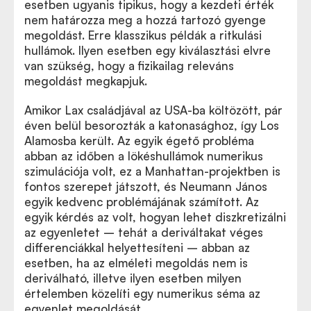
esetben ugyanis tipikus, hogy a kezdeti érték
nem határozza meg a hozzá tartozó gyenge
megoldást. Erre klasszikus példák a ritkulási
hullámok. Ilyen esetben egy kiválasztási elvre
van szükség, hogy a fizikailag releváns
megoldást megkapjuk.
Amikor Lax családjával az USA-ba költözött, pár
éven belül besorozták a katonasághoz, így Los
Alamosba került. Az egyik égető probléma
abban az időben a lökéshullámok numerikus
szimulációja volt, ez a Manhattan-projektben is
fontos szerepet játszott, és Neumann János
egyik kedvenc problémájának számított. Az
egyik kérdés az volt, hogyan lehet diszkretizálni
az egyenletet – tehát a deriváltakat véges
differenciákkal helyettesíteni – abban az
esetben, ha az elméleti megoldás nem is
deriválható, illetve ilyen esetben milyen
értelemben közelíti egy numerikus séma az
egyenlet megoldását.