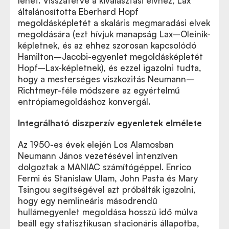
lehet. Visszatérve a kiválasztási elvhez, Lax
általánosította Eberhard Hopf
megoldásképletét a skaláris megmaradási elvek
megoldására (ezt hívjuk manapság Lax–Oleinik-
képletnek, és az ehhez szorosan kapcsolódó
Hamilton–Jacobi-egyenlet megoldásképletét
Hopf–Lax-képletnek), és ezzel igazolni tudta,
hogy a mesterséges viszkozitás Neumann–
Richtmeyr-féle módszere az egyértelmű
entrópiamegoldáshoz konvergál.
Integrálható diszperzív egyenletek elmélete
Az 1950-es évek elején Los Alamosban
Neumann János vezetésével intenzíven
dolgoztak a MANIAC számítógéppel. Enrico
Fermi és Stanislaw Ulam, John Pasta és Mary
Tsingou segítségével azt próbálták igazolni,
hogy egy nemlineáris másodrendű
hullámegyenlet megoldása hosszú idő múlva
beáll egy statisztikusan stacionáris állapotba,