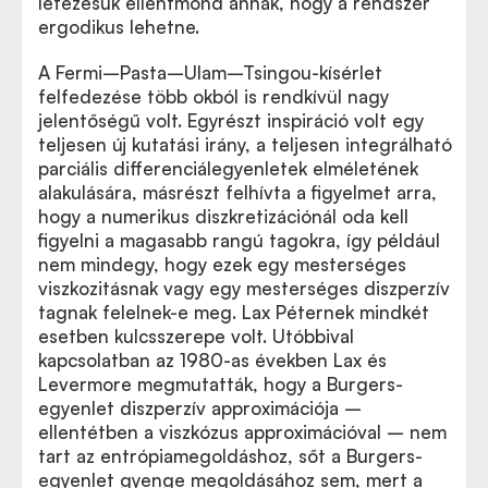
létezésük ellentmond annak, hogy a rendszer
ergodikus lehetne.
A Fermi–Pasta–Ulam–Tsingou-kísérlet
felfedezése több okból is rendkívül nagy
jelentőségű volt. Egyrészt inspiráció volt egy
teljesen új kutatási irány, a teljesen integrálható
parciális differenciálegyenletek elméletének
alakulására, másrészt felhívta a figyelmet arra,
hogy a numerikus diszkretizációnál oda kell
figyelni a magasabb rangú tagokra, így például
nem mindegy, hogy ezek egy mesterséges
viszkozitásnak vagy egy mesterséges diszperzív
tagnak felelnek-e meg. Lax Péternek mindkét
esetben kulcsszerepe volt. Utóbbival
kapcsolatban az 1980-as években Lax és
Levermore megmutatták, hogy a Burgers-
egyenlet diszperzív approximációja –
ellentétben a viszkózus approximációval – nem
tart az entrópiamegoldáshoz, sőt a Burgers-
egyenlet gyenge megoldásához sem, mert a