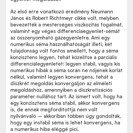
Az első erre vonatkozó eredmény Neumann
János és Robert Richtmeyr cikke volt, melyben
bevezették a mesterséges viszkozitás fogalmát,
valamint egy véges differenciaegyenlet-sémát
az összenyomható gázegyenletre. Ami egy
numerikus séma használhatóságát illeti, két
tulajdonság volt fontos amellett, hogy a séma
konzisztens legyen, tehát közelítse a parciális
differenciálegyenletet: legyen stabil, vagyis kis
numerikus hibák a séma során ne nőjenek korlát
nélkül, valamint legyen konvergens, tehát a
diszkrét megoldás konvergáljon az elméleti
megoldáshoz, amennyiben a diszkretizációs
paraméter nullához tart. Az ismert volt, hogy ha
egy konzisztens séma stabil, akkor konvergens
is, de ennek megfordítottja nem volt
nyilvánvaló – akkoriban többen úgy gondolták,
hogy egy instabil séma is lehet konvergens, ha
a numerikus hiba eléggé pici.