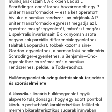
munkájának számít. A cikkben Lax az L
Schrödinger-operátorhoz hozzárendelt egy P
unitér transzformációt – ezt a két operátort
hívjuk a dinamikus rendszer Lax-párjának. A P
unitér transzformáció egyrészt megadja az L
operátor mozgásegyenletét, másrészt megőrzi
L spektrális invariánsait. E cikk nyomán azóta
nagyon sok parciális differenciálegyenlethez
találtak Lax-párokat, többek között a sine-
Gordon-egyenlethez, a harmadfokú nemlineáris
Schrödinger-egyenlethez, a Benjamin–Ono-
egyenlethez és számos más dinamikus
rendszerhez, például a Toda-rácshoz.
Hullámegyenletek szingularitásainak terjedése
és szóráselmélete
A klasszikus lineáris hullámegyenlet egyik
alapvető tulajdonsága, hogy egy adott pontból
kiinduló perturbáció karakterisztikus felületek
mentén bikarakterisztikus sugarak irányában