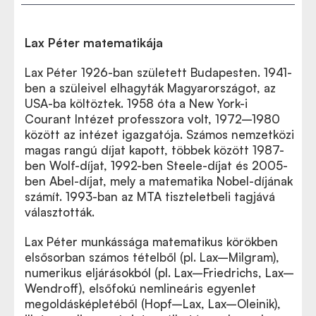
Lax Péter matematikája
Lax Péter 1926-ban született Budapesten. 1941-
ben a szüleivel elhagyták Magyarországot, az
USA-ba költöztek. 1958 óta a New York-i
Courant Intézet professzora volt, 1972–1980
között az intézet igazgatója. Számos nemzetközi
magas rangú díjat kapott, többek között 1987-
ben Wolf-díjat, 1992-ben Steele-díjat és 2005-
ben Abel-díjat, mely a matematika Nobel-díjának
számít. 1993-ban az MTA tiszteletbeli tagjává
választották.
Lax Péter munkássága matematikus körökben
elsősorban számos tételből (pl. Lax–Milgram),
numerikus eljárásokból (pl. Lax–Friedrichs, Lax–
Wendroff), elsőfokú nemlineáris egyenlet
megoldásképletéből (Hopf–Lax, Lax–Oleinik),