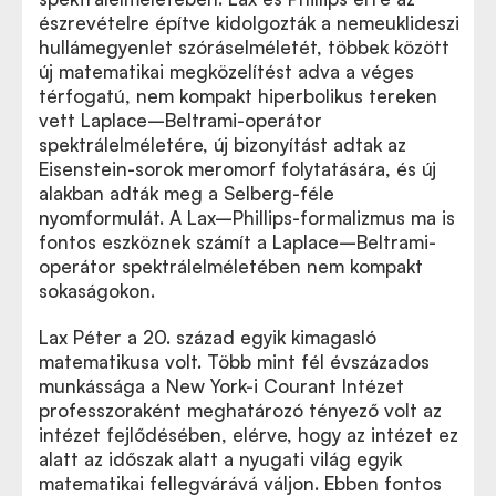
észrevételre építve kidolgozták a nemeuklideszi
hullámegyenlet szóráselméletét, többek között
új matematikai megközelítést adva a véges
térfogatú, nem kompakt hiperbolikus tereken
vett Laplace–Beltrami-operátor
spektrálelméletére, új bizonyítást adtak az
Eisenstein-sorok meromorf folytatására, és új
alakban adták meg a Selberg-féle
nyomformulát. A Lax–Phillips-formalizmus ma is
fontos eszköznek számít a Laplace–Beltrami-
operátor spektrálelméletében nem kompakt
sokaságokon.
Lax Péter a 20. század egyik kimagasló
matematikusa volt. Több mint fél évszázados
munkássága a New York-i Courant Intézet
professzoraként meghatározó tényező volt az
intézet fejlődésében, elérve, hogy az intézet ez
alatt az időszak alatt a nyugati világ egyik
matematikai fellegvárává váljon. Ebben fontos