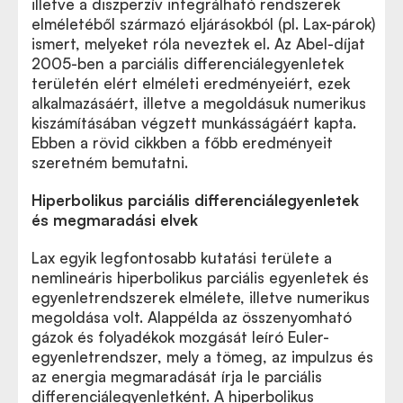
illetve a diszperzív integrálható rendszerek
elméletéből származó eljárásokból (pl. Lax-párok)
ismert, melyeket róla neveztek el. Az Abel-díjat
2005-ben a parciális differenciálegyenletek
területén elért elméleti eredményeiért, ezek
alkalmazásáért, illetve a megoldásuk numerikus
kiszámításában végzett munkásságáért kapta.
Ebben a rövid cikkben a főbb eredményeit
szeretném bemutatni.
Hiperbolikus parciális differenciálegyenletek
és megmaradási elvek
Lax egyik legfontosabb kutatási területe a
nemlineáris hiperbolikus parciális egyenletek és
egyenletrendszerek elmélete, illetve numerikus
megoldása volt. Alappélda az összenyomható
gázok és folyadékok mozgását leíró Euler-
egyenletrendszer, mely a tömeg, az impulzus és
az energia megmaradását írja le parciális
differenciálegyenletként. A hiperbolikus