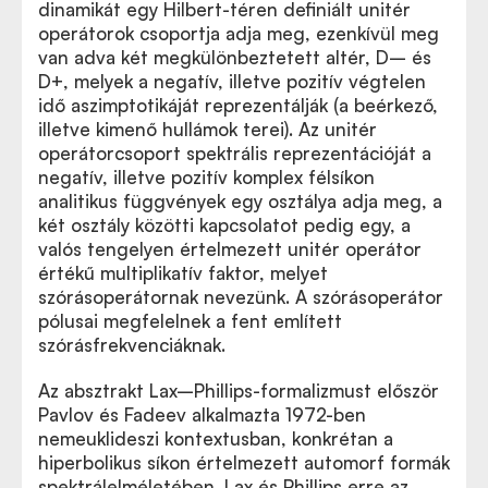
dinamikát egy Hilbert-téren definiált unitér
operátorok csoportja adja meg, ezenkívül meg
van adva két megkülönbeztetett altér, D– és
D+, melyek a negatív, illetve pozitív végtelen
idő aszimptotikáját reprezentálják (a beérkező,
illetve kimenő hullámok terei). Az unitér
operátorcsoport spektrális reprezentációját a
negatív, illetve pozitív komplex félsíkon
analitikus függvények egy osztálya adja meg, a
két osztály közötti kapcsolatot pedig egy, a
valós tengelyen értelmezett unitér operátor
értékű multiplikatív faktor, melyet
szórásoperátornak nevezünk. A szórásoperátor
pólusai megfelelnek a fent említett
szórásfrekvenciáknak.
Az absztrakt Lax–Phillips-formalizmust először
Pavlov és Fadeev alkalmazta 1972-ben
nemeuklideszi kontextusban, konkrétan a
hiperbolikus síkon értelmezett automorf formák
spektrálelméletében. Lax és Phillips erre az