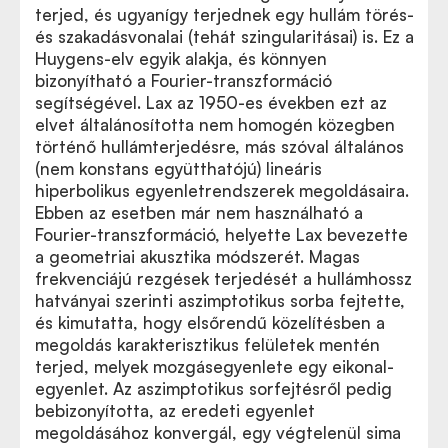
terjed, és ugyanígy terjednek egy hullám törés-
és szakadásvonalai (tehát szingularitásai) is. Ez a
Huygens-elv egyik alakja, és könnyen
bizonyítható a Fourier-transzformáció
segítségével. Lax az 1950-es években ezt az
elvet általánosította nem homogén közegben
történő hullámterjedésre, más szóval általános
(nem konstans együtthatójú) lineáris
hiperbolikus egyenletrendszerek megoldásaira.
Ebben az esetben már nem használható a
Fourier-transzformáció, helyette Lax bevezette
a geometriai akusztika módszerét. Magas
frekvenciájú rezgések terjedését a hullámhossz
hatványai szerinti aszimptotikus sorba fejtette,
és kimutatta, hogy elsőrendű közelítésben a
megoldás karakterisztikus felületek mentén
terjed, melyek mozgásegyenlete egy eikonal-
egyenlet. Az aszimptotikus sorfejtésről pedig
bebizonyította, az eredeti egyenlet
megoldásához konvergál, egy végtelenül sima