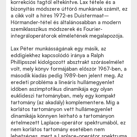
korrekciós tagtól eltekintve. Lax tétele és a
bizonyítás módszere úttörő munkának számít, ez
a cikk volt a híres 1972-es Duistermaat–
Hörmander-tétel és általánosabban a modern
szemiklasszikus módszerek és Fourier-
integráloperátorok elméletének megalapozója.
Lax Péter munkásságának egy másik, az
eddigiekhez kapcsolódó iránya a Ralph
Phillipsszel kidolgozott absztrakt szóráselmélet
volt, mely könyv formájában először 1967-ben, a
második kiadás pedig 1989-ben jelent meg. Az
eredeti probléma a lineáris hullámegyenlet
időben aszimptotikus dinamikája egy olyan
euklideszi tartományban, mely egy kompakt
tartomány (az akadály) komplementere. Míg a
korlátos tartományon vett hullámegyenlet
dinamikája könnyen leírható a tartományon
értelmezett Laplace-operátor spektrumából, ez
nem korlátos tartomány esetében nem
lehetséges, mert a Laplace-operátor spektruma