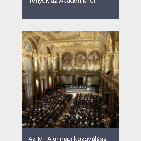
Tények az Akadémiáról
Az MTA ünnepi közgyűlése