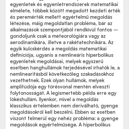
egyenletek és egyenletrendszerek matematikai
elmélete, többek között megadott kezdeti érték
és peremérték mellett egyértelmű megoldás
létezése, máig megoldatlan probléma, bár az
alkalmazások szempontjából rendkívül fontos –
gondoljunk csak a meteorológiára vagy az
aerodinamikára, illetve a rakétatechnikára. Az
egyik kulcskérdés a megoldás matematikai
definíciója, ugyanis a nemlineáris hiperbolikus
egyenletek megoldásai, melyek egyszerű
esetben hanghullámok terjedésével írhatók le, a
nemlinearitásból következőleg szakadásokhoz
vezethetnek. Ezek olyan hullámok, melyek
amplitúdója egy törésvonal mentén elveszti
folytonosságát. A legismertebb példa erre egy
lökéshullám. Ilyenkor, mivel a megoldás
klasszikus értelemben nem deriválható, gyenge
megoldásokról kell beszélni. Ebben az esetben
viszont felmerül egy nehéz probléma: a gyenge
megoldások egyértelműsége. A hiperbolikus