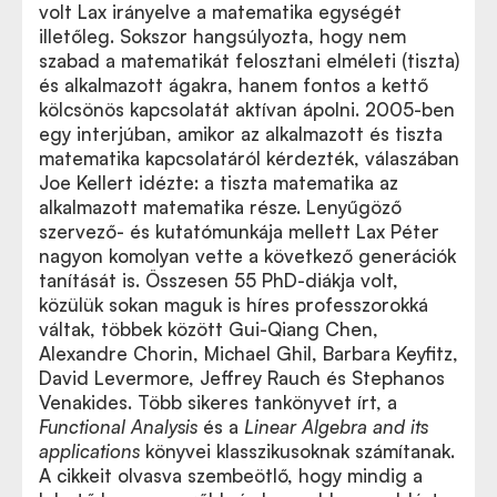
volt Lax irányelve a matematika egységét
illetőleg. Sokszor hangsúlyozta, hogy nem
szabad a matematikát felosztani elméleti (tiszta)
és alkalmazott ágakra, hanem fontos a kettő
kölcsönös kapcsolatát aktívan ápolni. 2005-ben
egy interjúban, amikor az alkalmazott és tiszta
matematika kapcsolatáról kérdezték, válaszában
Joe Kellert idézte: a tiszta matematika az
alkalmazott matematika része. Lenyűgöző
szervező- és kutatómunkája mellett Lax Péter
nagyon komolyan vette a következő generációk
tanítását is. Összesen 55 PhD-diákja volt,
közülük sokan maguk is híres professzorokká
váltak, többek között Gui-Qiang Chen,
Alexandre Chorin, Michael Ghil, Barbara Keyfitz,
David Levermore, Jeffrey Rauch és Stephanos
Venakides. Több sikeres tankönyvet írt, a
Functional Analysis
és a
Linear Algebra and its
applications
könyvei klasszikusoknak számítanak.
A cikkeit olvasva szembeötlő, hogy mindig a