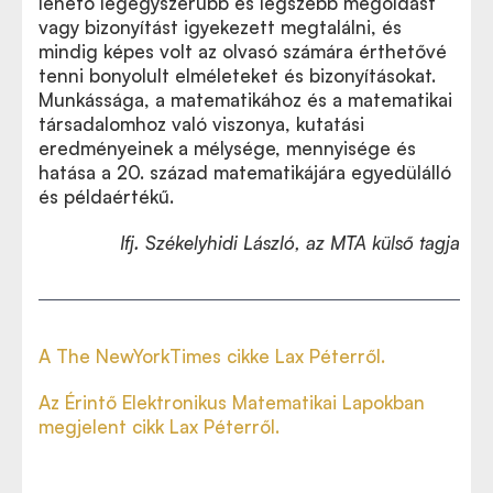
lehető legegyszerűbb és legszebb megoldást
vagy bizonyítást igyekezett megtalálni, és
mindig képes volt az olvasó számára érthetővé
tenni bonyolult elméleteket és bizonyításokat.
Munkássága, a matematikához és a matematikai
társadalomhoz való viszonya, kutatási
eredményeinek a mélysége, mennyisége és
hatása a 20. század matematikájára egyedülálló
és példaértékű.
Ifj. Székelyhidi László, az MTA külső tagja
A The NewYorkTimes cikke Lax Péterről.
Az Érintő Elektronikus Matematikai Lapokban
megjelent cikk Lax Péterről.