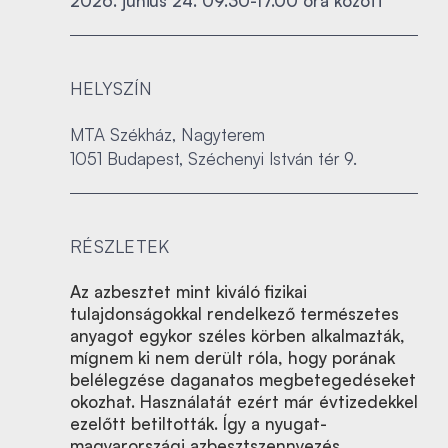
2026. június 24. 09.30-17.00 óra között
HELYSZÍN
MTA Székház, Nagyterem
1051 Budapest, Széchenyi István tér 9.
RÉSZLETEK
Az azbesztet mint kiváló fizikai
tulajdonságokkal rendelkező természetes
anyagot egykor széles körben alkalmazták,
mígnem ki nem derült róla, hogy porának
belélegzése daganatos megbetegedéseket
okozhat. Használatát ezért már évtizedekkel
ezelőtt betiltották. Így a nyugat-
magyarországi azbesztszennyezés