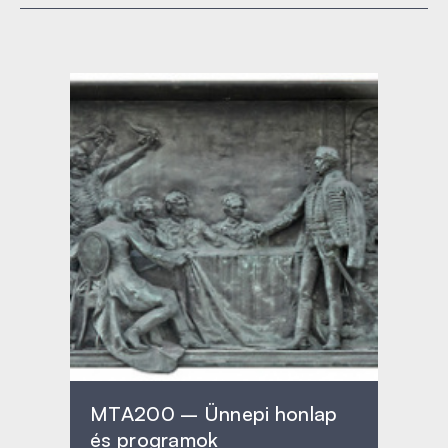
MTA200 – Ünnepi honlap
és programok