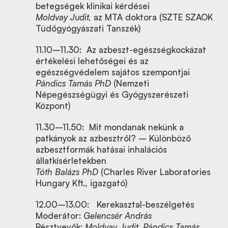
betegségek klinikai kérdései
Moldvay Judit,
az MTA doktora (SZTE SZAOK
Tüdőgyógyászati Tanszék)
11.10–11.30: Az azbeszt-egészségkockázat
értékelési lehetőségei és az
egészségvédelem sajátos szempontjai
Pándics Tamás PhD
(Nemzeti
Népegészségügyi és Gyógyszerészeti
Központ)
11.30–11.50: Mit mondanak nekünk a
patkányok az azbesztről? – Különböző
azbesztformák hatásai inhalációs
állatkísérletekben
Tóth Balázs PhD
(Charles River Laboratories
Hungary Kft., igazgató)
12.00–13.00: Kerekasztal-beszélgetés
Moderátor:
Gelencsér András
Résztvevők:
Moldvay Judit, Pándics Tamás,