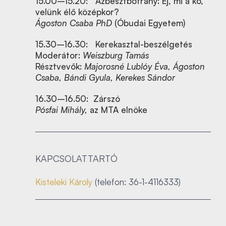
15.00–15.20: Azbesztbotrány: Ej, mi a kő,
velünk élő középkor?
Ágoston Csaba PhD
(Óbudai Egyetem)
15.30–16.30: Kerekasztal-beszélgetés
Moderátor:
Weiszburg Tamás
Résztvevők:
Majorosné Lublóy Éva, Ágoston
Csaba, Bándi Gyula, Kerekes Sándor
16.30–16.50: Zárszó
Pósfai Mihály,
az MTA elnöke
KAPCSOLATTARTÓ
Kisteleki Károly
(telefon: 36-1-4116333)