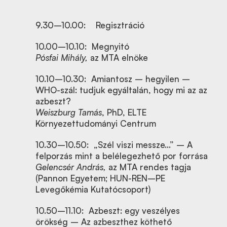
9.30–10.00: Regisztráció
10.00–10.10: Megnyitó
Pósfai Mihály,
az MTA elnöke
10.10–10.30: Amiantosz – hegyilen –
WHO-szál: tudjuk egyáltalán, hogy mi az az
azbeszt?
Weiszburg Tamás
, PhD, ELTE
Környezettudományi Centrum
10.30–10.50: „Szél viszi messze…” – A
felporzás mint a belélegezhető por forrása
Gelencsér András,
az MTA rendes tagja
(Pannon Egyetem; HUN-REN–PE
Levegőkémia Kutatócsoport)
10.50–11.10: Azbeszt: egy veszélyes
örökség – Az azbeszthez köthető