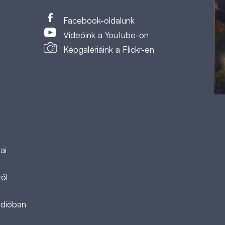
t
Facebook-oldalunk
Videóink a Youtube-on
Képgalériáink a Flickr-en
ai
ől
ádióban