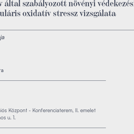
av által szabályozott növényi védekezés
uláris oxidatív stressz vizsgálata
ja
ra
ós Központ - Konferenciaterem, II. emelet
s u. 1.