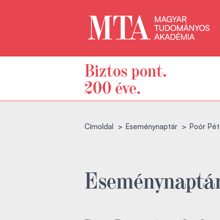
Címoldal
Eseménynaptár
Poór Péte
Eseménynaptá