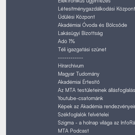
Elektronikus ügyintézés
Létesítménygazdálkodási Közpon
Üdülési Központ
Akadémiai Óvoda és Bölcsőde
Lakásügyi Bizottság
Adó 1%
Téli igazgatási szünet
------------
Hírarchívum
Magyar Tudomány
Akadémiai Értesítő
Az MTA testületeinek állásfoglalás
Youtube-csatornánk
Képek az Akadémia rendezvényeir
Székfoglalók felvételei
Szigma - a holnap világa az InfoR
MTA Podcast