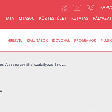
KAPC
MTA
MTA200
KÖZTESTÜLET
KUTATÁS
PÁLYÁZA
HÍRLEVÉL
KIÁLLÍTÁSOK
IDŐVONAL
PROGRAMOK
FILMEK
r: A szalicilsav által szabályozott növ...
r