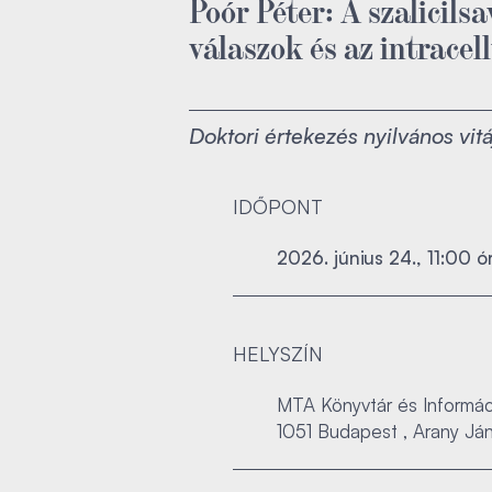
Poór Péter: A szalicils
válaszok és az intracell
Doktori értekezés nyilvános vitá
IDŐPONT
2026. június 24., 11:00 ó
HELYSZÍN
MTA Könyvtár és Informáci
1051 Budapest , Arany Jáno