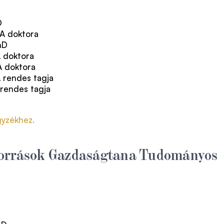
D
TA doktora
hD
A doktora
A doktora
 rendes tagja
 rendes tagja
gyzékhez.
orrások Gazdaságtana Tudományos