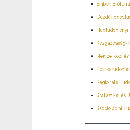
Emberi Erőfor
Gazdálkodástu
Hadtudományi 
Közgazdaság-t
Nemzetközi és
Politikatudomán
Regionális Tud
Statisztikai é
Szociológiai T