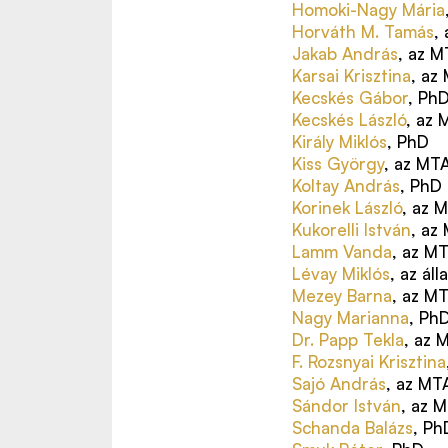
Homoki-Nagy Mária
Horváth M. Tamás
,
Jakab András
, az 
Karsai Krisztina
, az
Kecskés Gábor
, Ph
Kecskés László
, az 
Király Miklós
, PhD
Kiss György
, az MT
Koltay András
, PhD
Korinek László
, az 
Kukorelli István
, az
Lamm Vanda
, az M
Lévay Miklós
, az ál
Mezey Barna
, az M
Nagy Marianna
, Ph
Dr. Papp Tekla
, az 
F. Rozsnyai Krisztina
Sajó András
, az MT
Sándor István
, az 
Schanda Balázs
, Ph