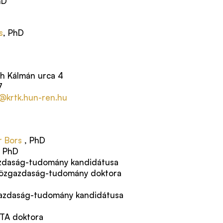
hD
s
, PhD
h Kálmán urca 4
7
s@krtk.hun-ren.hu
r Bors
, PhD
, PhD
azdaság-tudomány kandidátusa
közgazdaság-tudomány doktora
gazdaság-tudomány kandidátusa
MTA doktora