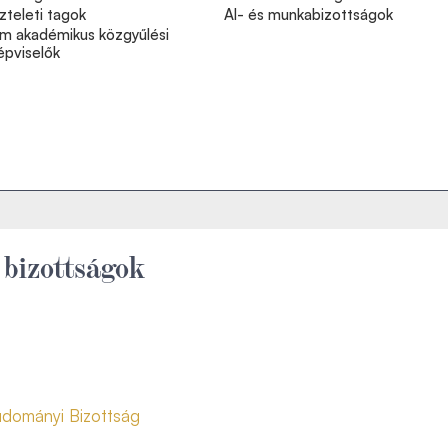
zteleti tagok
Al- és munkabizottságok
m akadémikus közgyűlési
épviselők
bizottságok
udományi Bizottság