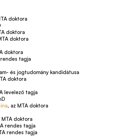
MTA doktora
D
TA doktora
 MTA doktora
TA doktora
 rendes tagja
llam- és jogtudomány kandidátusa
MTA doktora
A levelező tagja
PhD
ina
, az MTA doktora
z MTA doktora
TA rendes tagja
TA rendes tagja