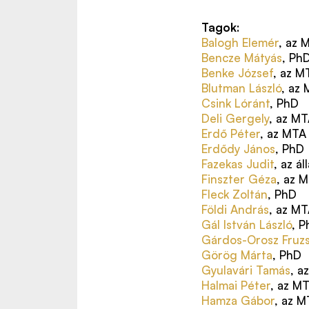
Tagok
:
Balogh Elemér
, az 
Bencze Mátyás
, Ph
Benke József
, az M
Blutman László
, az
Csink Lóránt
, PhD
Deli Gergely
, az M
Erdő Péter
, az MTA
Erdődy János
, PhD
Fazekas Judit
, az á
Finszter Géza
, az 
Fleck Zoltán
, PhD
Földi András
, az MT
Gál István László
, 
Gárdos-Orosz Fruzs
Görög Márta
, PhD
Gyulavári Tamás
, a
Halmai Péter
, az M
Hamza Gábor
, az M