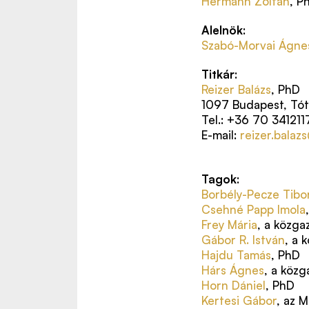
Hermann Zoltán
, P
Alelnök
:
Szabó-Morvai Ágne
Titkár
:
Reizer Balázs
, PhD
1097 Budapest, Tót
Tel.: +36 70 341211
E-mail:
reizer.balaz
Tagok
:
Borbély-Pecze Tibo
Csehné Papp Imola
Frey Mária
, a közg
Gábor R. István
, a 
Hajdu Tamás
, PhD
Hárs Ágnes
, a köz
Horn Dániel
, PhD
Kertesi Gábor
, az 