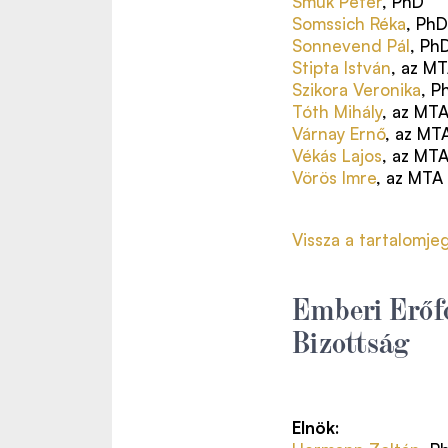
Smuk Péter
, PhD
Somssich Réka
, PhD
Sonnevend Pál
, Ph
Stipta István
, az M
Szikora Veronika
, P
Tóth Mihály
, az MT
Várnay Ernő
, az MT
Vékás Lajos
, az MTA
Vörös Imre
, az MTA
Vissza a tartalomje
Emberi Erőf
Bizottság
Elnök
: