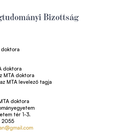
ogtudományi Bizottság
 doktora
A doktora
az MTA doktora
 az MTA levelező tagja
 MTA doktora
dományegyetem
etem tér 1-3.
 / 2055
van@gmail.com