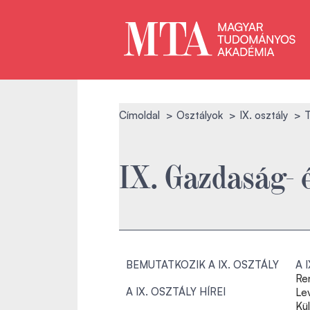
Címoldal
Osztályok
IX. osztály
T
IX. Gazdaság- 
BEMUTATKOZIK A IX. OSZTÁLY
A 
Re
A IX. OSZTÁLY HÍREI
Le
Kü