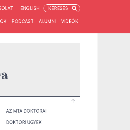
SOLAT
ENGLISH
KERESÉS
TOK
PODCAST
ALUMNI
VIDEÓK
ya
AZ MTA DOKTORAI
DOKTORI ÜGYEK