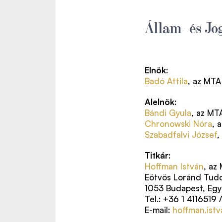
Állam- és J
Elnök
:
Badó Attila
, az MTA
Alelnök
:
Bándi Gyula
, az MT
Chronowski Nóra
, 
Szabadfalvi József
,
Titkár
:
Hoffman István
, az
Eötvös Loránd Tu
1053 Budapest, Egy
Tel.: +36 1 4116519
E-mail:
hoffman.ist