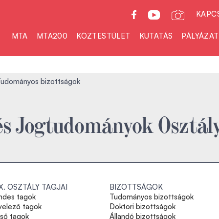
KAPC
MTA
MTA200
KÖZTESTÜLET
KUTATÁS
PÁLYÁZA
udományos bizottságok
és Jogtudományok Osztál
IX. OSZTÁLY TAGJAI
BIZOTTSÁGOK
ndes tagok
Tudományos bizottságok
velező tagok
Doktori bizottságok
lső tagok
Állandó bizottságok