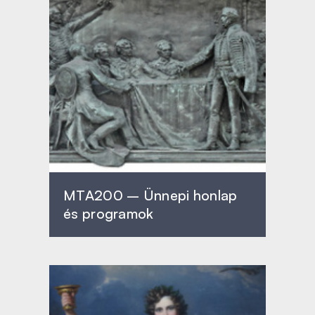
MTA200 – Ünnepi honlap
és programok