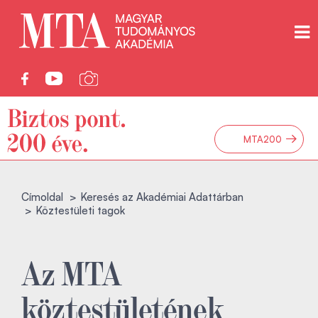
→
MTA200
Címoldal
Keresés az Akadémiai Adattárban
Köztestületi tagok
Az MTA
köztestületének