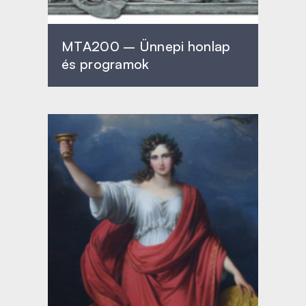
MTA200 – Ünnepi honlap
és programok