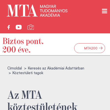
→
MTA200
Címoldal
Keresés az Akadémiai Adattárban
Köztestületi tagok
Az MTA
köztestületének