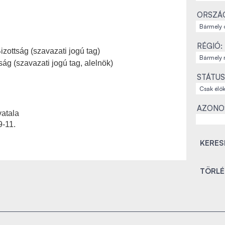
ORSZÁ
RÉGIÓ:
izottság (szavazati jogú tag)
ág (szavazati jogú tag, alelnök)
STÁTUS
AZONO
vatala
9-11.