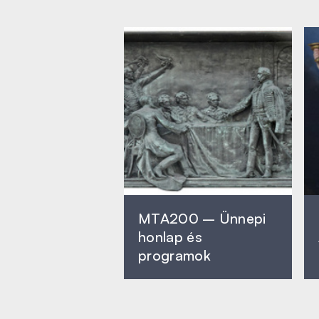
MTA200 – Ünnepi
honlap és
programok