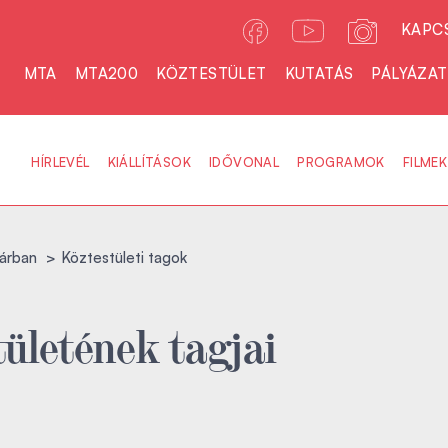
KAPC
MTA
MTA200
KÖZTESTÜLET
KUTATÁS
PÁLYÁZA
HÍRLEVÉL
KIÁLLÍTÁSOK
IDŐVONAL
PROGRAMOK
FILMEK
árban
Köztestületi tagok
ületének tagjai