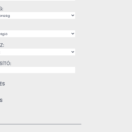
G:
Z:
SÍTÓ: