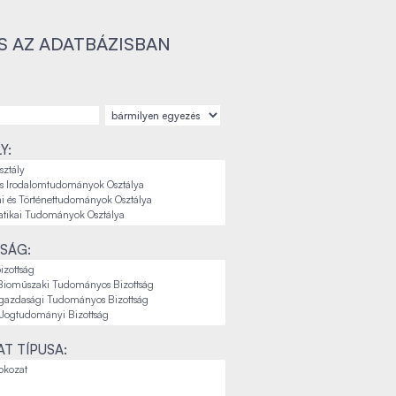
S AZ ADATBÁZISBAN
Y:
SÁG:
T TÍPUSA: