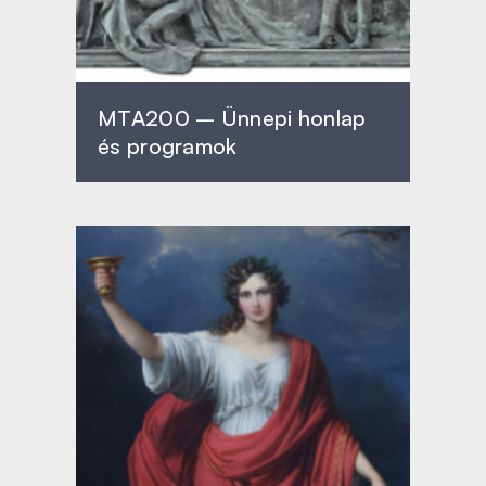
MTA200 – Ünnepi honlap
és programok