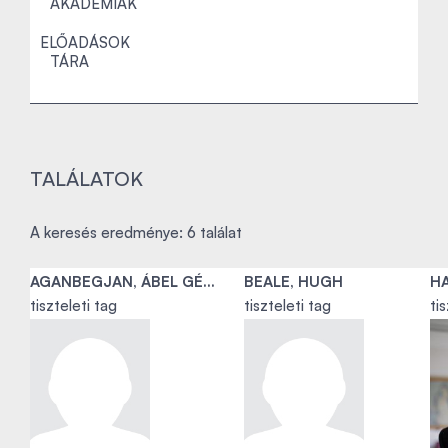
AKADÉMIÁK
ELŐADÁSOK
TÁRA
TALÁLATOK
A keresés eredménye: 6 találat
AGANBEGJAN, ÁBEL GÉZOVICS
BEALE, HUGH
HA
tiszteleti tag
tiszteleti tag
ti