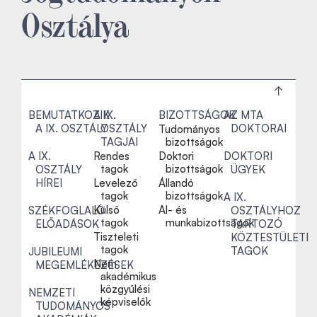
Osztálya
BEMUTATKOZIK
A IX.
BIZOTTSÁGOK
AZ MTA
A IX. OSZTÁLY
OSZTÁLY
DOKTORAI
Tudományos
TAGJAI
bizottságok
A IX.
Rendes
Doktori
DOKTORI
tagok
bizottságok
OSZTÁLY
ÜGYEK
HÍREI
Levelező
Állandó
tagok
bizottságok
A IX.
Külső
Al- és
SZÉKFOGLALÓ
OSZTÁLYHOZ
tagok
munkabizottságok
ELŐADÁSOK
TARTOZÓ
Tiszteleti
KÖZTESTÜLETI
tagok
TAGOK
JUBILEUMI
Nem
MEGEMLÉKEZÉSEK
akadémikus
közgyűlési
NEMZETI
képviselők
TUDOMÁNYOS