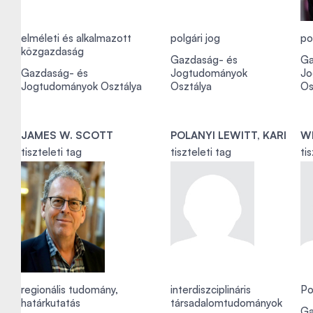
elméleti és alkalmazott
polgári jog
po
közgazdaság
Gazdaság- és
Ga
Gazdaság- és
Jogtudományok
Jo
Jogtudományok Osztálya
Osztálya
Os
JAMES W. SCOTT
POLANYI LEWITT, KARI
W
tiszteleti tag
tiszteleti tag
ti
regionális tudomány,
interdiszciplináris
Po
határkutatás
társadalomtudományok
Ga