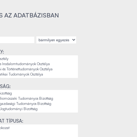
S AZ ADATBÁZISBAN
Y:
SÁG:
T TÍPUSA: