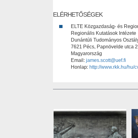
ELÉRHETŐSÉGEK
ELTE Közgazdaság- és Region
Regionális Kutatások Intézete
Dunántúli Tudományos Osztál
7621 Pécs, Papnövelde utca 2
Magyarország
Email:
james.scott@uef.fi
Honlap:
http://www.rkk.hu/hu/c