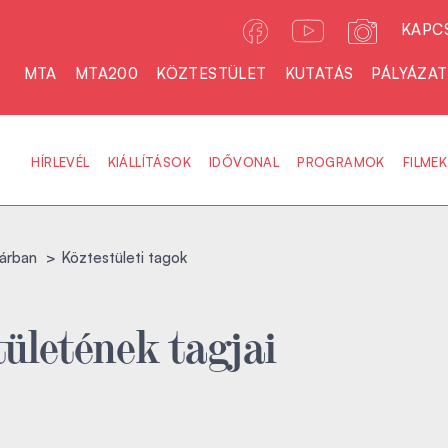
KAPC
MTA
MTA200
KÖZTESTÜLET
KUTATÁS
PÁLYÁZA
HÍRLEVÉL
KIÁLLÍTÁSOK
IDŐVONAL
PROGRAMOK
FILMEK
árban
Köztestületi tagok
ületének tagjai