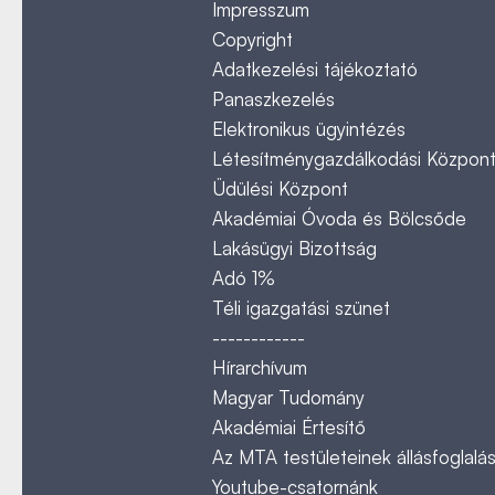
Impresszum
Copyright
Adatkezelési tájékoztató
Panaszkezelés
Elektronikus ügyintézés
Létesítménygazdálkodási Közpon
Üdülési Központ
Akadémiai Óvoda és Bölcsőde
Lakásügyi Bizottság
Adó 1%
Téli igazgatási szünet
------------
Hírarchívum
Magyar Tudomány
Akadémiai Értesítő
Az MTA testületeinek állásfoglalás
Youtube-csatornánk