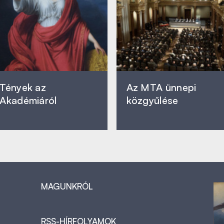
Tények az
Az MTA ünnepi
Akadémiáról
közgyűlése
MAGUNKRÓL
RSS-HÍRFOLYAMOK