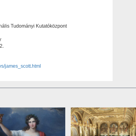
ális Tudományi Kutatóközpont
y
2.
vs/james_scott.html