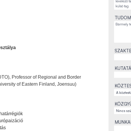
TUDOM
sztálya
SZAKTE
KUTATÁ
O), Professor of Regional and Border
University of Eastern Finland, Joensuu)
KÖZTES
KÖZGYŰ
határrégiók
európaizáció
MUNKAH
tás