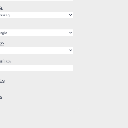
G:
Z:
SÍTÓ: