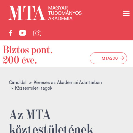
→
MTA200
Címoldal
Keresés az Akadémiai Adattárban
Köztestületi tagok
Az MTA
köztestületének