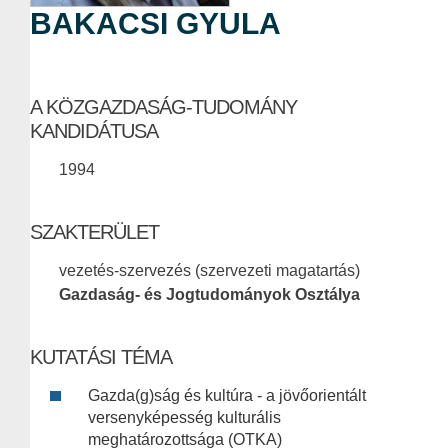
BAKACSI GYULA
A KÖZGAZDASÁG-TUDOMÁNY
KANDIDÁTUSA
1994
SZAKTERÜLET
vezetés-szervezés (szervezeti magatartás)
Gazdaság- és Jogtudományok Osztálya
KUTATÁSI TÉMA
Gazda(g)ság és kultúra - a jövőorientált
versenyképesség kulturális
meghatározottsága (OTKA)