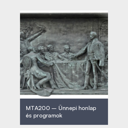
MTA200 – Ünnepi honlap
és programok