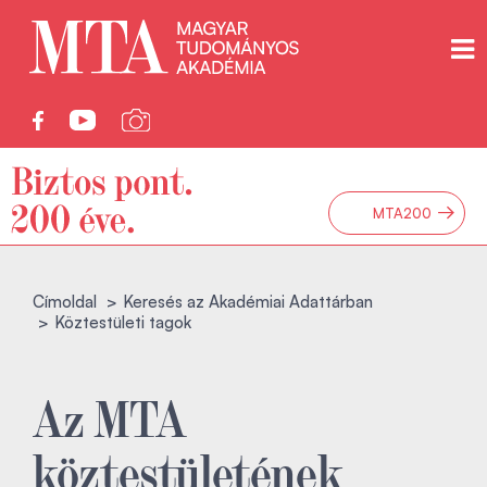
→
MTA200
Címoldal
Keresés az Akadémiai Adattárban
Köztestületi tagok
Az MTA
köztestületének