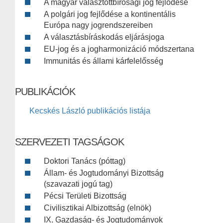
A magyar választottbírósági jog fejlődése
A polgári jog fejlődése a kontinentális
Európa nagy jogrendszereiben
A választásbíráskodás eljárásjoga
EU-jog és a jogharmonizáció módszertana
Immunitás és állami kárfelelősség
PUBLIKÁCIÓK
Kecskés László publikációs listája
SZERVEZETI TAGSÁGOK
Doktori Tanács (póttag)
Állam- és Jogtudományi Bizottság
(szavazati jogú tag)
Pécsi Területi Bizottság
Civilisztikai Albizottság (elnök)
IX. Gazdaság- és Jogtudományok