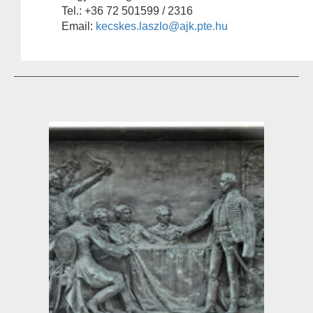
Tel.: +36 72 501599 / 2316
Email:
kecskes.laszlo@ajk.pte.hu