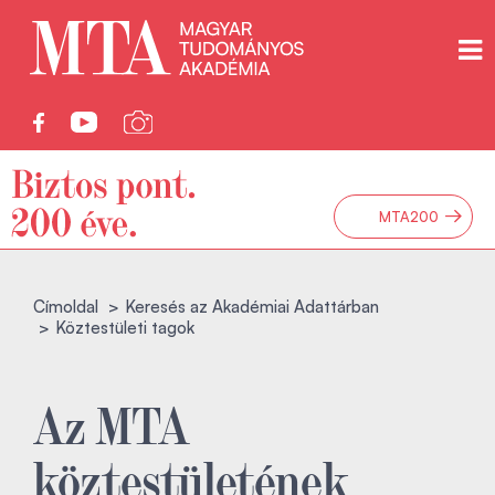
→
MTA200
Címoldal
Keresés az Akadémiai Adattárban
Köztestületi tagok
Az MTA
köztestületének