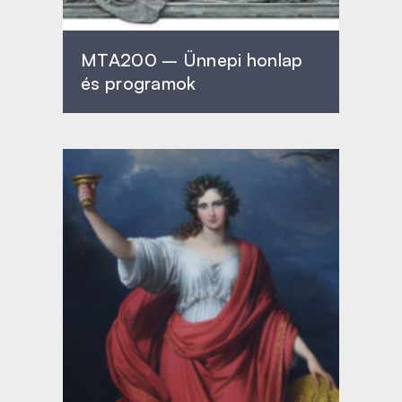
MTA200 – Ünnepi honlap
és programok