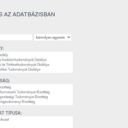
S AZ ADATBÁZISBAN
Y:
SÁG:
T TÍPUSA: