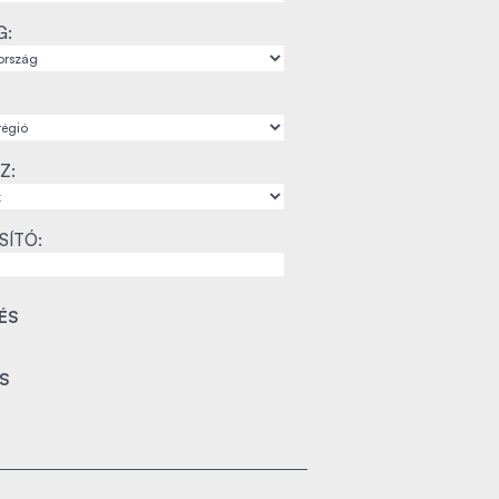
G:
Z:
SÍTÓ: