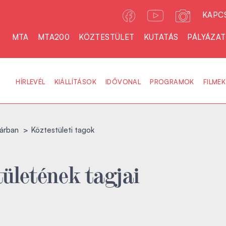
KAPC
MTA
MTA200
KÖZTESTÜLET
KUTATÁS
PÁLYÁZA
HÍRLEVÉL
KIÁLLÍTÁSOK
IDŐVONAL
PROGRAMOK
FILMEK
árban
Köztestületi tagok
ületének tagjai