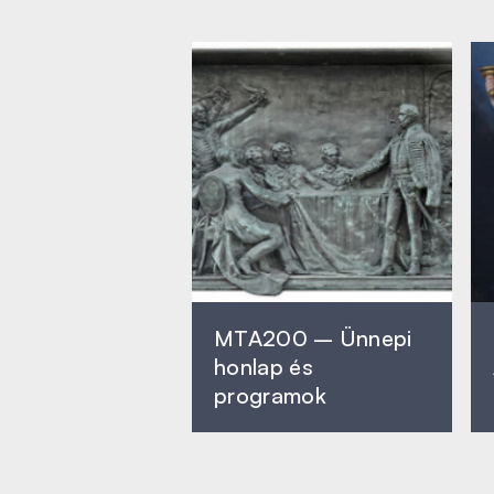
MTA200 – Ünnepi
honlap és
programok