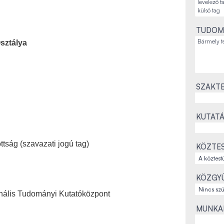
TUDOM
sztálya
SZAKTE
KUTATÁ
tság (szavazati jogú tag)
KÖZTES
KÖZGYŰ
ális Tudományi Kutatóközpont
MUNKAH