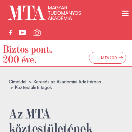
→
MTA200
Címoldal
Keresés az Akadémiai Adattárban
Köztestületi tagok
Az MTA
köztestületének