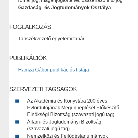
római jog, magánjogtörténet, összehasonlító jog
Gazdaság- és Jogtudományok Osztálya
FOGLALKOZÁS
Tanszékvezető egyetemi tanár
PUBLIKÁCIÓK
Hamza Gábor publikációs listája
SZERVEZETI TAGSÁGOK
Az Akadémia és Könyvtára 200 éves
Évfordulójának Megünneplését Előkészítő
Elnökségi Bizottság (szavazati jogú tag)
Állam- és Jogtudományi Bizottság
(szavazati jogú tag)
Nemzetközi és Fejlődéstanulmányok