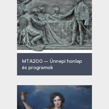
MTA200 – Ünnepi honlap
és programok