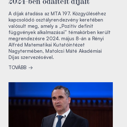
2024-ben odaítélt díjait
A díjak átadása az MTA 197. Közgyűléséhez
kapcsolódó osztályrendezvény keretében
valósult meg, amely a „Pozitív definit
függvények alkalmazásai” témakörben került
megrendezésre 2024. május 8-án a Rényi
Alfréd Matematikai Kutatóintézet
Nagytermében, Matolcsi Máté Akadémiai
Díjas szervezésével.
TOVÁBB