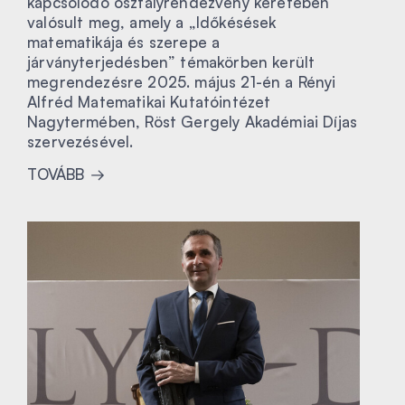
kapcsolódó osztályrendezvény keretében
valósult meg, amely a „Időkésések
matematikája és szerepe a
járványterjedésben” témakörben került
megrendezésre 2025. május 21-én a Rényi
Alfréd Matematikai Kutatóintézet
Nagytermében, Röst Gergely Akadémiai Díjas
szervezésével.
TOVÁBB