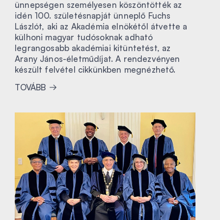
ünnepségen személyesen köszöntötték az
idén 100. születésnapját ünneplő Fuchs
Lászlót, aki az Akadémia elnökétől átvette a
külhoni magyar tudósoknak adható
legrangosabb akadémiai kitüntetést, az
Arany János-életműdíjat. A rendezvényen
készült felvétel cikkünkben megnézhető.
TOVÁBB