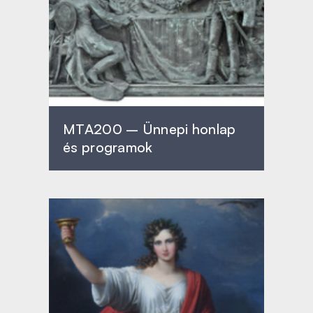
MTA200 – Ünnepi honlap
és programok