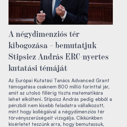
A négydimenziós tér
kibogozása – bemutatjuk
Stipsicz András ERC-nyertes
kutatási témáját
Az Európai Kutatási Tanács Advanced Grant
támogatása csaknem 800 millió forinttal jár,
amit az utolsó fillérig tiszta matematikára
lehet elkölteni. Stipsicz András pedig ebből a
pénzből nem kisebb feladatra vállalkozott,
mint hogy kollégáival a négydimenziós tér
törvényszerűségeit vizsgálja. Cikkünkben
kísérletet teszünk arra, hogy bemutassuk,