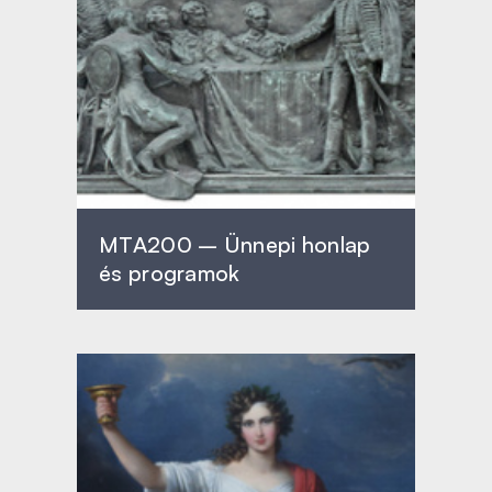
MTA200 – Ünnepi honlap
és programok