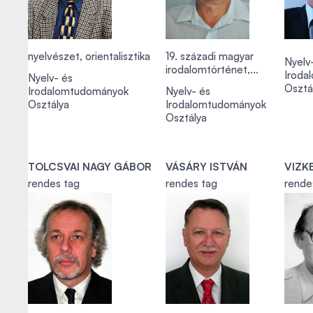
nyelvészet, orientalisztika
19. századi magyar
Nyelv
irodalomtörténet,...
Iroda
Nyelv- és
Osztá
Irodalomtudományok
Nyelv- és
Osztálya
Irodalomtudományok
Osztálya
TOLCSVAI NAGY GÁBOR
VÁSÁRY ISTVÁN
VIZK
rendes tag
rendes tag
rende