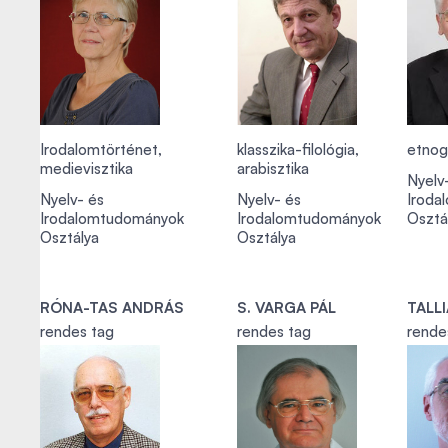
Irodalomtörténet,
klasszika-filológia,
etnog
medievisztika
arabisztika
Nyelv
Nyelv- és
Nyelv- és
Iroda
Irodalomtudományok
Irodalomtudományok
Osztá
Osztálya
Osztálya
RÓNA-TAS ANDRÁS
S. VARGA PÁL
TALL
rendes tag
rendes tag
rende