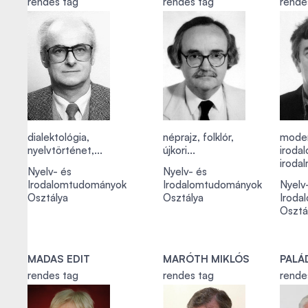
rendes tag
rendes tag
rende
dialektológia,
néprajz, folklór,
mode
nyelvtörténet,...
újkori...
iroda
irodal
Nyelv- és
Nyelv- és
Irodalomtudományok
Irodalomtudományok
Nyelv
Osztálya
Osztálya
Iroda
Osztá
MADAS EDIT
MARÓTH MIKLÓS
PALÁ
rendes tag
rendes tag
rende