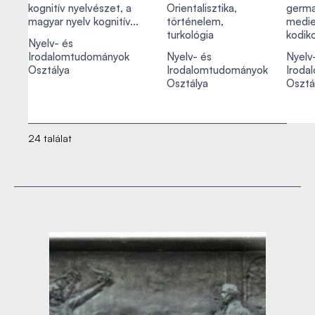
kognitív nyelvészet, a
Orientalisztika,
germa
magyar nyelv kognitív...
történelem,
medie
turkológia
kodik
Nyelv- és
Irodalomtudományok
Nyelv- és
Nyelv
Osztálya
Irodalomtudományok
Iroda
Osztálya
Osztá
24 találat