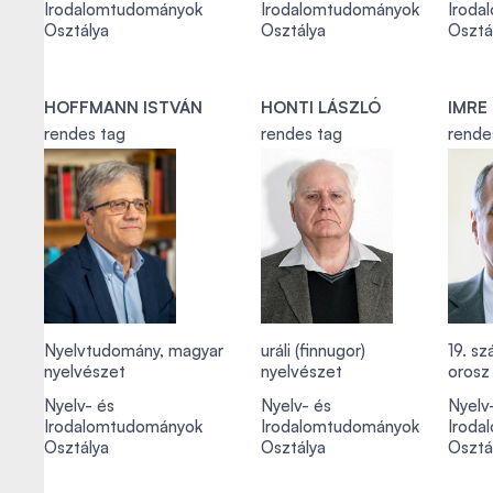
Irodalomtudományok
Irodalomtudományok
Iroda
Osztálya
Osztálya
Osztá
HOFFMANN ISTVÁN
HONTI LÁSZLÓ
IMRE
rendes tag
rendes tag
rende
Nyelvtudomány, magyar
uráli (finnugor)
19. s
nyelvészet
nyelvészet
orosz 
Nyelv- és
Nyelv- és
Nyelv
Irodalomtudományok
Irodalomtudományok
Iroda
Osztálya
Osztálya
Osztá