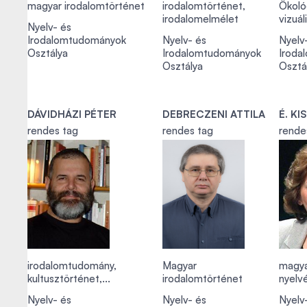
magyar irodalomtörténet
irodalomtörténet,
Ökológ
irodalomelmélet
vizuáli
Nyelv- és
Irodalomtudományok
Nyelv- és
Nyelv
Osztálya
Irodalomtudományok
Iroda
Osztálya
Osztá
DÁVIDHÁZI PÉTER
DEBRECZENI ATTILA
É. KI
rendes tag
rendes tag
rende
irodalomtudomány,
Magyar
magya
kultusztörténet,...
irodalomtörténet
nyelv
Nyelv- és
Nyelv- és
Nyelv