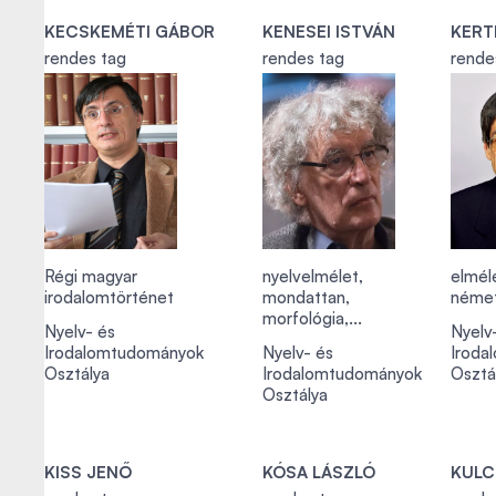
KECSKEMÉTI GÁBOR
KENESEI ISTVÁN
KERT
rendes tag
rendes tag
rende
Régi magyar
nyelvelmélet,
elmél
irodalomtörténet
mondattan,
német
morfológia,...
Nyelv- és
Nyelv
Irodalomtudományok
Nyelv- és
Iroda
Osztálya
Irodalomtudományok
Osztá
Osztálya
KISS JENŐ
KÓSA LÁSZLÓ
KULC