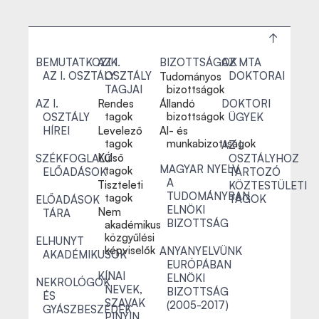
BEMUTATKOZIK
AZ I.
BIZOTTSÁGOK
AZ MTA
AZ I. OSZTÁLY
OSZTÁLY
DOKTORAI
Tudományos
TAGJAI
bizottságok
AZ I.
Rendes
Állandó
DOKTORI
tagok
bizottságok
OSZTÁLY
ÜGYEK
HÍREI
Levelező
Al- és
tagok
munkabizottságok
AZ I.
Külső
SZÉKFOGLALÓ
OSZTÁLYHOZ
MAGYAR NYELV
tagok
ELŐADÁSOK
TARTOZÓ
A
Tiszteleti
KÖZTESTÜLETI
TUDOMÁNYBAN
tagok
TAGOK
ELŐADÁSOK
ELNÖKI
Nem
TÁRA
BIZOTTSÁG
akadémikus
közgyűlési
ELHUNYT
képviselők
ANYANYELVÜNK
AKADÉMIKUSOK
EURÓPÁBAN
KÍNAI
ELNÖKI
NEKROLÓGOK
NEVEK,
BIZOTTSÁG
ÉS
SZAVAK
(2005-2017)
GYÁSZBESZÉDEK
PINYIN