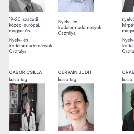
19-20. századi
nyelvp
Nyelv- és
közép-európai,
kárpát
Irodalomtudományok
magyar és...
magya
Osztálya
Nyelv- és
Nyelv
Irodalomtudományok
Iroda
Osztálya
Osztá
GÁBOR CSILLA
GERVAIN JUDIT
GRA
külső tag
külső tag
külső