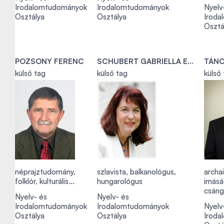
Irodalomtudományok
Irodalomtudományok
Nyelv
Osztálya
Osztálya
Iroda
Osztá
POZSONY FERENC
SCHUBERT GABRIELLA ERZSÉBET KATALIN
TÁNC
külső tag
külső tag
külső
néprajztudomány,
szlavista, balkanológus,
archa
folklór, kulturális...
hungarológus
imásá
csáng
Nyelv- és
Nyelv- és
Irodalomtudományok
Irodalomtudományok
Nyelv
Osztálya
Osztálya
Iroda