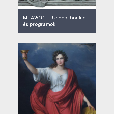
MTA200 – Ünnepi honlap
és programok