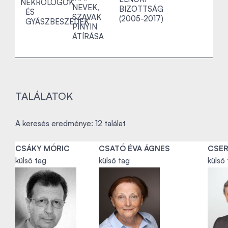
NEKROLÓGOK
NEVEK,
BIZOTTSÁG
ÉS
SZAVAK
(2005-2017)
GYÁSZBESZÉDEK
PINYIN
ÁTÍRÁSA
TALÁLATOK
A keresés eredménye: 12 találat
CSÁKY MÓRIC
CSATÓ ÉVA ÁGNES
CSER
külső tag
külső tag
külső