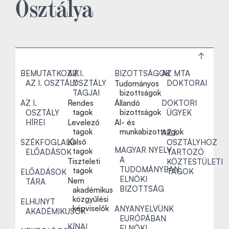
Osztálya
BEMUTATKOZIK
AZ I.
BIZOTTSÁGOK
AZ MTA
AZ I. OSZTÁLY
OSZTÁLY
DOKTORAI
Tudományos
TAGJAI
bizottságok
AZ I.
Rendes
Állandó
DOKTORI
tagok
bizottságok
OSZTÁLY
ÜGYEK
HÍREI
Levelező
Al- és
tagok
munkabizottságok
AZ I.
Külső
SZÉKFOGLALÓ
OSZTÁLYHOZ
MAGYAR NYELV
tagok
ELŐADÁSOK
TARTOZÓ
A
Tiszteleti
KÖZTESTÜLETI
TUDOMÁNYBAN
tagok
TAGOK
ELŐADÁSOK
ELNÖKI
Nem
TÁRA
BIZOTTSÁG
akadémikus
közgyűlési
ELHUNYT
képviselők
ANYANYELVÜNK
AKADÉMIKUSOK
EURÓPÁBAN
KÍNAI
ELNÖKI