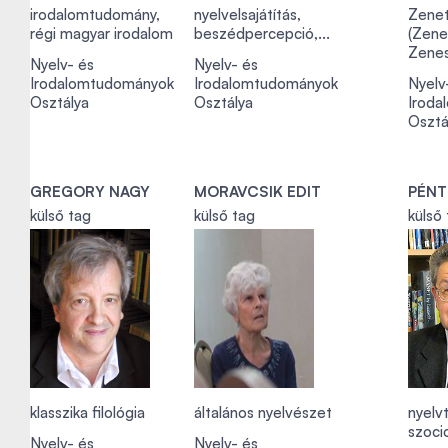
irodalomtudomány,
nyelvelsajátítás,
Zene
régi magyar irodalom
beszédpercepció,...
(Zene
Zenes
Nyelv- és
Nyelv- és
Irodalomtudományok
Irodalomtudományok
Nyelv
Osztálya
Osztálya
Iroda
Osztá
GREGORY NAGY
MORAVCSIK EDIT
PÉNT
külső tag
külső tag
külső
klasszika filológia
általános nyelvészet
nyelv
szocio
Nyelv- és
Nyelv- és