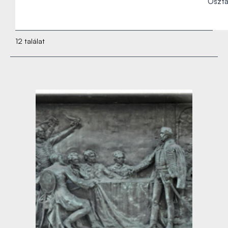
Osztá
12 találat