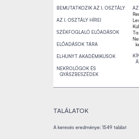
BEMUTATKOZIK AZ I. OSZTÁLY
AZ
Re
AZ I. OSZTÁLY HÍREI
Le
Kü
SZÉKFOGLALÓ ELŐADÁSOK
Tis
Ne
ELŐADÁSOK TÁRA
k
KÍ
ELHUNYT AKADÉMIKUSOK
Á
NEKROLÓGOK ÉS
GYÁSZBESZÉDEK
TALÁLATOK
A keresés eredménye: 1549 találat