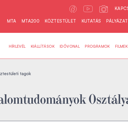
KAPC
MTA
MTA200
KÖZTESTÜLET
KUTATÁS
PÁLYÁZA
HÍRLEVÉL
KIÁLLÍTÁSOK
IDŐVONAL
PROGRAMOK
FILMEK
ztestületi tagok
rodalomtudományok Osztály