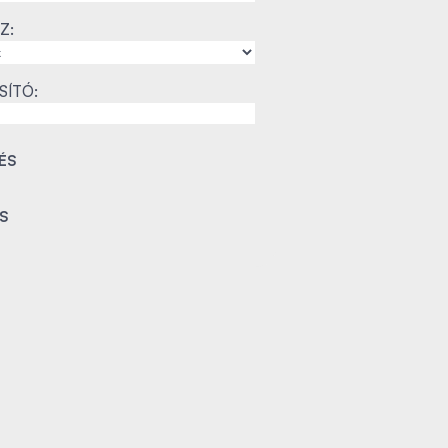
Z:
SÍTÓ: