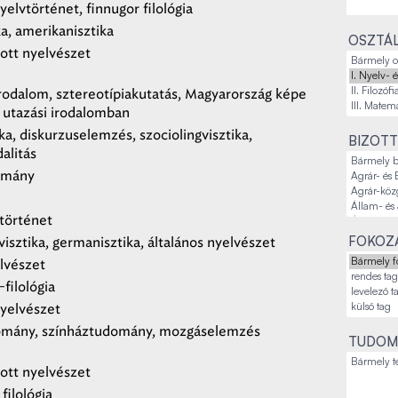
elvtörténet, finnugor filológia
ka, amerikanisztika
OSZTÁL
ott nyelvészet
irodalom, sztereotípiakutatás, Magyarország képe
d utazási irodalomban
a, diskurzuselemzés, szociolingvisztika,
BIZOTT
alitás
omány
történet
FOKOZA
isztika, germanisztika, általános nyelvészet
elvészet
-filológia
yelvészet
omány, színháztudomány, mozgáselemzés
TUDOM
ott nyelvészet
 filológia