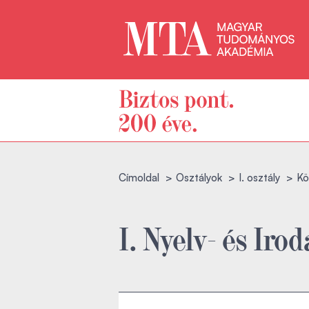
Címoldal
Osztályok
I. osztály
Kö
I. Nyelv- és I