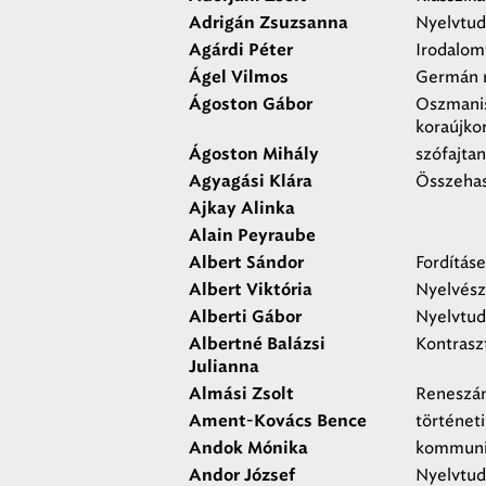
Nyelvtu
Adrigán Zsuzsanna
Irodalom
Agárdi Péter
Germán 
Ágel Vilmos
Oszmanis
Ágoston Gábor
koraújko
szófajtan
Ágoston Mihály
Összehas
Agyagási Klára
Ajkay Alinka
Alain Peyraube
Fordításe
Albert Sándor
Nyelvész
Albert Viktória
Nyelvtu
Alberti Gábor
Kontrasz
Albertné Balázsi
Julianna
Reneszán
Almási Zsolt
történeti
Ament-Kovács Bence
kommunik
Andok Mónika
Nyelvtu
Andor József