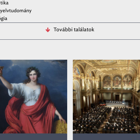
ztika
nyelvtudomány
ógia
További találatok