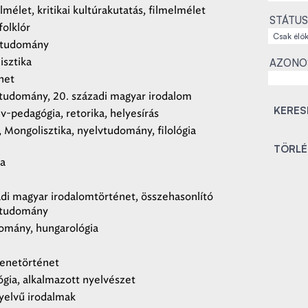
lmélet, kritikai kultúrakutatás, filmelmélet
STÁTUS
folklór
mtudomány
isztika
AZONO
net
tudomány, 20. századi magyar irodalom
-pedagógia, retorika, helyesírás
, Mongolisztika, nyelvtudomány, filológia
ka
adi magyar irodalomtörténet, összehasonlító
mtudomány
omány, hungarológia
enetörténet
ógia, alkalmazott nyelvészet
elvű irodalmak