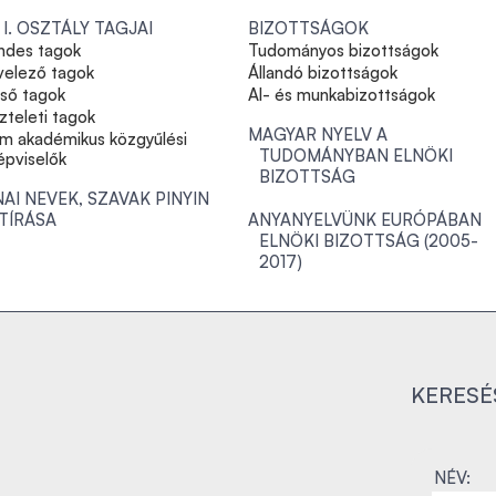
 I. OSZTÁLY TAGJAI
BIZOTTSÁGOK
ndes tagok
Tudományos bizottságok
velező tagok
Állandó bizottságok
lső tagok
Al- és munkabizottságok
zteleti tagok
MAGYAR NYELV A
m akadémikus közgyűlési
TUDOMÁNYBAN ELNÖKI
épviselők
BIZOTTSÁG
NAI NEVEK, SZAVAK PINYIN
TÍRÁSA
ANYANYELVÜNK EURÓPÁBAN
ELNÖKI BIZOTTSÁG (2005-
2017)
KERESÉ
NÉV: