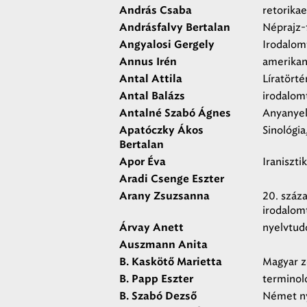
retorikae
András Csaba
Néprajz-
Andrásfalvy Bertalan
Irodalo
Angyalosi Gergely
amerikan
Annus Irén
Líratörté
Antal Attila
irodalom
Antal Balázs
Anyanyelv
Antalné Szabó Ágnes
Sinológia
Apatóczky Ákos
Bertalan
Iraniszti
Apor Éva
Aradi Csenge Eszter
20. száz
Arany Zsuzsanna
irodalo
nyelvtud
Árvay Anett
Auszmann Anita
Magyar z
B. Kaskötő Marietta
terminol
B. Papp Eszter
Német ny
B. Szabó Dezső