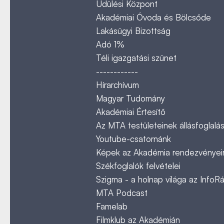
Üdülési Központ
Akadémiai Óvoda és Bölcsőde
Lakásügyi Bizottság
Adó 1%
Téli igazgatási szünet
------------
Hírarchívum
Magyar Tudomány
Akadémiai Értesítő
Az MTA testületeinek állásfoglalás
Youtube-csatornánk
Képek az Akadémia rendezvényeir
Székfoglalók felvételei
Szigma - a holnap világa az InfoR
MTA Podcast
Famelab
Filmklub az Akadémián