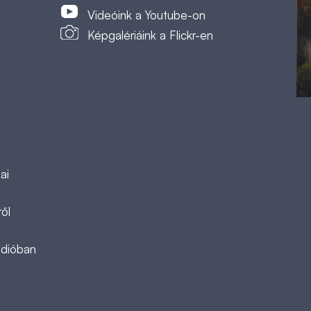
Videóink a Youtube-on
Képgalériáink a Flickr-en
ai
ől
ádióban