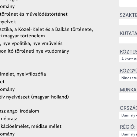
domány
történet és művelődéstörténet
SZAKTE
nyelvek
ztika, a Közel-Kelet és a Balkán története,
KUTATÁ
ri magyar történelem
, nyelvpolitika, nyelvművelés
onlító történeti nyelvtudomány
KÖZTES
KÖZGYŰ
lmélet, nyelvfilozófia
et
domány
MUNKAH
tív nyelvészet (magyar-holland)
ORSZÁ
sz angol irodalom
 néprajz
ációelmélet, médiaelmélet
RÉGIÓ:
domány