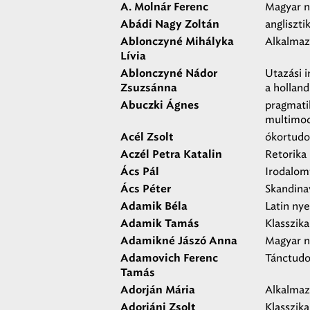
Magyar ny
A. Molnár Ferenc
angliszti
Abádi Nagy Zoltán
Alkalmaz
Ablonczyné Mihályka
Lívia
Utazási 
Ablonczyné Nádor
a hollan
Zsuzsánna
pragmatik
Abuczki Ágnes
multimod
ókortud
Acél Zsolt
Retorika
Aczél Petra Katalin
Irodalom
Ács Pál
Skandinav
Ács Péter
Latin ny
Adamik Béla
Klasszika
Adamik Tamás
Magyar n
Adamikné Jászó Anna
Tánctud
Adamovich Ferenc
Tamás
Alkalmaz
Adorján Mária
Klasszika
Adorjáni Zsolt