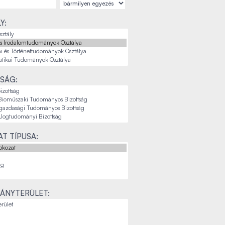
Y:
SÁG:
T TÍPUSA:
ÁNYTERÜLET: