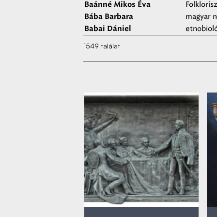
Folkloris
Baánné Mikos Éva
magyar 
Bába Barbara
etnobiol
Babai Dániel
1549 találat