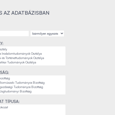
S AZ ADATBÁZISBAN
Y:
SÁG:
T TÍPUSA: