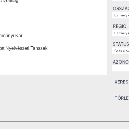
Bizottság
ORSZÁ
RÉGIÓ:
dományi Kar
STÁTUS
tt Nyelvészeti Tanszék
AZONO