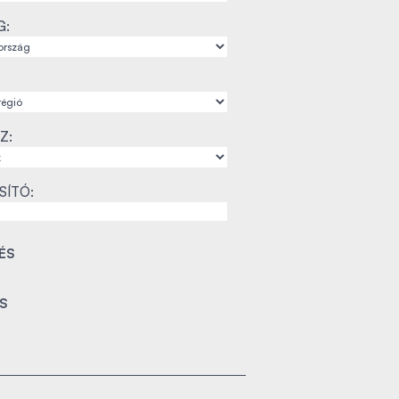
G:
Z:
SÍTÓ: