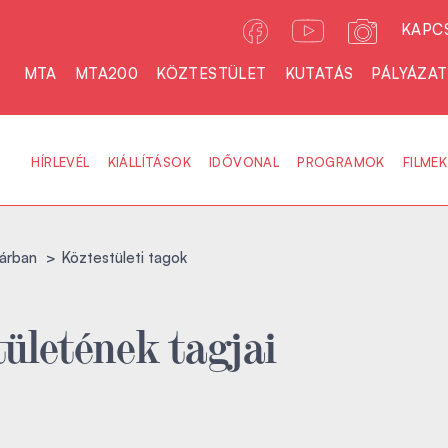
KAPC
MTA
MTA200
KÖZTESTÜLET
KUTATÁS
PÁLYÁZA
HÍRLEVÉL
KIÁLLÍTÁSOK
IDŐVONAL
PROGRAMOK
FILMEK
árban
Köztestületi tagok
ületének tagjai