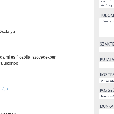
TUDOM
Osztálya
SZAKTE
dalmi és filozófiai szövegekben
KUTATÁ
a újkortól)
KÖZTES
stája
KÖZGYŰ
MUNKAH