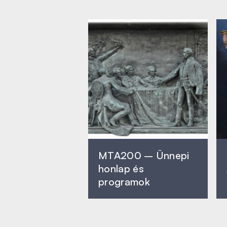
MTA200 – Ünnepi
honlap és
programok