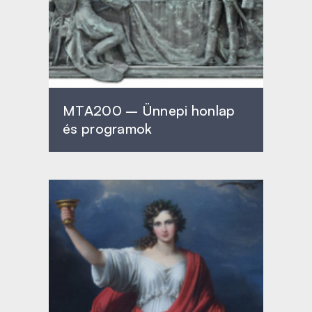
MTA200 – Ünnepi honlap
és programok