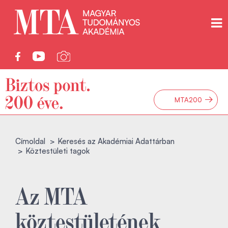
→
MTA200
Címoldal
Keresés az Akadémiai Adattárban
Köztestületi tagok
Az MTA
köztestületének