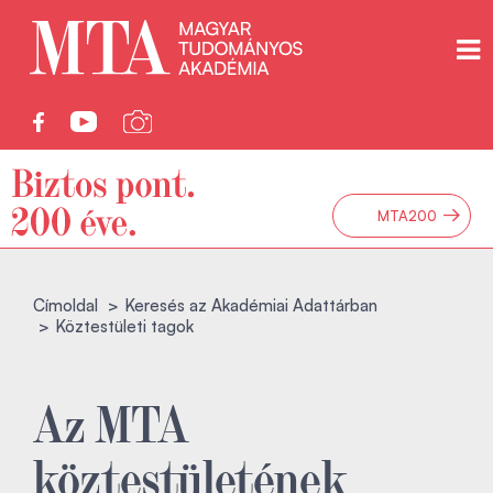
→
MTA200
Címoldal
Keresés az Akadémiai Adattárban
Köztestületi tagok
Az MTA
köztestületének