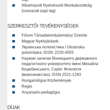
Alkalmazott Nyelvészeti Munkabizottság
(szavazati jogú tag)
SZERKESZTŐI TEVÉKENYSÉGEK
Fórum Társadalomtudományi Szemle
Magyar Nyelvjárások
Українська полоністика / Ukrainska
polonistyka. ISSN: 2220-4555
Наукові записки Вінницького державного
педагогічного університету імені Михайла
Коцюбинського. Серія: Філологія
(мовознавство). ISSN 2521-1293
Hungarológiai Közlemények
Regio
Anyanyelv-pedagógia
DÍJAK