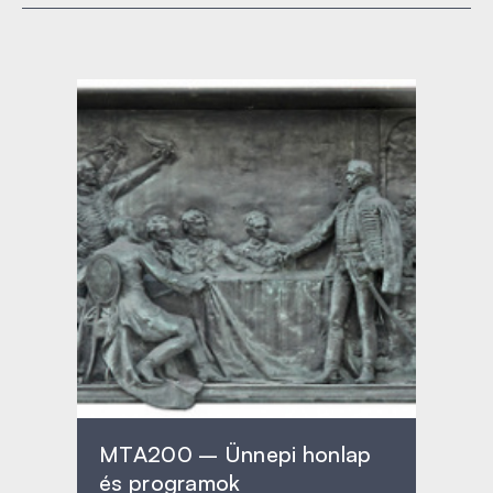
MTA200 – Ünnepi honlap
és programok