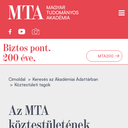
→
MTA200
Címoldal
Keresés az Akadémiai Adattárban
Köztestületi tagok
Az MTA
köztestületének