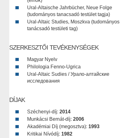
(elnök)
Ural-Altaische Jahrbücher, Neue Folge
(tudományos tanacsadó testület tagja)
Ural-Altaic Studies, Moszkva (tudományos
tanácsadó testületi tag)
SZERKESZTŐI TEVÉKENYSÉGEK
Magyar Nyelv
Philologia Fenno-Ugrica
Ural-Altaic Sudies / Урало-алтайские
исследования
DÍJAK
Széchenyi-díj:
2014
Munkácsi Bernát-díj:
2006
Akadémiai Díj (megosztva):
1993
Kritikai Nívódíj:
1982