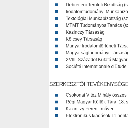
Debreceni Területi Bizottság (s
Irodalomtudományi Munkabizot
Textológiai Munkabizottság (sz
MTMT Tudományos Tanács (sza
Kazinczy Társaság
Kölcsey Társaság
Magyar Irodalomtörténeti Társ
Magyarságtudományi Társasá
XVIII. Századot Kutató Magya
Société Internationale d'Étude
SZERKESZTŐI TEVÉKENYSÉG
Csokonai Vitéz Mihály összes m
Régi Magyar Költők Tára, 18. s
Kazinczy Ferenc művei
Elektronikus kiadások 11 honla