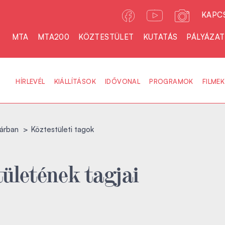
KAPC
MTA
MTA200
KÖZTESTÜLET
KUTATÁS
PÁLYÁZA
HÍRLEVÉL
KIÁLLÍTÁSOK
IDŐVONAL
PROGRAMOK
FILMEK
árban
Köztestületi tagok
ületének tagjai