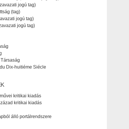
zavazati jogú tag)
tság (tag)
avazati jogú tag)
vazati jogú tag)
aság
g
r Társaság
 du Dix-huitiéme Siécle
EK
űvei kritikai kiadás
zázad kritikai kiadás
pból álló portálrendszere