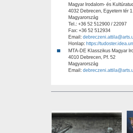
Magyar Irodalom- és Kultúratu
4032 Debrecen, Egyetem tér 1
Magyarország
Tel.: +36 52 512900 / 22097
Fax: +36 52 512934
Email:
debreczeni.attila@arts.
Honlap:
https://tudoster.idea.
MTA-DE Klasszikus Magyar Irod
4010 Debrecen, Pf. 52
Magyarország
Email:
debreczeni.attila@arts.