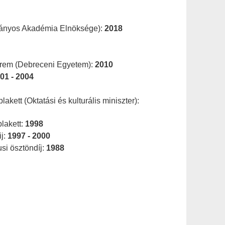
ányos Akadémia Elnöksége):
2018
rem (Debreceni Egyetem):
2010
01 - 2004
kett (Oktatási és kulturális miniszter):
lakett:
1998
ij:
1997 - 2000
usi ösztöndíj:
1988