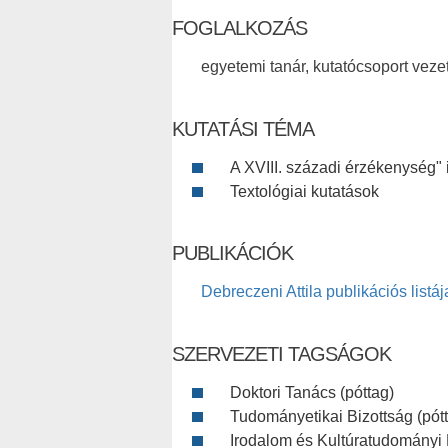
FOGLALKOZÁS
egyetemi tanár, kutatócsoport veze
KUTATÁSI TÉMA
A XVIII. századi érzékenység"
Textológiai kutatások
PUBLIKÁCIÓK
Debreczeni Attila publikációs listáj
SZERVEZETI TAGSÁGOK
Doktori Tanács (póttag)
Tudományetikai Bizottság (pót
Irodalom és Kultúratudományi B