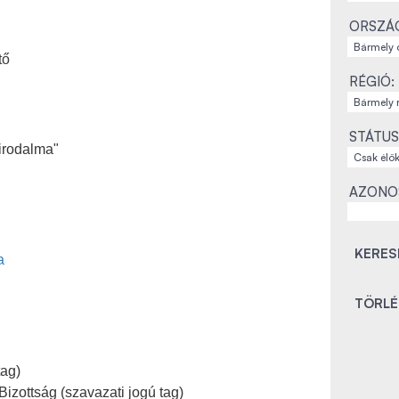
ORSZÁ
tő
RÉGIÓ:
STÁTUS
 irodalma"
AZONO
a
tag)
izottság (szavazati jogú tag)