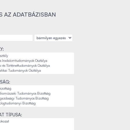
S AZ ADATBÁZISBAN
Y:
SÁG:
T TÍPUSA: