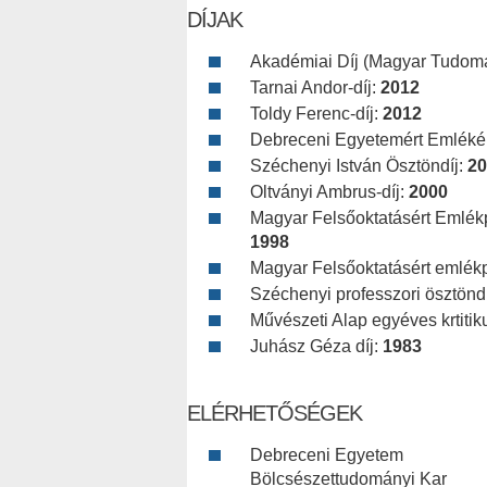
DÍJAK
Akadémiai Díj (Magyar Tudom
Tarnai Andor-díj:
2012
Toldy Ferenc-díj:
2012
Debreceni Egyetemért Emléké
Széchenyi István Ösztöndíj:
20
Oltványi Ambrus-díj:
2000
Magyar Felsőoktatásért Emlékpla
1998
Magyar Felsőoktatásért emlékp
Széchenyi professzori ösztönd
Művészeti Alap egyéves krtitik
Juhász Géza díj:
1983
ELÉRHETŐSÉGEK
Debreceni Egyetem
Bölcsészettudományi Kar