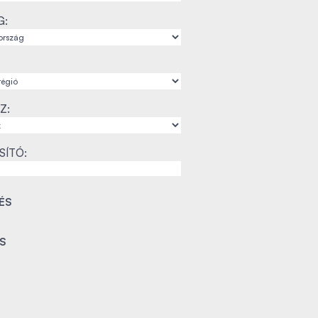
G:
Z:
SÍTÓ: