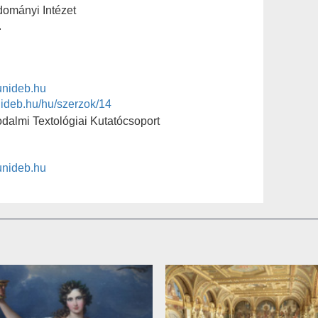
dományi Intézet
.
unideb.hu
unideb.hu/hu/szerzok/14
almi Textológiai Kutatócsoport
unideb.hu