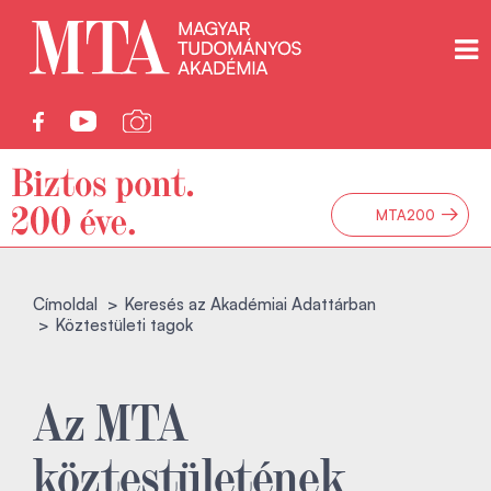
→
MTA200
Címoldal
Keresés az Akadémiai Adattárban
Köztestületi tagok
Az MTA
köztestületének