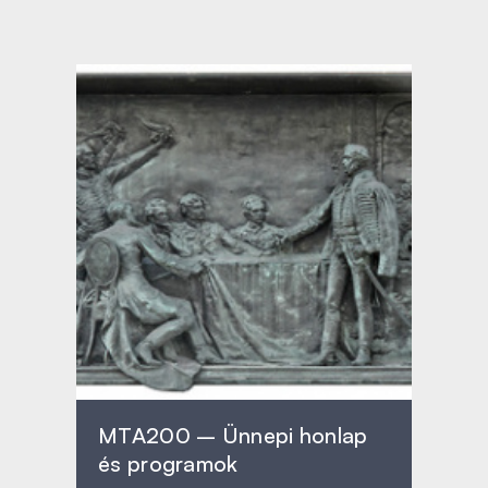
MTA200 – Ünnepi honlap
és programok