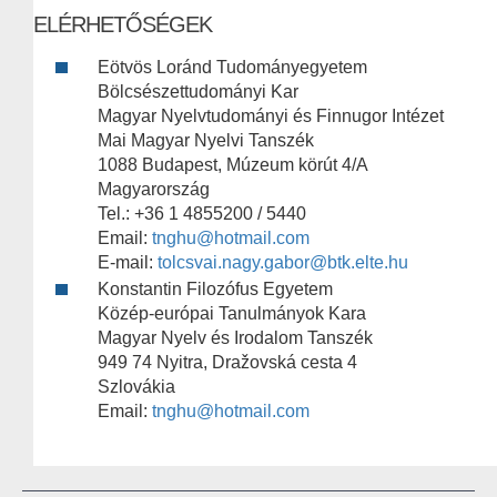
ELÉRHETŐSÉGEK
Eötvös Loránd Tudományegyetem
Bölcsészettudományi Kar
Magyar Nyelvtudományi és Finnugor Intézet
Mai Magyar Nyelvi Tanszék
1088 Budapest, Múzeum körút 4/A
Magyarország
Tel.: +36 1 4855200 / 5440
Email:
tnghu@hotmail.com
E-mail:
tolcsvai.nagy.gabor@btk.elte.hu
Konstantin Filozófus Egyetem
Közép-európai Tanulmányok Kara
Magyar Nyelv és Irodalom Tanszék
949 74 Nyitra, Dražovská cesta 4
Szlovákia
Email:
tnghu@hotmail.com